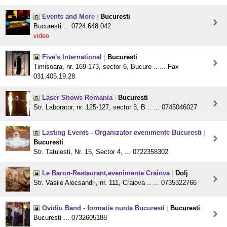
Events and More
|
Bucuresti
Bucuresti ... 0724.648.042
video
Five's International
|
Bucuresti
Timisoara, nr. 169-173, sector 6, Bucure .. ... Fax
031.405.19.28
Laser Shows Romania
|
Bucuresti
Str. Laborator, nr. 125-127, sector 3, B .. ... 0745046027
Lasting Events - Organizator evenimente Bucuresti
|
Bucuresti
Str. Tatulesti, Nr. 15, Sector 4, ... 0722358302
Le Baron-Restaurant,evenimente Craiova
|
Dolj
Str. Vasile Alecsandri, nr. 111, Craiova .. ... 0735322766
Ovidiu Band - formatie nunta Bucuresti
|
Bucuresti
Bucuresti ... 0732605188