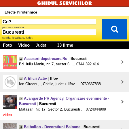
Efecte Pirotehnice
produs / serviciu
strada, localitate, judet
Foto
Video
Judet
33 firme
Accesoriidepetrecere.Ro
|
Bucuresti
Bd. Iuliu Maniu, nr. 7, sector 6, ... 0744 392 414
Artificii Activ
|
Ilfov
Ion Olteanu, , Chitila, judetul Ilfov ... 0769667838
Avangarde PR Agency, Organizare evenimente -
Bucuresti
|
Bucuresti
Matasari, Nr. 17, Sector 2, Bucuresti ... 0724044909
video
Belballon - Decoratiuni Baloane
|
Bucuresti