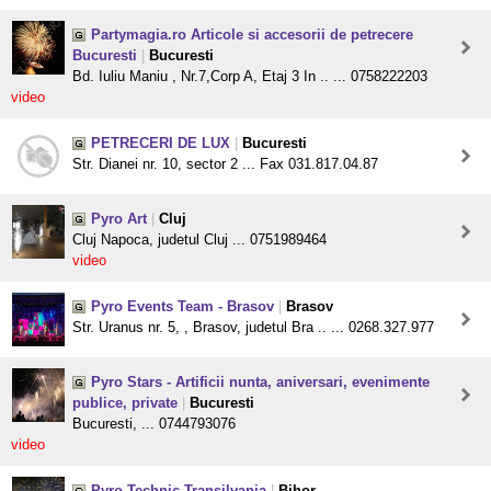
Partymagia.ro Articole si accesorii de petrecere
Bucuresti
|
Bucuresti
Bd. Iuliu Maniu , Nr.7,Corp A, Etaj 3 In .. ... 0758222203
video
PETRECERI DE LUX
|
Bucuresti
Str. Dianei nr. 10, sector 2 ... Fax 031.817.04.87
Pyro Art
|
Cluj
Cluj Napoca, judetul Cluj ... 0751989464
video
Pyro Events Team - Brasov
|
Brasov
Str. Uranus nr. 5, , Brasov, judetul Bra .. ... 0268.327.977
Pyro Stars - Artificii nunta, aniversari, evenimente
publice, private
|
Bucuresti
Bucuresti, ... 0744793076
video
Pyro-Technic Transilvania
|
Bihor