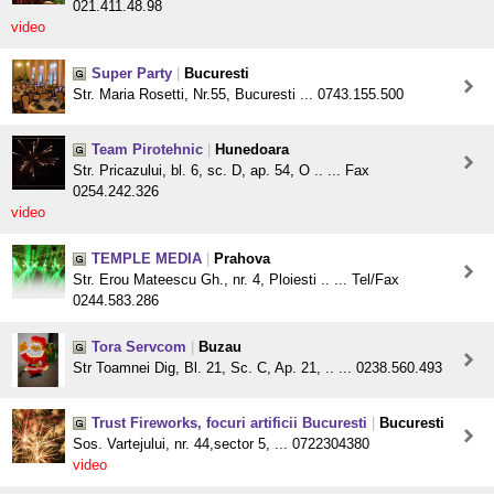
021.411.48.98
video
Super Party
|
Bucuresti
Str. Maria Rosetti, Nr.55, Bucuresti ... 0743.155.500
Team Pirotehnic
|
Hunedoara
Str. Pricazului, bl. 6, sc. D, ap. 54, O .. ... Fax
0254.242.326
video
TEMPLE MEDIA
|
Prahova
Str. Erou Mateescu Gh., nr. 4, Ploiesti .. ... Tel/Fax
0244.583.286
Tora Servcom
|
Buzau
Str Toamnei Dig, Bl. 21, Sc. C, Ap. 21, .. ... 0238.560.493
Trust Fireworks, focuri artificii Bucuresti
|
Bucuresti
Sos. Vartejului, nr. 44,sector 5, ... 0722304380
video