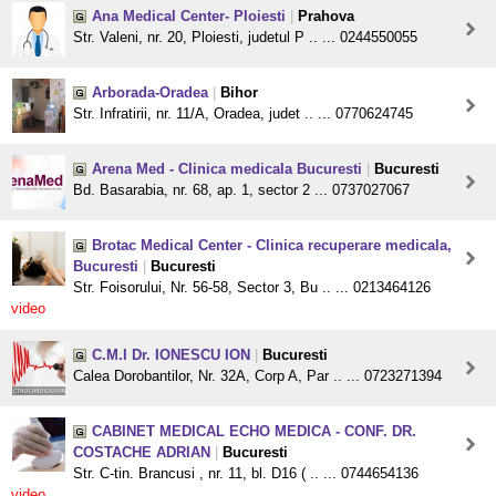
Ana Medical Center- Ploiesti
|
Prahova
Str. Valeni, nr. 20, Ploiesti, judetul P .. ... 0244550055
Arborada-Oradea
|
Bihor
Str. Infratirii, nr. 11/A, Oradea, judet .. ... 0770624745
Arena Med - Clinica medicala Bucuresti
|
Bucuresti
Bd. Basarabia, nr. 68, ap. 1, sector 2 ... 0737027067
Brotac Medical Center - Clinica recuperare medicala,
Bucuresti
|
Bucuresti
Str. Foisorului, Nr. 56-58, Sector 3, Bu .. ... 0213464126
video
C.M.I Dr. IONESCU ION
|
Bucuresti
Calea Dorobantilor, Nr. 32A, Corp A, Par .. ... 0723271394
CABINET MEDICAL ECHO MEDICA - CONF. DR.
COSTACHE ADRIAN
|
Bucuresti
Str. C-tin. Brancusi , nr. 11, bl. D16 ( .. ... 0744654136
video