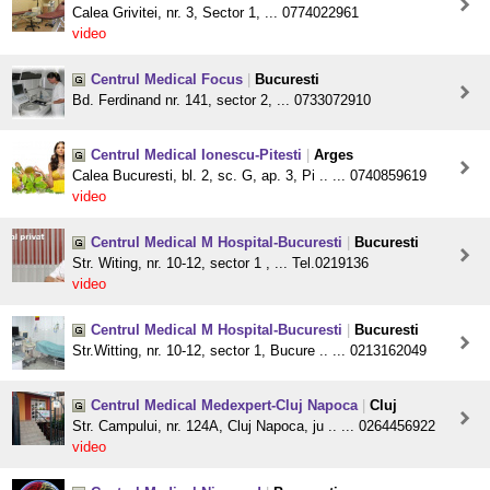
Calea Grivitei, nr. 3, Sector 1, ... 0774022961
video
Centrul Medical Focus
|
Bucuresti
Bd. Ferdinand nr. 141, sector 2, ... 0733072910
Centrul Medical Ionescu-Pitesti
|
Arges
Calea Bucuresti, bl. 2, sc. G, ap. 3, Pi .. ... 0740859619
video
Centrul Medical M Hospital-Bucuresti
|
Bucuresti
Str. Witing, nr. 10-12, sector 1 , ... Tel.0219136
video
Centrul Medical M Hospital-Bucuresti
|
Bucuresti
Str.Witting, nr. 10-12, sector 1, Bucure .. ... 0213162049
Centrul Medical Medexpert-Cluj Napoca
|
Cluj
Str. Campului, nr. 124A, Cluj Napoca, ju .. ... 0264456922
video