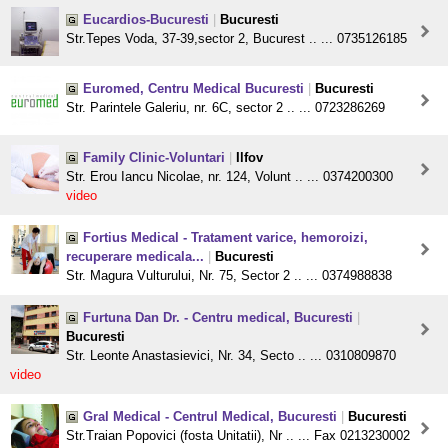
Eucardios-Bucuresti
|
Bucuresti
Str.Tepes Voda, 37-39,sector 2, Bucurest .. ... 0735126185
Euromed, Centru Medical Bucuresti
|
Bucuresti
Str. Parintele Galeriu, nr. 6C, sector 2 .. ... 0723286269
Family Clinic-Voluntari
|
Ilfov
Str. Erou Iancu Nicolae, nr. 124, Volunt .. ... 0374200300
video
Fortius Medical - Tratament varice, hemoroizi,
recuperare medicala...
|
Bucuresti
Str. Magura Vulturului, Nr. 75, Sector 2 .. ... 0374988838
Furtuna Dan Dr. - Centru medical, Bucuresti
|
Bucuresti
Str. Leonte Anastasievici, Nr. 34, Secto .. ... 0310809870
video
Gral Medical - Centrul Medical, Bucuresti
|
Bucuresti
Str.Traian Popovici (fosta Unitatii), Nr .. ... Fax 0213230002