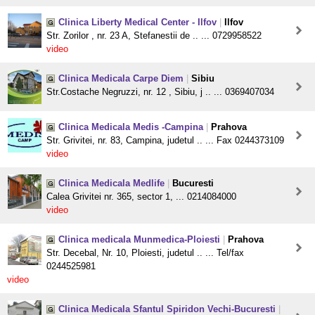
Clinica Liberty Medical Center - Ilfov
|
Ilfov
Str. Zorilor , nr. 23 A, Stefanestii de .. ... 0729958522
video
Clinica Medicala Carpe Diem
|
Sibiu
Str.Costache Negruzzi, nr. 12 , Sibiu, j .. ... 0369407034
Clinica Medicala Medis -Campina
|
Prahova
Str. Grivitei, nr. 83, Campina, judetul .. ... Fax 0244373109
video
Clinica Medicala Medlife
|
Bucuresti
Calea Grivitei nr. 365, sector 1, ... 0214084000
video
Clinica medicala Munmedica-Ploiesti
|
Prahova
Str. Decebal, Nr. 10, Ploiesti, judetul .. ... Tel/fax
0244525981
video
Clinica Medicala Sfantul Spiridon Vechi-Bucuresti
|