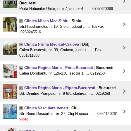
Bucuresti
Piata Natiunilor Unite, nr 5-7, sector 4 .. ... 0787820066
Clinica Misan Med-Sibiu
|
Sibiu
Str.Hipodromului, nr.19, Sibiu, judetul .. ... Tel/Fax
.0269245516
Clinica Prima Medical-Craiova
|
Dolj
Calea Bucuresti, nr. 99, Craiova, judetu .. ... Fax:
0351811588
Clinica Regina Maria - Perla-Bucuresti
|
Bucuresti
Calea Dorobanti, nr. 126-130, sector 1, ... 0219268
Clinica Regina Maria - Pipera-Bucuresti
|
Bucuresti
Bd. Dimitrie Pompeiu, nr. 9-9A, cladirea .. ... 0219268
Clinica Vasculara Venart
|
Cluj
Str. Rene Descartes, nr. 27, Cluj Napoca .. ... 0364140261
video