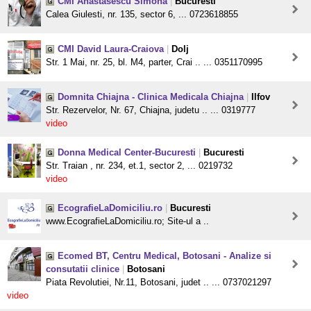
CMI Anastasescu Simona
|
Bucuresti
Calea Giulesti, nr. 135, sector 6, ... 0723618855
CMI David Laura-Craiova
|
Dolj
Str. 1 Mai, nr. 25, bl. M4, parter, Crai .. ... 0351170995
Domnita Chiajna - Clinica Medicala Chiajna
|
Ilfov
Str. Rezervelor, Nr. 67, Chiajna, judetu .. ... 0319777
video
Donna Medical Center-Bucuresti
|
Bucuresti
Str. Traian , nr. 234, et.1, sector 2, ... 0219732
video
EcografieLaDomiciliu.ro
|
Bucuresti
www.EcografieLaDomiciliu.ro; Site-ul a ..
Ecomed BT, Centru Medical, Botosani - Analize si
consutatii clinice
|
Botosani
Piata Revolutiei, Nr.11, Botosani, judet .. ... 0737021297
video