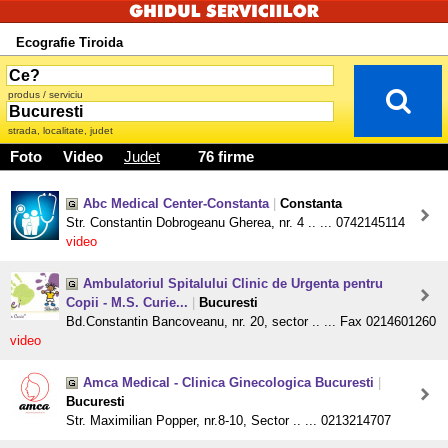
Ecografie Tiroida
produs / serviciu
strada, localitate, judet
Foto
Video
Judet
76 firme
Abc Medical Center-Constanta
|
Constanta
Str. Constantin Dobrogeanu Gherea, nr. 4 .. ... 0742145114
video
Ambulatoriul Spitalului Clinic de Urgenta pentru
Copii - M.S. Curie...
|
Bucuresti
Bd.Constantin Bancoveanu, nr. 20, sector .. ... Fax 0214601260
video
Amca Medical - Clinica Ginecologica Bucuresti
|
Bucuresti
Str. Maximilian Popper, nr.8-10, Sector .. ... 0213214707