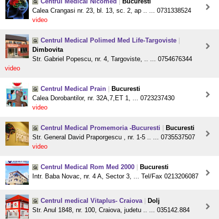
Centrul Medical Nicomed
|
Bucuresti
Calea Crangasi nr. 23, bl. 13, sc. 2, ap .. ... 0731338524
video
Centrul Medical Polimed Med Life-Targoviste
|
Dimbovita
Str. Gabriel Popescu, nr. 4, Targoviste, .. ... 0754676344
video
Centrul Medical Prain
|
Bucuresti
Calea Dorobantilor, nr. 32A,7,ET 1, ... 0723237430
video
Centrul Medical Promemoria -Bucuresti
|
Bucuresti
Str. General David Praporgescu , nr. 1-5 .. ... 0735537507
video
Centrul Medical Rom Med 2000
|
Bucuresti
Intr. Baba Novac, nr. 4 A, Sector 3, ... Tel/Fax 0213206087
Centrul medical Vitaplus- Craiova
|
Dolj
Str. Anul 1848, nr. 100, Craiova, judetu .. ... 035142.884