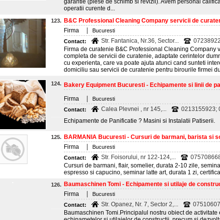
garantie (piese de schimb si revizii). Avem personal califica
operatii curente d...
B&C Professional Cleaning Company servicii de curateni
123.
|
Firma
Bucuresti
Str. Fantanica, Nr.36, Sector...
0723892
Contact:
Firma de curatenie B&C Professional Cleaning Company va
completa de servicii de curatenie, adaptate cerintelor d
cu experienta, care va poate ajuta atunci cand sunteti inter
domiciliu sau servicii de curatenie pentru birourile firmei
124.
Bakery Equipment Bucuresti - Echipamente si linii de pa
|
Firma
Bucuresti
Calea Plevnei , nr 145,...
0213155923; 0
Contact:
Echipamente de Panificatie ? Masini si Instalatii Patiserii.
BARMANIA Bucuresti - Cursuri de barmani, barista si s
125.
|
Firma
Bucuresti
Str. Foisorului, nr 122-124,...
075708668
Contact:
Cursuri de barmani, flair, somelier, durata 2-10 zile, semina
espresso si capucino, seminar latte art, durata 1 zi, certific
Baumaschinen Tomi - Echipamente si utilaje de constructi
126.
|
Firma
Bucuresti
Str. Opanez, Nr. 7, Sector 2,...
0751060
Contact:
Baumaschinen Tomi.Principalul nostru obiect de activitate 
echipametelor si utilajelor de constructii, precum si dezvol