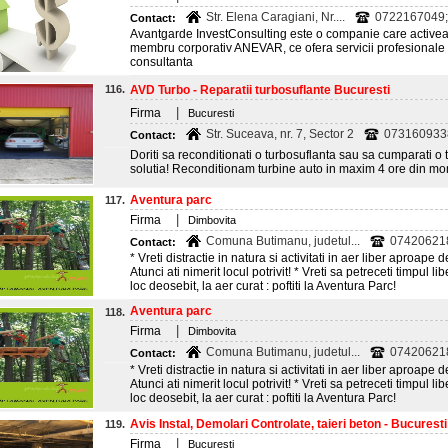
Str. Elena Caragiani, Nr....
0722167049;
Contact:
Avantgarde InvestConsulting este o companie care active
membru corporativ ANEVAR, ce ofera servicii profesionale 
consultanta
116.
AVD Turbo - Reparatii turbosuflante Bucuresti
|
Firma
Bucuresti
Str. Suceava, nr. 7, Sector 2
073160933
Contact:
Doriti sa reconditionati o turbosuflanta sau sa cumparati 
solutia! Reconditionam turbine auto in maxim 4 ore din mom
Aventura parc
117.
|
Firma
Dimbovita
Comuna Butimanu, judetul...
07420621
Contact:
* Vreti distractie in natura si activitati in aer liber aproape
Atunci ati nimerit locul potrivit! * Vreti sa petreceti timpul li
loc deosebit, la aer curat : poftiti la Aventura Parc!
Aventura parc
118.
|
Firma
Dimbovita
Comuna Butimanu, judetul...
07420621
Contact:
* Vreti distractie in natura si activitati in aer liber aproape
Atunci ati nimerit locul potrivit! * Vreti sa petreceti timpul li
loc deosebit, la aer curat : poftiti la Aventura Parc!
Avis Instal, Demolari Controlate, taieri beton - Bucuresti
119.
|
Firma
Bucuresti