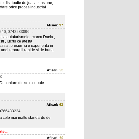
e distributie de joasa tensiune,
tare orice proces industrial
Afisari:
97
46; 0742233096;...
rantia autoturismelor marca Dacia ,
i , lucrul ce atesta
stra , precum si o experienta in
 unei reparatii rapide si de buna
Afisari:
93
3
- Decontare directa cu toate
Afisari:
63
0766433224
 la cele mai inalte standarde de
te...
Afisari:
69