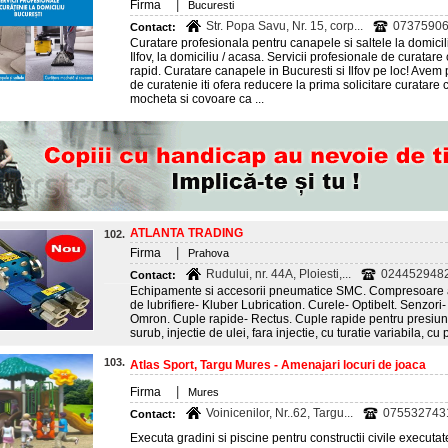
|
Firma
Bucuresti
Str. Popa Savu, Nr. 15, corp...
0737590
Contact:
Curatare profesionala pentru canapele si saltele la domici
Ilfov, la domiciliu / acasa. Servicii profesionale de curat
rapid. Curatare canapele in Bucuresti si Ilfov pe loc! Avem p
de curatenie iti ofera reducere la prima solicitare curatare 
mocheta si covoare ca ...
ATLANTA TRADING
102.
|
Firma
Prahova
Rudului, nr. 44A, Ploiesti,...
0244529482;
Contact:
Echipamente si accesorii pneumatice SMC. Compresoare a
de lubrifiere- Kluber Lubrication. Curele- Optibelt. Senzo
Omron. Cuple rapide- Rectus. Cuple rapide pentru presiu
surub, injectie de ulei, fara injectie, cu turatie variabila, cu 
103.
Atlas Sport, Targu Mures - Amenajari locuri de joaca
|
Firma
Mures
Voinicenilor, Nr..62, Targu...
0755327431
Contact:
Executa gradini si piscine pentru constructii civile execut