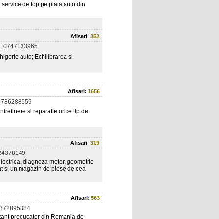
n service de top pe piata auto din
Afisari:
352
; 0747133965
chigerie auto; Echilibrarea si
Afisari:
1656
0786288659
ntretinere si reparatie orice tip de
Afisari:
319
24378149
 electrica, diagnoza motor, geometrie
dicat si un magazin de piese de cea
Afisari:
563
0372895384
tant producator din Romania de