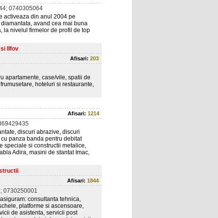
44; 0740305064
re activeaza din anul 2004 pe
ica diamantata, avand cea mai buna
a nivelul firmelor de profil de top
i Ilfov
Afisari:
203
u apartamente, case/vile, spatii de
frumusetare, hoteluri si restaurante,
Afisari:
1214
369429435
ntate, discuri abrazive, discuri
at cu panza banda pentru debitat
le speciale si constructii metalice,
abla Adira, masini de stantat Imac,
tructii
Afisari:
1844
; 0730250001
 asiguram: consultanta tehnica,
 schele, platforme si ascensoare,
icii de asistenta, servicii post