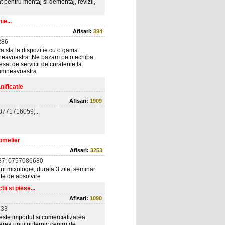
t pentru montaj si demontaj, revizii,
e...
Afisari:
394
286
 sta la dispozitie cu o gama
umneavoastra. Ne bazam pe o echipa
esat de servicii de curatenie la
 dumneavoastra
nificatie
Afisari:
1909
771716059;...
omelier
Afisari:
3253
7; 0757086680
rii mixologie, durata 3 zile, seminar
ate de absolvire
i si piese...
Afisari:
1090
733
este importul si comercializarea
tarea unui puternic centru de