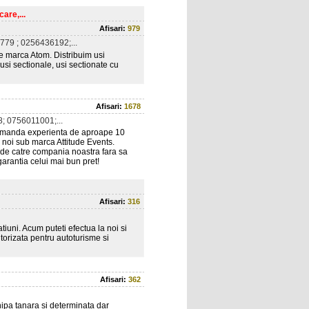
are,...
Afisari:
979
79 ; 0256436192;...
e marca Atom. Distribuim usi
usi sectionale, usi sectionate cu
Afisari:
1678
; 0756011001;...
omanda experienta de aproape 10
 noi sub marca Attitude Events.
e de catre compania noastra fara sa
 garantia celui mai bun pret!
Afisari:
316
tiuni. Acum puteti efectua la noi si
torizata pentru autoturisme si
Afisari:
362
hipa tanara si determinata dar