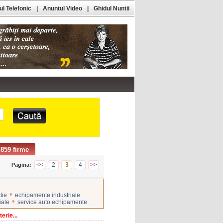
l Telefonic
|
Anuntul Video
|
Ghidul Nuntii
859 firme
<<
2
3
4
>>
Pagina:
•
tie
echipamente industriale
•
iale
service auto echipamente
erie...