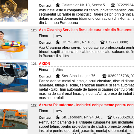
Calaretilor, Nr. 18, Sector 5...
07229924
Contact:
Avis Instal este o companie cu capital privat romanesc, ca
segmentul lucrarilor in constructii, taiere beton prin tehn
dotare in acest domeniu (diamond contractor) din Romania, l
din Uniunea Europeana
Axa Cleaning Services firma de curatenie din Bucuresti s
120.
|
Firma
Ilfov
Drum Garii , Nr. 186,...
0727713898;
Contact:
Axa Cleaning ofera servicii de curatenie profesionala pentr
birouri, saptii comerciale, cabinete medicale, saloane de în
în Bucuresti si Ilfov.
AXION
121.
|
Firma
Sibiu
Sos. Alba Iulia, nr. 76,...
0269225706; 0
Contact:
Panze debitat metal si lemn, discuri circulare, discuri diama
lamelare, utilaje si scule, fierastrau manual si semiautom
metal - Sabi, linii automate de taiere si gaurire pentru profi
masina de sanfrenat Imac, ghilotina Adira, prese de indoit t
masini de roluit ...
Azzurra Piattaforme - Inchirieri echipamente pentru cons
122.
|
Firma
Ilfov
Str. Leordeni, Nr. 94 B-C,...
0726352916
Contact:
Pentru echipamentele si utilajele cumparate sau inchiriate
suport tehnic pentru proiectantii de cladiri, proiecte pentru
instruire pentru operatori, garantie, montaj si demontaj, serv