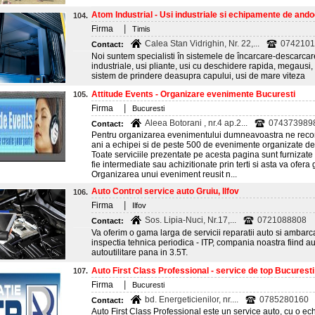
Atom Industrial - Usi industriale si echipamente de andoc
104.
|
Firma
Timis
Calea Stan Vidrighin, Nr. 22,...
07421017
Contact:
Noi suntem specialisti în sistemele de încarcare-descarcar
industriale, usi pliante, usi cu deschidere rapida, megausi, 
sistem de prindere deasupra capului, usi de mare viteza
Attitude Events - Organizare evenimente Bucuresti
105.
|
Firma
Bucuresti
Aleea Botorani , nr.4 ap.2...
0743739898
Contact:
Pentru organizarea evenimentului dumneavoastra ne rec
ani a echipei si de peste 500 de evenimente organizate de
Toate serviciile prezentate pe acesta pagina sunt furnizat
fie intermediate sau achizitionate prin terti si asta va ofera
Organizarea unui eveniment reusit n...
Auto Control service auto Gruiu, Ilfov
106.
|
Firma
Ilfov
Sos. Lipia-Nuci, Nr.17,...
0721088808
Contact:
Va oferim o gama larga de servicii reparatii auto si ambarca
inspectia tehnica periodica - ITP, compania noastra fiind au
autoutilitare pana in 3.5T.
Auto First Class Professional - service de top Bucuresti
107.
|
Firma
Bucuresti
bd. Energeticienilor, nr....
0785280160
Contact:
Auto First Class Professional este un service auto, cu o ec