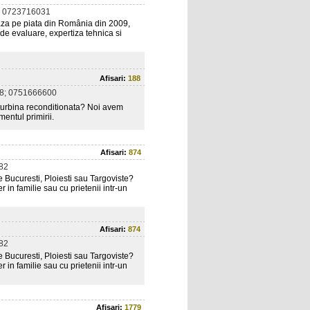
 0723716031
aza pe piata din România din 2009,
de evaluare, expertiza tehnica si
Afisari:
188
8; 0751666600
o turbina reconditionata? Noi avem
entul primirii.
Afisari:
874
82
 de Bucuresti, Ploiesti sau Targoviste?
ber in familie sau cu prietenii intr-un
Afisari:
874
82
 de Bucuresti, Ploiesti sau Targoviste?
ber in familie sau cu prietenii intr-un
Afisari:
1779