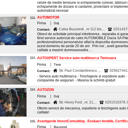
celule de medie tensiune si echipamente conexe, tablouri d
echipamente de dozare si cantarire, proiectare si implemen
automatizat necesar
AUTOMOTOR
112.
|
Firma
Dolj
Calea Bucuresti , nr 112 bis,...
02514372
Contact:
Obiect de activitate principal intretinerea , reparatia si ga
fiind service autorizat de catre AUTOMOBILE Dacia SA Pitest
profesionalismul personalului aflat la dispozitia dumneavoa
acest domeniu de peste 20 de ani . Prin noi , aveti garantia
calitate a masinii dumneavoastra ...
113.
AUTOXPERT Service auto multimarca Timisoara
|
Firma
Timis
Str. Paul Constantinescu ,...
025627441
Contact:
- Service auto multimarca - Tinichigerie si vopsitorie auto 
companiile de asigurari. - Masina la schimb gratuit
114.
AUTOZON
|
Firma
Dolj
Str. Henry Ford , nr. 21,...
0251510379; 
Contact:
Oferim servicii de mecanica, vopsitorie si tinichigerie auto
calitate!
Avantgarde InvestConsulting - Evaluari imobile, Certifica
115.
|
Firma
Bucuresti