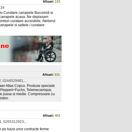
Afisari:
133
634
liu.Curatare canapele Bucuresti si
are canapele acasa. Ne deplasam
returi curatare accesibile. Atelierul
canapele si saltele / curatare
Afisari:
531
 0244529481;...
er Atlas Copco. Produse speciale
ri- Pepperl+Fuchs, Telemecanique,
ne joasa si medie. Compresoare cu
piston
Afisari:
453
; 0265312923;...
ate pe baza unor contracte ferme