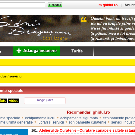
m.ghidul.ro
|
Anuntu
Tarife
dus / serviciu
nte speciale
-- alege judet --
foto
video
Recomandari ghidul.ro
•
•
•
nte speciale
echipamente lucru
echipamente siguranta
echipamente protec
•
•
•
te ultima generatie
lucrari si servicii
echipamente curatenie
servicii industr
Atelierul de Curatenie - Curatare canapele saltele si tapit
101.