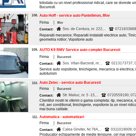
totodata cu un nivel professional ridicat, care se doreste u
Bucuresti.
108.
Auto Hoff - service auto Pantelimon, Ilfov
|
Firma
Ilfov
Sos. de Centura, nr. 222,...
0721833888
Contact:
Reparatii mecanice; Reparatii instalatii electrice auto; Tini
geometria rotilor; Vopsitorie auto
109.
AUTO K9 RMV Service auto complet Bucuresti
|
Firma
Bucuresti
Sos. Vitan-Barzesti, nr....
0213173737; 
Contact:
Service auto vopsitorie, tinichigerie, mecanica si electrica; i
autoturism
Auto Zetec - service auto Bucuresti
110.
|
Firma
Bucuresti
Str. Maliuc, nr. 5 -15,...
0720559190; 07
Contact:
Clientilor nostri le oferim o gama completa: itp, mecanica,
roti, aer conditionat, tinichigerie, vopsitorie la un nivel ri
mai buna calitate.
Automatica - automatizari
111.
|
Firma
Bucuresti
Calea Grivitei, Nr.78A,...
0311019009; 
Contact:
Producator echipamente de medie tensiune, cel mai impor