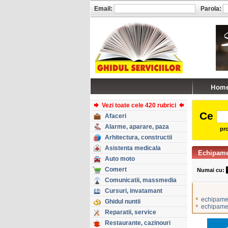
Email:
Parola:
Vezi toate cele 420 rubrici
Ce
Afaceri
Alarme, aparare, paza
pro
Arhitectura, constructii
Asistenta medicala
Echipame
Auto moto
Comert
Numai cu:
Comunicatii, massmedia
Cursuri, invatamant
•
echipame
Ghidul nuntii
•
echipamen
Reparatii, service
Restaurante, cazinouri