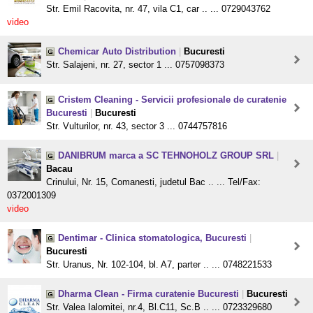
Str. Emil Racovita, nr. 47, vila C1, car .. ... 0729043762
video
Chemicar Auto Distribution
|
Bucuresti
Str. Salajeni, nr. 27, sector 1 ... 0757098373
Cristem Cleaning - Servicii profesionale de curatenie
Bucuresti
|
Bucuresti
Str. Vulturilor, nr. 43, sector 3 ... 0744757816
DANIBRUM marca a SC TEHNOHOLZ GROUP SRL
|
Bacau
Crinului, Nr. 15, Comanesti, judetul Bac .. ... Tel/Fax:
0372001309
video
Dentimar - Clinica stomatologica, Bucuresti
|
Bucuresti
Str. Uranus, Nr. 102-104, bl. A7, parter .. ... 0748221533
Dharma Clean - Firma curatenie Bucuresti
|
Bucuresti
Str. Valea Ialomitei, nr.4, Bl.C11, Sc.B .. ... 0723329680