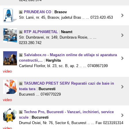
PRUNDEAN CO
|
Brasov
Str. Lanii, nr. 45, Brasov, judetul Bras .. ... 0723.420.453
RTP ALPHAMETAL
|
Neamt
Str. Dumbravei, nr. 149, Dumbrava Rosie, .. ...
0233.280.742
Salviabox.ro - Magazin online de utilaje si aparatura
constructii,...
|
Harghita
Cartierul Florilor, bl. 23, sc. B, ap. 2 .. ... 0740867199
video
TASUMCAD PREST SERV Reparatii cazi de baie in
toata tara
|
Bucuresti
Bucuresti ... 0749770229
video
Techno Pro, Bucuresti - Vanzari, inchirieri, service
scule
|
Bucuresti
Drumul Osiei, Nr. 76, Sector 6, Bucurest .. ... Fax 0213191314
video