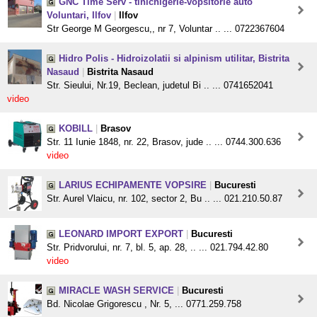
GNC Time Serv - tinichigerie-vopsitorie auto
Voluntari, Ilfov
|
Ilfov
Str George M Georgescu,, nr 7, Voluntar .. ... 0722367604
Hidro Polis - Hidroizolatii si alpinism utilitar, Bistrita
Nasaud
|
Bistrita Nasaud
Str. Sieului, Nr.19, Beclean, judetul Bi .. ... 0741652041
video
KOBILL
|
Brasov
Str. 11 Iunie 1848, nr. 22, Brasov, jude .. ... 0744.300.636
video
LARIUS ECHIPAMENTE VOPSIRE
|
Bucuresti
Str. Aurel Vlaicu, nr. 102, sector 2, Bu .. ... 021.210.50.87
LEONARD IMPORT EXPORT
|
Bucuresti
Str. Pridvorului, nr. 7, bl. 5, ap. 28, .. ... 021.794.42.80
video
MIRACLE WASH SERVICE
|
Bucuresti
Bd. Nicolae Grigorescu , Nr. 5, ... 0771.259.758