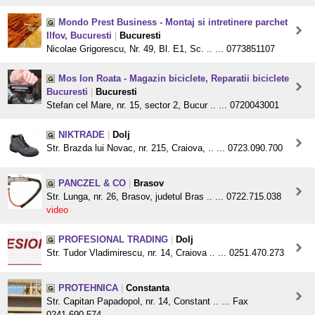
Mondo Prest Business - Montaj si intretinere parchet
Ilfov, Bucuresti
|
Bucuresti
Nicolae Grigorescu, Nr. 49, Bl. E1, Sc. .. ... 0773851107
Mos Ion Roata - Magazin biciclete, Reparatii biciclete
Bucuresti
|
Bucuresti
Stefan cel Mare, nr. 15, sector 2, Bucur .. ... 0720043001
NIKTRADE
|
Dolj
Str. Brazda lui Novac, nr. 215, Craiova, .. ... 0723.090.700
PANCZEL & CO
|
Brasov
Str. Lunga, nr. 26, Brasov, judetul Bras .. ... 0722.715.038
video
PROFESIONAL TRADING
|
Dolj
Str. Tudor Vladimirescu, nr. 14, Craiova .. ... 0251.470.273
PROTEHNICA
|
Constanta
Str. Capitan Papadopol, nr. 14, Constant .. ... Fax
0241.690.574