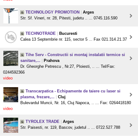
TECHNOLOGY PROMOTION
|
Arges
Str. Sf. Vineri, nr. 28, Pitesti, judetu .. ... 0745.116.590
TECHNOTRADE
|
Bucuresti
Calea 13 Septembrie nr. 115, sector 5 ... Fax 021.314.21.37
Tihe Serv - Constructii si montaj instalatii termice si
sanitare,...
|
Prahova
Dr. Gheorghe Petrescu , Nr.27, Ploiesti, .. ... Tel/Fax:
0244592366
video
Transcarpatica - Echipamente de taiere cu laser si
plasma, frezare,...
|
Cluj
Bulevardul Muncii, Nr. 16, Cluj Napoca, .. ... Fax: 0264418180
video
TYROLEX TRADE
|
Arges
Str. Paisesti, nr. 119, Bascov, judetul .. ... 0722.527.788