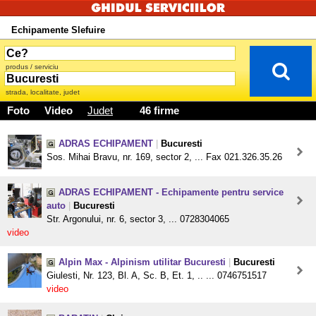
Echipamente Slefuire
produs / serviciu
strada, localitate, judet
Foto
Video
Judet
46 firme
ADRAS ECHIPAMENT
|
Bucuresti
Sos. Mihai Bravu, nr. 169, sector 2, ... Fax 021.326.35.26
ADRAS ECHIPAMENT - Echipamente pentru service
auto
|
Bucuresti
Str. Argonului, nr. 6, sector 3, ... 0728304065
video
Alpin Max - Alpinism utilitar Bucuresti
|
Bucuresti
Giulesti, Nr. 123, Bl. A, Sc. B, Et. 1, .. ... 0746751517
video