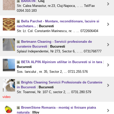
BARATIN
|
Cluj
Str. Calea Manastur, nr.23, Cluj-Napoca, .. ... Tel/Fax
0264.310.183
Bella Parchet - Montare, reconditionare, lacuire si
raschetare...
|
Bucuresti
Str. Lt. Col. Constantin Marinescu, nr. .. ... 0722606404
Bertmann Cleaning - Servicii profesionale de
curatenie Bucuresti
|
Bucuresti
Splaiul Independentei, Nr 273, Sector 6, .. ... 0731768777
BETA ALPIN Alpinism utilitar in Bucuresti si in tara
|
Bucuresti
Sos. Iancului , nr. 35, Sector 2, ... 0721.255.576
Brights Cleaning Servicii Profesionale de Curatenie
in Bucuresti
|
Bucuresti
Str. Toamnei, Nr. 107 C, sector 2, ... 0731.280.579
video
BrownStone Romania - montaj si finisare piatra
naturala
|
Ilfov