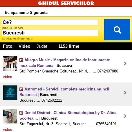
Echipamente Siguranta
produs / serviciu
strada, localitate, judet
Foto
Video
Judet
1153 firme
Allegro Music - Magazin online de instrumente
muzicale Romania
|
Suceava
Str. Pompier Gheorghe Coltuneac, Nr. 4, .. ... 0742407980
video
Astromed - Servicii complete medicina muncii
Bucuresti
|
Bucuresti
Bucuresti ... 0742602222
Dental District - Clinica Stomatologica by Dr. Alina
Scortea,...
|
Bucuresti
Str. Zagazului, Nr. 3, Sector 1, Bucures .. ... 0765340191
video