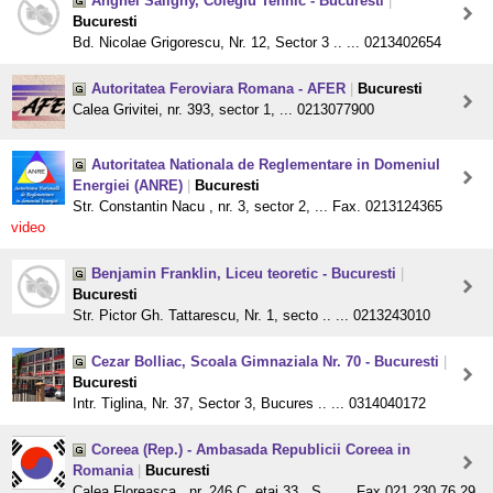
Anghel Saligny, Colegiu Tehnic - Bucuresti
|
Bucuresti
Bd. Nicolae Grigorescu, Nr. 12, Sector 3 .. ... 0213402654
Autoritatea Feroviara Romana - AFER
|
Bucuresti
Calea Grivitei, nr. 393, sector 1, ... 0213077900
Autoritatea Nationala de Reglementare in Domeniul
Energiei (ANRE)
|
Bucuresti
Str. Constantin Nacu , nr. 3, sector 2, ... Fax. 0213124365
video
Benjamin Franklin, Liceu teoretic - Bucuresti
|
Bucuresti
Str. Pictor Gh. Tattarescu, Nr. 1, secto .. ... 0213243010
Cezar Bolliac, Scoala Gimnaziala Nr. 70 - Bucuresti
|
Bucuresti
Intr. Tiglina, Nr. 37, Sector 3, Bucures .. ... 0314040172
Coreea (Rep.) - Ambasada Republicii Coreea in
Romania
|
Bucuresti
Calea Floreasca , nr. 246 C, etaj.33 , S .. ... Fax 021.230.76.29