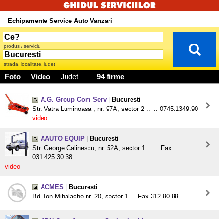
Echipamente Service Auto Vanzari
produs / serviciu
strada, localitate, judet
Foto
Video
Judet
94 firme
A.G. Group Com Serv
|
Bucuresti
Str. Vatra Luminoasa , nr. 97A, sector 2 .. ... 0745.1349.90
video
AAUTO EQUIP
|
Bucuresti
Str. George Calinescu, nr. 52A, sector 1 .. ... Fax
031.425.30.38
video
ACMES
|
Bucuresti
Bd. Ion Mihalache nr. 20, sector 1 ... Fax 312.90.99