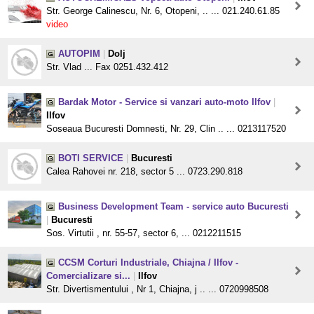
Str. George Calinescu, Nr. 6, Otopeni, .. ... 021.240.61.85
video
AUTOPIM
|
Dolj
Str. Vlad ... Fax 0251.432.412
Bardak Motor - Service si vanzari auto-moto Ilfov
|
Ilfov
Soseaua Bucuresti Domnesti, Nr. 29, Clin .. ... 0213117520
BOTI SERVICE
|
Bucuresti
Calea Rahovei nr. 218, sector 5 ... 0723.290.818
Business Development Team - service auto Bucuresti
|
Bucuresti
Sos. Virtutii , nr. 55-57, sector 6, ... 0212211515
CCSM Corturi Industriale, Chiajna / Ilfov -
Comercializare si...
|
Ilfov
Str. Divertismentului , Nr 1, Chiajna, j .. ... 0720998508