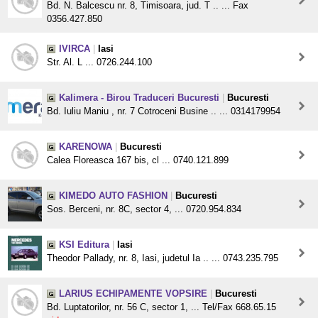
Bd. N. Balcescu nr. 8, Timisoara, jud. T .. ... Fax
0356.427.850
IVIRCA
|
Iasi
Str. Al. L ... 0726.244.100
Kalimera - Birou Traduceri Bucuresti
|
Bucuresti
Bd. Iuliu Maniu , nr. 7 Cotroceni Busine .. ... 0314179954
KARENOWA
|
Bucuresti
Calea Floreasca 167 bis, cl ... 0740.121.899
KIMEDO AUTO FASHION
|
Bucuresti
Sos. Berceni, nr. 8C, sector 4, ... 0720.954.834
KSI Editura
|
Iasi
Theodor Pallady, nr. 8, Iasi, judetul Ia .. ... 0743.235.795
LARIUS ECHIPAMENTE VOPSIRE
|
Bucuresti
Bd. Luptatorilor, nr. 56 C, sector 1, ... Tel/Fax 668.65.15