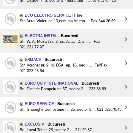
Str. Ostrov nr. 3, sector 5 - fosta fabr .. ... 0747.378.423
ECO ELECTRO SERVICE
|
Ilfov
Str. Aurel Vlaicu nr. 13,comuna Afuma ... Fax 344.26.69
ELECTRA INSTAL
|
Bucuresti
Str. W. A. Mozart nr. 2, sc. A, ap. 2, s .. ... Fax
021.231.77.97
ERMACH
|
Bucuresti
Str. Voronet nr. 9, bl. D5A, ap. 16, sec .. ... Tel/Fax
021.323.25.64
EURO QUIP INTERNATIONAL
|
Bucuresti
Bd. Dimitrie Pompeiu nr. 5F, sector 2 ... 233.38.89
EURO SERVICE
|
Bucuresti
Str. Gheorghe Demostene nr. 25, sector 3 ... 021.326.70.43
EXCLUSIV
|
Bucuresti
Bd. Lacul Tei nr. 25, sector 2 ... 211.29.87