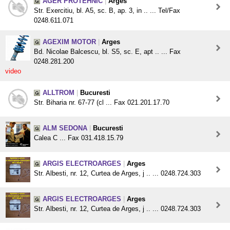
AGER PROTEHNIC
|
Arges
Str. Exercitiu, bl. A5, sc. B, ap. 3, in .. ... Tel/Fax
0248.611.071
AGEXIM MOTOR
|
Arges
Bd. Nicolae Balcescu, bl. S5, sc. E, apt .. ... Fax
0248.281.200
video
ALLTROM
|
Bucuresti
Str. Biharia nr. 67-77 (cl ... Fax 021.201.17.70
ALM SEDONA
|
Bucuresti
Calea C ... Fax 031.418.15.79
ARGIS ELECTROARGES
|
Arges
Str. Albesti, nr. 12, Curtea de Arges, j .. ... 0248.724.303
ARGIS ELECTROARGES
|
Arges
Str. Albesti, nr. 12, Curtea de Arges, j .. ... 0248.724.303