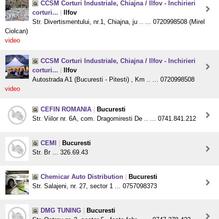
CCSM Corturi Industriale, Chiajna / Ilfov - Inchirieri
corturi...
|
Ilfov
Str. Divertismentului, nr.1, Chiajna, ju .. ... 0720998508 (Mirel
Ciolcan)
video
CCSM Corturi Industriale, Chiajna / Ilfov - Inchirieri
corturi...
|
Ilfov
Autostrada A1 (Bucuresti - Pitesti) , Km .. ... 0720998508
video
CEFIN ROMANIA
|
Bucuresti
Str. Viilor nr. 6A, com. Dragomiresti De .. ... 0741.841.212
CEMI
|
Bucuresti
Str. Br ... 326.69.43
Chemicar Auto Distribution
|
Bucuresti
Str. Salajeni, nr. 27, sector 1 ... 0757098373
DMG TUNING
|
Bucuresti