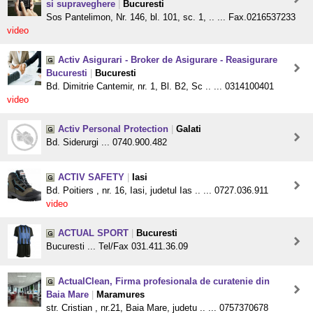
si supraveghere
|
Bucuresti
Sos Pantelimon, Nr. 146, bl. 101, sc. 1, .. ... Fax.0216537233
video
Activ Asigurari - Broker de Asigurare - Reasigurare
Bucuresti
|
Bucuresti
Bd. Dimitrie Cantemir, nr. 1, Bl. B2, Sc .. ... 0314100401
video
Activ Personal Protection
|
Galati
Bd. Siderurgi ... 0740.900.482
ACTIV SAFETY
|
Iasi
Bd. Poitiers , nr. 16, Iasi, judetul Ias .. ... 0727.036.911
video
ACTUAL SPORT
|
Bucuresti
Bucuresti ... Tel/Fax 031.411.36.09
ActualClean, Firma profesionala de curatenie din
Baia Mare
|
Maramures
str. Cristian , nr.21, Baia Mare, judetu .. ... 0757370678