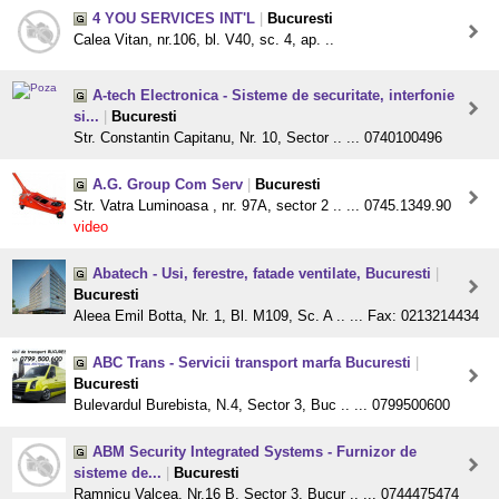
4 YOU SERVICES INT'L
|
Bucuresti
Calea Vitan, nr.106, bl. V40, sc. 4, ap. ..
A-tech Electronica - Sisteme de securitate, interfonie
si...
|
Bucuresti
Str. Constantin Capitanu, Nr. 10, Sector .. ... 0740100496
A.G. Group Com Serv
|
Bucuresti
Str. Vatra Luminoasa , nr. 97A, sector 2 .. ... 0745.1349.90
video
Abatech - Usi, ferestre, fatade ventilate, Bucuresti
|
Bucuresti
Aleea Emil Botta, Nr. 1, Bl. M109, Sc. A .. ... Fax: 0213214434
ABC Trans - Servicii transport marfa Bucuresti
|
Bucuresti
Bulevardul Burebista, N.4, Sector 3, Buc .. ... 0799500600
ABM Security Integrated Systems - Furnizor de
sisteme de...
|
Bucuresti
Ramnicu Valcea, Nr.16 B, Sector 3, Bucur .. ... 0744475474