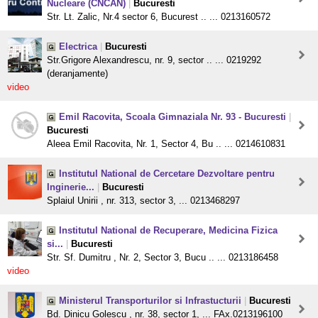
Nucleare (CNCAN)
|
Bucuresti
Str. Lt. Zalic, Nr.4 sector 6, Bucurest .. ... 0213160572
Electrica
|
Bucuresti
Str.Grigore Alexandrescu, nr. 9, sector .. ... 0219292
(deranjamente)
video
Emil Racovita, Scoala Gimnaziala Nr. 93 - Bucuresti
|
Bucuresti
Aleea Emil Racovita, Nr. 1, Sector 4, Bu .. ... 0214610831
Institutul National de Cercetare Dezvoltare pentru
Inginerie...
|
Bucuresti
Splaiul Unirii , nr. 313, sector 3, ... 0213468297
Institutul National de Recuperare, Medicina Fizica
si...
|
Bucuresti
Str. Sf. Dumitru , Nr. 2, Sector 3, Bucu .. ... 0213186458
video
Ministerul Transporturilor si Infrastucturii
|
Bucuresti
Bd. Dinicu Golescu , nr. 38, sector 1, ... FAx.0213196100