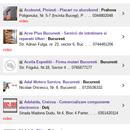
Acubond, Ploiesti - Placari cu alucobond
|
Prahova
Poligonului, Nr. 5-7 (Incinta Bucegi), P .. ... 0344802048
video
Acve Plus Bucuresti - Servicii de intretinere si
reparatii lifturi
|
Bucuresti
Str. Adrian Fulga, nr. 23, sector 6, Buc .. ... 0744481206
video
Acvila Expeditii - Firma mutari Bucuresti
|
Bucuresti
Str. Frigului, Nr.18, Sector 4 ... 0765677177
Adal Motors Service, Bucuresti
|
Bucuresti
Nicolae Oncescu, Nr. 8, Bucuresti ... 0725536332
Adelaida, Craiova - Comercializare componente
electronice
|
Dolj
Strada Madona Dudu, Nr.4, Bloc 4 Parter, .. ... 0351420114
video