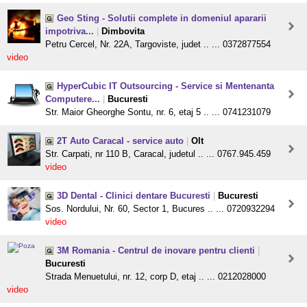
Geo Sting - Solutii complete in domeniul apararii
impotriva...
|
Dimbovita
Petru Cercel, Nr. 22A, Targoviste, judet .. ... 0372877554
video
HyperCubic IT Outsourcing - Service si Mentenanta
Computere...
|
Bucuresti
Str. Maior Gheorghe Sontu, nr. 6, etaj 5 .. ... 0741231079
2T Auto Caracal - service auto
|
Olt
Str. Carpati, nr 110 B, Caracal, judetul .. ... 0767.945.459
video
3D Dental - Clinici dentare Bucuresti
|
Bucuresti
Sos. Nordului, Nr. 60, Sector 1, Bucures .. ... 0720932294
video
3M Romania - Centrul de inovare pentru clienti
|
Bucuresti
Strada Menuetului, nr. 12, corp D, etaj .. ... 0212028000
video