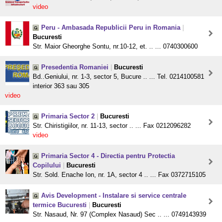
video
Peru - Ambasada Republicii Peru in Romania
|
Bucuresti
Str. Maior Gheorghe Sontu, nr.10-12, et. .. ... 0740300600
Presedentia Romaniei
|
Bucuresti
Bd..Geniului, nr. 1-3, sector 5, Bucure .. ... Tel. 0214100581
interior 363 sau 305
video
Primaria Sector 2
|
Bucuresti
Str. Chiristigiilor, nr. 11-13, sector .. ... Fax 0212096282
video
Primaria Sector 4 - Directia pentru Protectia
Copilului
|
Bucuresti
Str. Sold. Enache Ion, nr. 1A, sector 4 .. ... Fax 0372715105
Avis Development - Instalare si service centrale
termice Bucuresti
|
Bucuresti
Str. Nasaud, Nr. 97 (Complex Nasaud) Sec .. ... 0749143939