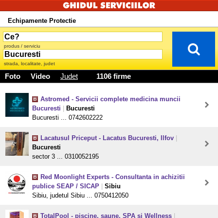
Echipamente Protectie
produs / serviciu
strada, localitate, judet
Foto
Video
Judet
1106 firme
Astromed - Servicii complete medicina muncii
Bucuresti
|
Bucuresti
Bucuresti ... 0742602222
Lacatusul Priceput - Lacatus Bucuresti, Ilfov
|
Bucuresti
sector 3 ... 0310052195
Red Moonlight Experts - Consultanta in achizitii
publice SEAP / SICAP
|
Sibiu
Sibiu, judetul Sibiu ... 0750412050
TotalPool - piscine, saune, SPA si Wellness
|