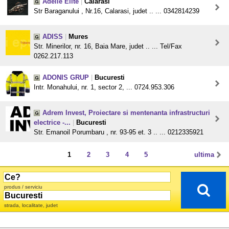
Adelle Elite
|
Calarasi
Str Baraganului , Nr.16, Calarasi, judet .. ... 0342814239
ADISS
|
Mures
Str. Minerilor, nr. 16, Baia Mare, judet .. ... Tel/Fax
0262.217.113
ADONIS GRUP
|
Bucuresti
Intr. Monahului, nr. 1, sector 2, ... 0724.953.306
Adrem Invest, Proiectare si mentenanta infrastructuri
electrice -...
|
Bucuresti
Str. Emanoil Porumbaru , nr. 93-95 et. 3 .. ... 0212335921
1
2
3
4
5
ultima
produs / serviciu
strada, localitate, judet