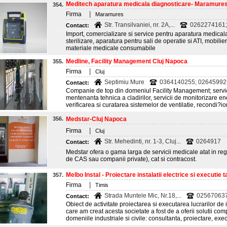
Meditech aparatura medicala diagnosticare- Maramure
354.
|
Firma
Maramures
Str. Transilvaniei, nr. 2A,...
0262274161;
Contact:
Import, comercializare si service pentru aparatura medicala
sterilizare, aparatura pentru sali de operatie si ATI, mobilie
materiale medicale consumabile
Medline, Facility Management Cluj Napoca
355.
|
Firma
Cluj
Septimiu Mure
0364140255; 02645992
Contact:
Companie de top din domeniul Facility Management; servici
mentenanta tehnica a cladirilor, servicii de monitorizare en
verificarea si curatarea sistemelor de ventilatie, recondi?i
356.
Medstar-Cluj Napoca
|
Firma
Cluj
Str. Mehedinti, nr. 1-3, Cluj...
0264917
Contact:
Medstar ofera o gama larga de servicii medicale atat in reg
de CAS sau companii private), cat si contracost.
Melbo Instal - Proiectare instalatii electrice si executie ta
357.
|
Firma
Timis
Strada Muntele Mic, Nr.18,...
025670637
Contact:
Obiect de activitate proiectarea si executarea lucrarilor de i
care am creat acesta societate a fost de a oferii solutii comp
domeniile industriale si civile: consultanta, proiectare, exec