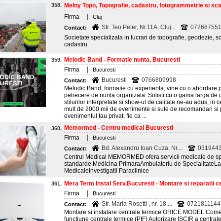
358.
Melny Topo, Topografie, cadastru, fotogrammetrie si scan
|
Firma
Cluj
Str. Teo Peter, Nr.11A, Cluj...
072667551
Contact:
Societate specializata in lucrari de topografie, geodezie, 
cadastru
Melodic Band - Formatie nunta, Bucuresti
359.
|
Firma
Bucuresti
Bucuresti
0766809998
Contact:
Melodic Band, formatie cu experienta, vine cu o abordare p
petrecere de nunta organizata. Solisti cu o gama larga de 
stilurilor interpretate si show-ul de calitate ne-au adus, in c
mult de 2000 mii de evenimente si sute de recomandari si pet
evenimentul tau privat, fie ca ...
Memormed - Centru medical Bucuresti
360.
|
Firma
Bucuresti
Bd. Alexandru Ioan Cuza, Nr....
0319443
Contact:
Centrul Medical MEMORMED ofera servicii medicale de spec
standarde.Medicina PrimaraAmbulatoriu de SpecialitateLa
MedicaleInvestigatii Paraclinice
Mera Term Instal Serv,Bucuresti - Montare si reparatii ce
361.
|
Firma
Bucuresti
Str. Maria Rosetti , nr. 18,...
0721811144 
Contact:
Montare si instalare centrale termice ORICE MODEL Comer
functiune centrale termice (PIF) Autorizare ISCIR a centralel