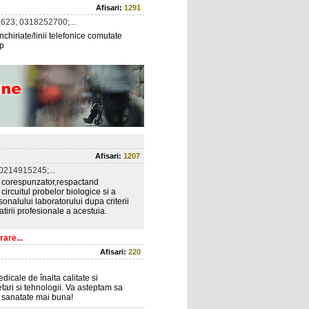
Afisari:
1291
623; 0318252700;...
inchiriate/linii telefonice comutate
op
Afisari:
1207
0214915245;...
si corespunzator,respactand
ircuitul probelor biologice si a
sonalului laboratorului dupa criterii
tirii profesionale a acestuia.
are...
Afisari:
220
icale de înalta calitate si
tari si tehnologii. Va asteptam sa
o sanatate mai buna!