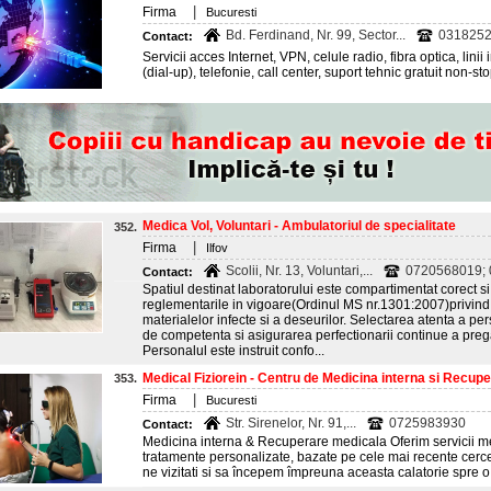
|
Firma
Bucuresti
Bd. Ferdinand, Nr. 99, Sector...
0318252
Contact:
Servicii acces Internet, VPN, celule radio, fibra optica, linii 
(dial-up), telefonie, call center, suport tehnic gratuit non-st
Medica Vol, Voluntari - Ambulatoriul de specialitate
352.
|
Firma
Ilfov
Scolii, Nr. 13, Voluntari,...
0720568019; 
Contact:
Spatiul destinat laboratorului este compartimentat corect 
reglementarile in vigoare(Ordinul MS nr.1301:2007)privind c
materialelor infecte si a deseurilor. Selectarea atenta a per
de competenta si asigurarea perfectionarii continue a prega
Personalul este instruit confo...
Medical Fiziorein - Centru de Medicina interna si Recuper
353.
|
Firma
Bucuresti
Str. Sirenelor, Nr. 91,...
0725983930
Contact:
Medicina interna & Recuperare medicala Oferim servicii med
tratamente personalizate, bazate pe cele mai recente cerce
ne vizitati si sa începem împreuna aceasta calatorie spre 