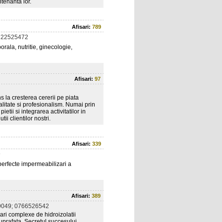
tenanta lor.
Afisari:
789
722525472
orala, nutritie, ginecologie,
Afisari:
97
 la cresterea cererii pe piata
alitate si profesionalism. Numai prin
etii si integrarea activitatilor in
ii clientilor nostri.
Afisari:
339
9
perfecte impermeabilizari a
Afisari:
389
049; 0766526542
ari complexe de hidroizolatii
uprafata. Secretul succesului