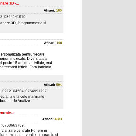
are 3D -...
Afisari:
160
8; 0364141910
scanare 3D, fotogrammetrie si
Afisari:
160
ersonalizata pentru fiecare
genuri muzicale. Diversitatea
ei peste 15 ani de activitate, mai
recareti fericiti. Fara indoiala,
Afisari:
594
; 0212104504; 0764991797
ialitate la cele mai inalte
borator de Analize
ntrale...
Afisari:
4383
; 0768663789;...
cializare centrale Punere in
or termice Interventie in garantie si