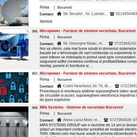
|
Firma
Bucuresti
Str. Secuilor , Nr. 1,sector...
0214050483
Contact:
Service
Micropower - Furnizor de sisteme securitate, Bucuresti
366.
|
Firma
Bucuresti
Str. Gheorghe Matac, nr....
0722368242;
Contact:
Noi va oferim, cele mai bune solutii in domeniul sistemelor
bazate pe o tehnologie de varf combinata cu experienta si 
carei interes se indreapta in primul rand spre consumatori.
asigurand astfel cresterea continua si profitabilitatea co
montaj, punere in functiune si ...
Micropower - Furnizor de sisteme securitate, Bucuresti
367.
|
Firma
Bucuresti
Codrii Neamtului, Nr. 70, Bl....
07223662
Contact:
Proiecteaza si monteaza sisteme supraveghere video spatii
de circulatie si acces; supraveghere electronica impotriva in
de gaze explozive
Mifa Systems - Sisteme de securitate Bucuresti
368.
|
Firma
Bucuresti
Aleea Lacul Morii, nr....
0727000939; 0
Contact:
MIFA SYSTEMS GROUP are o vechime de 14 ani in domeniul
astazi un important contractor acreditat de instalatii el
TARI. Oferim cele mai bune solutii in privinta eficientizarii 