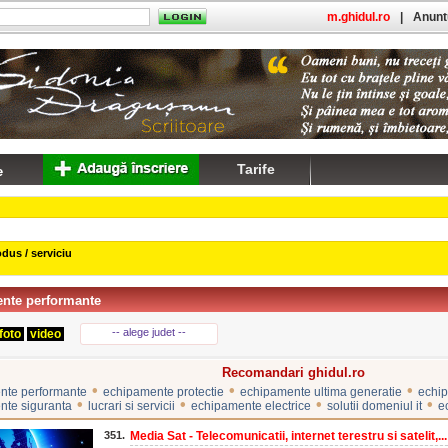
m.ghidul.ro
|
Anuntu
Tarife
dus / serviciu
nte performante
-- alege judet --
foto
video
Recomandari ghidul.ro
•
•
•
nte performante
echipamente protectie
echipamente ultima generatie
echip
•
•
•
•
nte siguranta
lucrari si servicii
echipamente electrice
solutii domeniul it
e
351.
Media Sat - Telecomunicatii, internet terestru si satelit,...