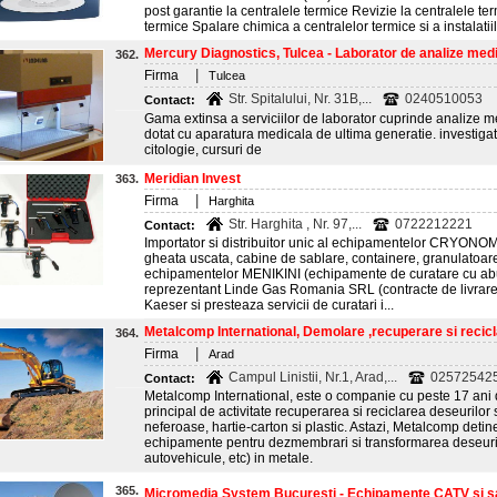
post garantie la centralele termice Revizie la centralele ter
termice Spalare chimica a centralelor termice si a instalatii
Mercury Diagnostics, Tulcea - Laborator de analize med
362.
|
Firma
Tulcea
Str. Spitalului, Nr. 31B,...
0240510053
Contact:
Gama extinsa a serviciilor de laborator cuprinde analize me
dotat cu aparatura medicala de ultima generatie. investiga
citologie, cursuri de
Meridian Invest
363.
|
Firma
Harghita
Str. Harghita , Nr. 97,...
0722212221
Contact:
Importator si distribuitor unic al echipamentelor CRYONO
gheata uscata, cabine de sablare, containere, granulatoare),
echipamentelor MENIKINI (echipamente de curatare cu abur 
reprezentant Linde Gas Romania SRL (contracte de livrare
Kaeser si presteaza servicii de curatari i...
Metalcomp International, Demolare ,recuperare si recicla
364.
|
Firma
Arad
Campul Linistii, Nr.1, Arad,...
0257254251
Contact:
Metalcomp International, este o companie cu peste 17 ani 
principal de activitate recuperarea si reciclarea deseurilor s
neferoase, hartie-carton si plastic. Astazi, Metalcomp deti
echipamente pentru dezmembrari si transformarea deseuri
autovehicule, etc) in metale.
365.
Micromedia System Bucuresti - Echipamente CATV si sa