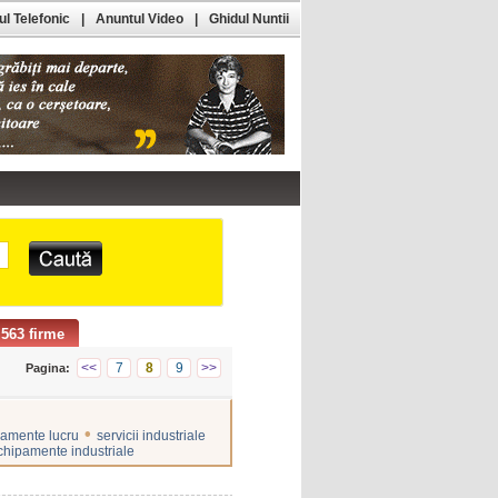
l Telefonic
|
Anuntul Video
|
Ghidul Nuntii
563 firme
<<
7
8
9
>>
Pagina:
•
amente lucru
servicii industriale
chipamente industriale