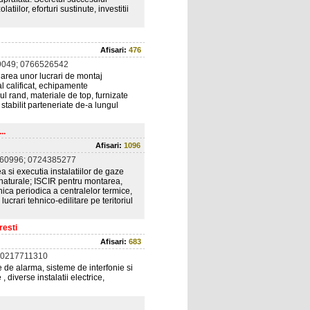
tiilor, eforturi sustinute, investitii
Afisari:
476
049; 0766526542
area unor lucrari de montaj
l calificat, echipamente
mul rand, materiale de top, furnizate
tabilit parteneriate de-a lungul
..
Afisari:
1096
60996; 0724385277
 si executia instalatiilor de gaze
 naturale; ISCIR pentru montarea,
nica periodica a centralelor termice,
lucrari tehnico-edilitare pe teritoriul
resti
Afisari:
683
 0217711310
e de alarma, sisteme de interfonie si
diverse instalatii electrice,