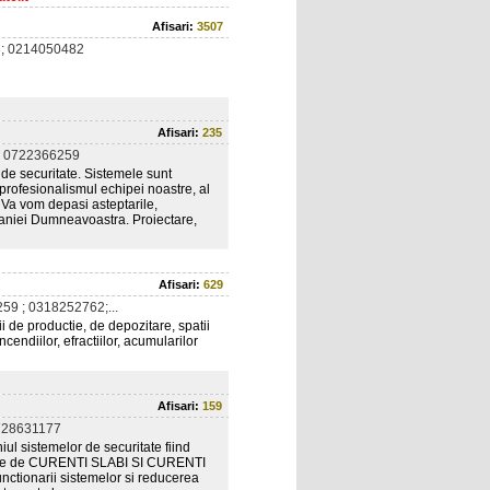
Afisari:
3507
; 0214050482
Afisari:
235
 0722366259
 de securitate. Sistemele sunt
profesionalismul echipei noastre, al
 Va vom depasi asteptarile,
mpaniei Dumneavoastra. Proiectare,
Afisari:
629
59 ; 0318252762;...
 de productie, de depozitare, spatii
cendiilor, efractiilor, acumularilor
Afisari:
159
728631177
 sistemelor de securitate fiind
ectrice de CURENTI SLABI SI CURENTI
functionarii sistemelor si reducerea