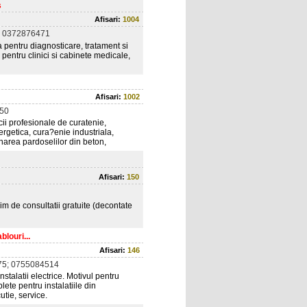
s
Afisari:
1004
 0372876471
 pentru diagnosticare, tratament si
r pentru clinici si cabinete medicale,
Afisari:
1002
50
i profesionale de curatenie,
ergetica, cura?enie industriala,
onarea pardoselilor din beton,
Afisari:
150
im de consultatii gratuite (decontate
blouri...
Afisari:
146
5; 0755084514
nstalatii electrice. Motivul pentru
lete pentru instalatiile din
utie, service.