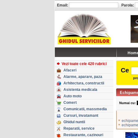
Email:
Parola:
Vezi toate cele 420 rubrici
Ce
Afaceri
Alarme, aparare, paza
pro
Arhitectura, constructii
Asistenta medicala
Echipame
Auto moto
Comert
Numai cu:
Comunicatii, massmedia
Cursuri, invatamant
•
echipame
Ghidul nuntii
•
echipame
Reparatii, service
Restaurante, cazinouri