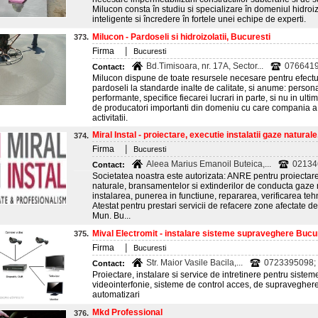
Milucon consta în studiu si specializare în domeniul hidroizola
inteligente si încredere în fortele unei echipe de experti.
Milucon - Pardoseli si hidroizolatii, Bucuresti
373.
|
Firma
Bucuresti
Bd.Timisoara, nr. 17A, Sector...
0766419
Contact:
Milucon dispune de toate resursele necesare pentru efectu
pardoseli la standarde inalte de calitate, si anume: persona
performante, specifice fiecarei lucrari in parte, si nu in ulti
de producatori importanti din domeniu cu care compania a s
activitatii.
Miral Instal - proiectare, executie instalatii gaze naturale.
374.
|
Firma
Bucuresti
Aleea Marius Emanoil Buteica,...
02134
Contact:
Societatea noastra este autorizata: ANRE pentru proiectarea
naturale, bransamentelor si extinderilor de conducta gaze
instalarea, punerea in functiune, repararea, verificarea teh
Atestat pentru prestari servicii de refacere zone afectate de 
Mun. Bu...
Mival Electromit - instalare sisteme supraveghere Bucu
375.
|
Firma
Bucuresti
Str. Maior Vasile Bacila,...
0723395098;
Contact:
Proiectare, instalare si service de intretinere pentru sistem
videointerfonie, sisteme de control acces, de supraveghere , 
automatizari
Mkd Professional
376.