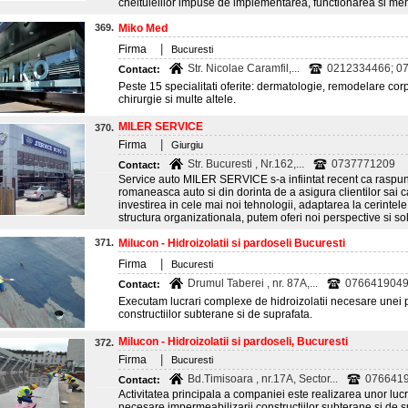
cheltuielilor impuse de implementarea, functionarea si men
369.
Miko Med
|
Firma
Bucuresti
Str. Nicolae Caramfil,...
0212334466; 0
Contact:
Peste 15 specialitati oferite: dermatologie, remodelare corp
chirurgie si multe altele.
MILER SERVICE
370.
|
Firma
Giurgiu
Str. Bucuresti , Nr.162,...
0737771209
Contact:
Service auto MILER SERVICE s-a infiintat recent ca raspuns
romaneasca auto si din dorinta de a asigura clientilor sai c
investirea in cele mai noi tehnologii, adaptarea la cerintele pi
structura organizationala, putem oferi noi perspective si solut
371.
Milucon - Hidroizolatii si pardoseli Bucuresti
|
Firma
Bucuresti
Drumul Taberei , nr. 87A,...
076641904
Contact:
Executam lucrari complexe de hidroizolatii necesare unei 
constructiilor subterane si de suprafata.
Milucon - Hidroizolatii si pardoseli, Bucuresti
372.
|
Firma
Bucuresti
Bd.Timisoara , nr.17A, Sector...
0766419
Contact:
Activitatea principala a companiei este realizarea unor lucr
necesare impermeabilizarii constructiilor subterane si de s