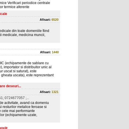
mice Verificari periodice centrale
lor termice aferente
icale
Afisari:
6520
dicale din toate domeniile fiind
tii medicale, medicina muncii,
Afisari:
1440
MIC (echipamente de sablare cu
 importator si distribuitor unic al
uscat si saturat), este
 gheata uscata), este reprezentant
re deseuri...
Afisari:
1321
; 0724677057 ;...
de activitate, avand ca domeniu
i resturilor metalice feroase si
ne cele mai performante
lor (echipamente uzate,
telit