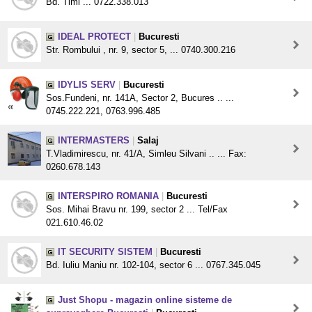
Bd. Timi ... 0722.338.013
IDEAL PROTECT
|
Bucuresti
Str. Rombului , nr. 9, sector 5, ... 0740.300.216
IDYLIS SERV
|
Bucuresti
Sos.Fundeni, nr. 141A, Sector 2, Bucures .. ...
0745.222.221, 0763.996.485
INTERMASTERS
|
Salaj
T.Vladimirescu, nr. 41/A, Simleu Silvani .. ... Fax:
0260.678.143
INTERSPIRO ROMANIA
|
Bucuresti
Sos. Mihai Bravu nr. 199, sector 2 ... Tel/Fax
021.610.46.02
IT SECURITY SISTEM
|
Bucuresti
Bd. Iuliu Maniu nr. 102-104, sector 6 ... 0767.345.045
Just Shopu - magazin online sisteme de