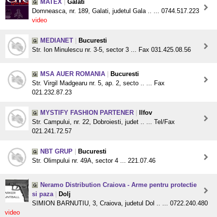
MATEX
|
Galati
Domneasca, nr. 189, Galati, judetul Gala .. ... 0744.517.223
video
MEDIANET
|
Bucuresti
Str. Ion Minulescu nr. 3-5, sector 3 ... Fax 031.425.08.56
MSA AUER ROMANIA
|
Bucuresti
Str. Virgil Madgearu nr. 5, ap. 2, secto .. ... Fax
021.232.87.23
MYSTIFY FASHION PARTENER
|
Ilfov
Str. Campului, nr. 22, Dobroiesti, judet .. ... Tel/Fax
021.241.72.57
NBT GRUP
|
Bucuresti
Str. Olimpului nr. 49A, sector 4 ... 221.07.46
Neramo Distribution Craiova - Arme pentru protectie
si paza
|
Dolj
SIMION BARNUTIU, 3, Craiova, judetul Dol .. ... 0722.240.480
video