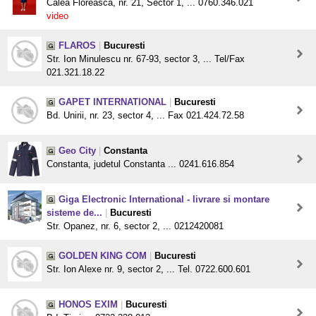
Calea Floreasca, nr. 21, Sector 1, ... 0760.346.021
video
FLAROS
|
Bucuresti
Str. Ion Minulescu nr. 67-93, sector 3, ... Tel/Fax
021.321.18.22
GAPET INTERNATIONAL
|
Bucuresti
Bd. Unirii, nr. 23, sector 4, ... Fax 021.424.72.58
Geo City
|
Constanta
Constanta, judetul Constanta ... 0241.616.854
Giga Electronic International - livrare si montare
sisteme de...
|
Bucuresti
Str. Opanez, nr. 6, sector 2, ... 0212420081
GOLDEN KING COM
|
Bucuresti
Str. Ion Alexe nr. 9, sector 2, ... Tel. 0722.600.601
HONOS EXIM
|
Bucuresti