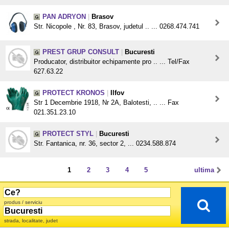
PAN ADRYON
|
Brasov
Str. Nicopole , Nr. 83, Brasov, judetul .. ... 0268.474.741
PREST GRUP CONSULT
|
Bucuresti
Producator, distribuitor echipamente pro .. ... Tel/Fax
627.63.22
PROTECT KRONOS
|
Ilfov
Str 1 Decembrie 1918, Nr 2A, Balotesti, .. ... Fax
021.351.23.10
PROTECT STYL
|
Bucuresti
Str. Fantanica, nr. 36, sector 2, ... 0234.588.874
1
2
3
4
5
ultima
produs / serviciu
strada, localitate, judet