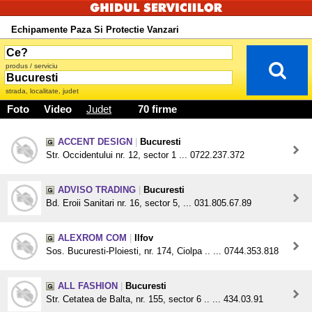
Echipamente Paza Si Protectie Vanzari
produs / serviciu
strada, localitate, judet
Foto
Video
Judet
70 firme
ACCENT DESIGN
|
Bucuresti
Str. Occidentului nr. 12, sector 1 ... 0722.237.372
ADVISO TRADING
|
Bucuresti
Bd. Eroii Sanitari nr. 16, sector 5, ... 031.805.67.89
ALEXROM COM
|
Ilfov
Sos. Bucuresti-Ploiesti, nr. 174, Ciolpa .. ... 0744.353.818
ALL FASHION
|
Bucuresti
Str. Cetatea de Balta, nr. 155, sector 6 .. ... 434.03.91