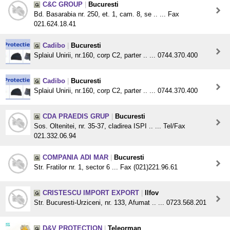
C&C GROUP
|
Bucuresti
Bd. Basarabia nr. 250, et. 1, cam. 8, se .. ... Fax
021.624.18.41
Cadibo
|
Bucuresti
Splaiul Unirii, nr.160, corp C2, parter .. ... 0744.370.400
Cadibo
|
Bucuresti
Splaiul Unirii, nr.160, corp C2, parter .. ... 0744.370.400
CDA PRAEDIS GRUP
|
Bucuresti
Sos. Oltenitei, nr. 35-37, cladirea ISPI .. ... Tel/Fax
021.332.06.94
COMPANIA ADI MAR
|
Bucuresti
Str. Fratilor nr. 1, sector 6 ... Fax (021)221.96.61
CRISTESCU IMPORT EXPORT
|
Ilfov
Str. Bucuresti-Urziceni, nr. 133, Afumat .. ... 0723.568.201
D&V PROTECTION
|
Teleorman