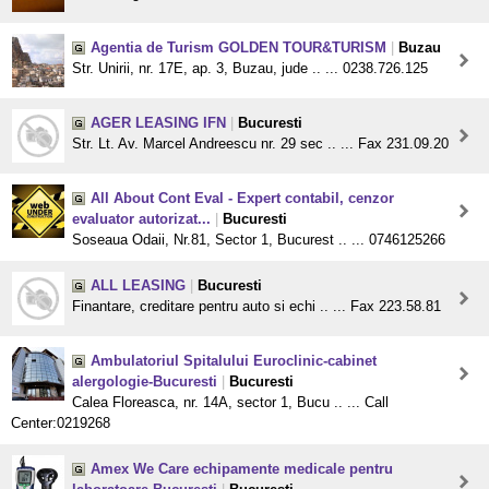
Agentia de Turism GOLDEN TOUR&TURISM
|
Buzau
Str. Unirii, nr. 17E, ap. 3, Buzau, jude .. ... 0238.726.125
AGER LEASING IFN
|
Bucuresti
Str. Lt. Av. Marcel Andreescu nr. 29 sec .. ... Fax 231.09.20
All About Cont Eval - Expert contabil, cenzor
evaluator autorizat...
|
Bucuresti
Soseaua Odaii, Nr.81, Sector 1, Bucurest .. ... 0746125266
ALL LEASING
|
Bucuresti
Finantare, creditare pentru auto si echi .. ... Fax 223.58.81
Ambulatoriul Spitalului Euroclinic-cabinet
alergologie-Bucuresti
|
Bucuresti
Calea Floreasca, nr. 14A, sector 1, Bucu .. ... Call
Center:0219268
Amex We Care echipamente medicale pentru