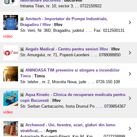
laboratoare Bucuresti
|
Bucuresti
Intrarea Titan, nr. 10, sector 3, ... 0722150922
Amitech - Importator de Pompe Industriale,
Bragadiru / Ilfov
|
Ilfov
Str. Verii, Nr. 36D, Bragadiru, judetul .. ... Fax: 0212500131
video
Angels Medical - Centru pentru seniori Ilfov
|
Ilfov
Str. Amurgului, nr. 71, Popesti-Leordeni .. ... 0788088850
ANINOASA TIM prevenire si stingere a incendiilor
Timis
|
Timis
Str. Ielelor , nr. 2, Mosnita Noua, jude .. ... 0726.150.108
Aqua Kinetic - Clinica de recuperare medicala pentru
copii Bucuresti
|
Ilfov
Str. Serban Cantacuzino, fosta Drumul Po .. ... 0739854367
video
Archwood - Usi, ferestre, scari, glafuri din lemn
stratificat,...
|
Arges
Autostrada Bucuresti-Pitesti, Km 94, Km. .. ... 0722338899