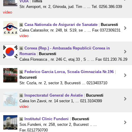
VUIA
|
Timis
Str. Aeroport, nr. 2, Ghiroda, jud. Tim .. ... Tel. 0256.386.039
video
Casa Nationala de Asigurari de Sanatate
|
Bucuresti
Calea Calarasilor, nr. 248, bl. S19, se .. ... Fax 0372309231
video
Coreea (Rep.) - Ambasada Republicii Coreea in
Romania
|
Bucuresti
Calea Floreasca , nr. 246 C, etaj.33 , S .. ... Fax 021.230.76.29
Federico Garcia Lorca, Scoala Gimnaziala Nr.196
|
Bucuresti
Str. Cozla, nr. 2, sector 3, Bucuresti ... 0213403710
Inspectoratul General de Aviatie
|
Bucuresti
Calea Ion Zavoi, nr. 14 sector 1, ... 021.3104399
video
Institutul Clinic Fundeni
|
Bucuresti
Sos.Fundeni, nr. 258, sector 2, Bucurest .. ...
Fax.0212750700