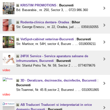
KRISTIM PROMOTIONS
|
Bucuresti
Bd. Basarabia , nr. 250, Sector 3, ... 0723.986.360
Rodenta-clinica dentare- Oradea
|
Bihor
Str. George Enescu , nr. 22, Oradea, jud .. ... 0359192055
VetSpot-cabinet veterinar-Bucuresti
|
Bucuresti
Str. Martisor, nr. 54H, sector 4, Bucure .. ... 0318009211
24FIX Service - Service aparatura saloane de
infrumusetare, Bucuresti
|
Bucuresti
Str. Sfantul Petru Tei, Nr. 59, Sector 2 .. ... 0774079676
video
3D - Deratizare, dezinsectie, dezinfectie, Bucuresti
|
Bucuresti
Str.Toamnei, Nr. 45 B,sector 2, Bucurest .. ... 0310051865
video
AB Traduceri Traduceri si interpretariat in orice
domeniu Bucuresti
|
Bucuresti