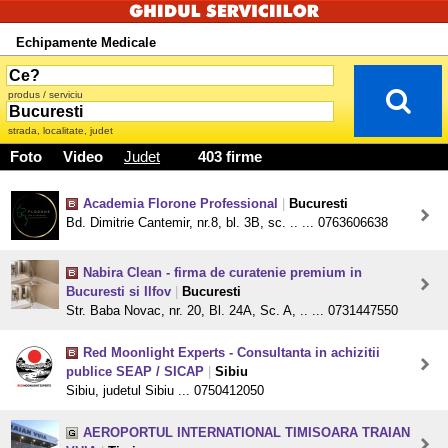
Echipamente Medicale
produs / serviciu
strada, localitate, judet
Foto
Video
Judet
403 firme
Academia Florone Professional
|
Bucuresti
Bd. Dimitrie Cantemir, nr.8, bl. 3B, sc. .. ... 0763606638
Nabira Clean - firma de curatenie premium in
Bucuresti si Ilfov
|
Bucuresti
Str. Baba Novac, nr. 20, Bl. 24A, Sc. A, .. ... 0731447550
Red Moonlight Experts - Consultanta in achizitii
publice SEAP / SICAP
|
Sibiu
Sibiu, judetul Sibiu ... 0750412050
AEROPORTUL INTERNATIONAL TIMISOARA TRAIAN