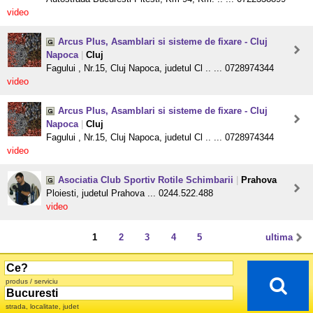
video
Arcus Plus, Asamblari si sisteme de fixare - Cluj
Napoca
|
Cluj
Fagului , Nr.15, Cluj Napoca, judetul Cl .. ... 0728974344
video
Arcus Plus, Asamblari si sisteme de fixare - Cluj
Napoca
|
Cluj
Fagului , Nr.15, Cluj Napoca, judetul Cl .. ... 0728974344
video
Asociatia Club Sportiv Rotile Schimbarii
|
Prahova
Ploiesti, judetul Prahova ... 0244.522.488
video
1
2
3
4
5
ultima
produs / serviciu
strada, localitate, judet