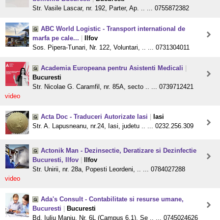
Str. Vasile Lascar, nr. 192, Parter, Ap. .. ... 0755872382
ABC World Logistic - Transport international de
marfa pe cale...
|
Ilfov
Sos. Pipera-Tunari, Nr. 122, Voluntari, .. ... 0731304011
Academia Europeana pentru Asistenti Medicali
|
Bucuresti
Str. Nicolae G. Caramfil, nr. 85A, secto .. ... 0739712421
video
Acta Doc - Traduceri Autorizate Iasi
|
Iasi
Str. A. Lapusneanu, nr.24, Iasi, judetu .. ... 0232.256.309
Actonik Man - Dezinsectie, Deratizare si Dezinfectie
Bucuresti, Ilfov
|
Ilfov
Str. Unirii, nr. 28a, Popesti Leordeni, .. ... 0784027288
video
Ada's Consult - Contabilitate si resurse umane,
Bucuresti
|
Bucuresti
Bd. Iuliu Maniu, Nr. 6L (Campus 6.1), Se .. ... 0745024626