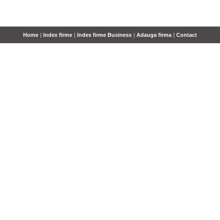
Home
|
Index firme
|
Index firme Business
|
Adauga firma
|
Contact