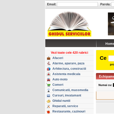
Email:
Parola:
Vezi toate cele 420 rubrici
Ce
Afaceri
Alarme, aparare, paza
pro
Arhitectura, constructii
Asistenta medicala
Echipame
Auto moto
Comert
Numai cu:
Comunicatii, massmedia
Cursuri, invatamant
Ghidul nuntii
Reparatii, service
Restaurante, cazinouri