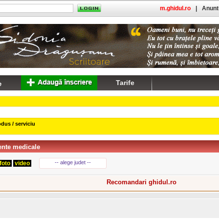
m.ghidul.ro
|
Anuntu
Tarife
dus / serviciu
nte medicale
-- alege judet --
foto
video
Recomandari ghidul.ro