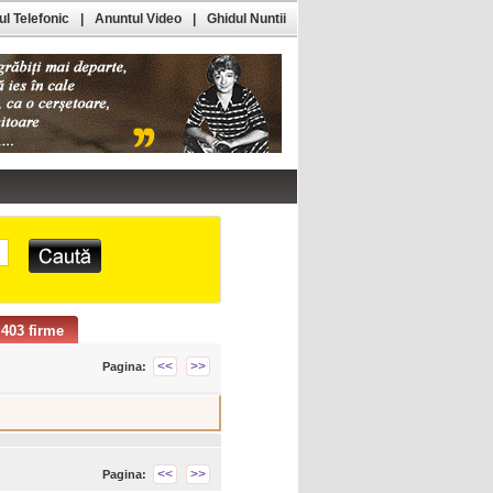
l Telefonic
|
Anuntul Video
|
Ghidul Nuntii
403 firme
<<
>>
Pagina:
<<
>>
Pagina: