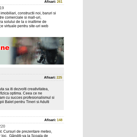
Afisari:
261
19
imobiliari, constructii noi, baruri si
tre comerciale si mall-uri,
za solului de la o inaltime de
 virtuale pentru site-uri web
Afisari:
225
a sa iti dezvolti creativitatea,
re fizica optima. Ceea ce ne
inam cu succes profesionalismul si
ii Balet pentru Tineri si Adulti
Afisari:
148
220
ent. Cursuri de prezentare meteo,
gur loc. Gânditi-va la Scoala de