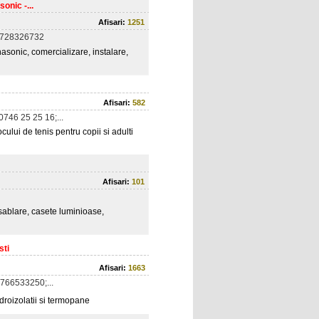
onic -...
Afisari:
1251
0728326732
asonic, comercializare, instalare,
Afisari:
582
0746 25 25 16;...
ului de tenis pentru copii si adulti
Afisari:
101
, sablare, casete luminioase,
sti
Afisari:
1663
766533250;...
idroizolatii si termopane