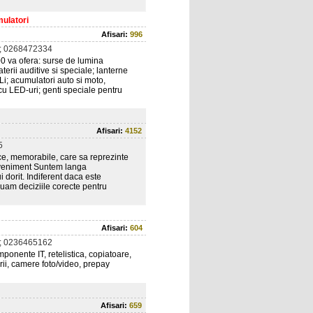
mulatori
Afisari:
996
; 0268472334
00 va ofera: surse de lumina
baterii auditive si speciale; lanterne
Li; acumulatori auto si moto,
cu LED-uri; genti speciale pentru
Afisari:
4152
5
e, memorabile, care sa reprezinte
g eveniment Suntem langa
dorit. Indiferent daca este
luam deciziile corecte pentru
Afisari:
604
; 0236465162
onente IT, retelistica, copiatoare,
rii, camere foto/video, prepay
Afisari:
659