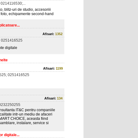
0214116530;...
, blitz-uri de studio, accesoriii
e foto, echipamente second-hand
licatoare...
Afisari:
1352
 0251416525
te digitale
nelte
Afisari:
1199
525; 0251416525
Afisari:
134
0232250255
consultanta IT&C pentru companiile
e calitate intr-un mediu de afaceri
a SMART CHOICE, aceasta fiind
amblare, instalare, service si
 digitale...