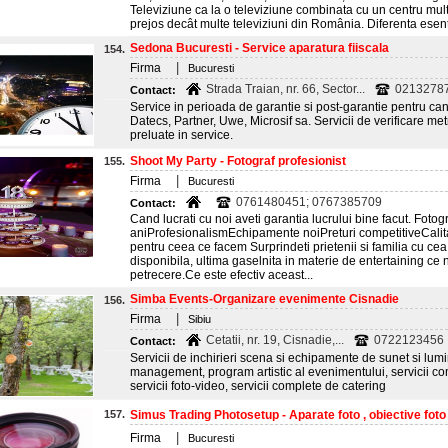
Televiziune ca la o televiziune combinata cu un centru mu
prejos decât multe televiziuni din România. Diferenta esentia
Sedona Bucuresti - Service aparatura fiiscala
154.
|
Firma
Bucuresti
Strada Traian, nr. 66, Sector...
02132787
Contact:
Service in perioada de garantie si post-garantie pentru can
Datecs, Partner, Uwe, Microsif sa. Servicii de verificare met
preluate in service.
Shoot My Party - Fotograf profesionist
155.
|
Firma
Bucuresti
0761480451; 0767385709
Contact:
Cand lucrati cu noi aveti garantia lucrului bine facut. Fotog
aniProfesionalismEchipamente noiPreturi competitiveCalit
pentru ceea ce facem Surprindeti prietenii si familia cu ce
disponibila, ultima gaselnita in materie de entertaining ce 
petrecere.Ce este efectiv aceast...
Simba Events-Organizare evenimente Cisnadie
156.
|
Firma
Sibiu
Cetatii, nr. 19, Cisnadie,...
0722123456
Contact:
Servicii de inchirieri scena si echipamente de sunet si lumin
management, program artistic al evenimentului, servicii c
servicii foto-video, servicii complete de catering
157.
Simus Trading Photosetup - Aparate foto , obiective foto v
|
Firma
Bucuresti