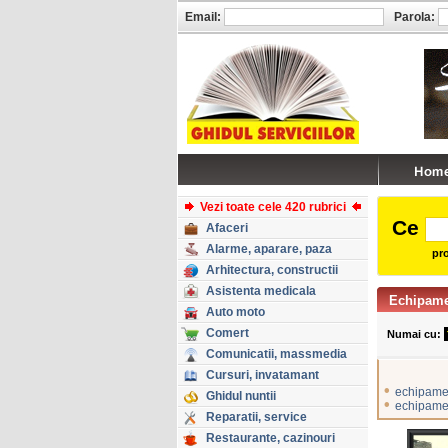
Email:
Parola:
Vezi toate cele 420 rubrici
Ce
Afaceri
Alarme, aparare, paza
pro
Arhitectura, constructii
Asistenta medicala
Echipame
Auto moto
Comert
Numai cu:
Comunicatii, massmedia
Cursuri, invatamant
•
echipamen
Ghidul nuntii
•
echipame
Reparatii, service
Restaurante, cazinouri