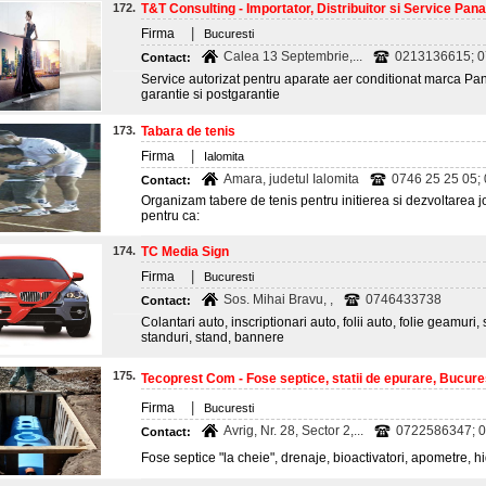
172.
T&T Consulting - Importator, Distribuitor si Service Panas
|
Firma
Bucuresti
Calea 13 Septembrie,...
0213136615; 
Contact:
Service autorizat pentru aparate aer conditionat marca Pan
garantie si postgarantie
173.
Tabara de tenis
|
Firma
Ialomita
Amara, judetul Ialomita
0746 25 25 05; 
Contact:
Organizam tabere de tenis pentru initierea si dezvoltarea joc
pentru ca:
174.
TC Media Sign
|
Firma
Bucuresti
Sos. Mihai Bravu, ,
0746433738
Contact:
Colantari auto, inscriptionari auto, folii auto, folie geamuri
standuri, stand, bannere
175.
Tecoprest Com - Fose septice, statii de epurare, Bucure
|
Firma
Bucuresti
Avrig, Nr. 28, Sector 2,...
0722586347; 0
Contact:
Fose septice "la cheie", drenaje, bioactivatori, apometre, h