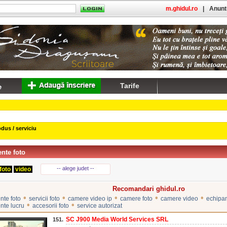
m.ghidul.ro
|
Anuntu
Tarife
dus / serviciu
nte foto
-- alege judet --
foto
video
Recomandari ghidul.ro
•
•
•
•
•
te foto
servicii foto
camere video ip
camere foto
camere video
echipa
•
•
nte lucru
accesorii foto
service autorizat
SC J900 Media World Services SRL
151.