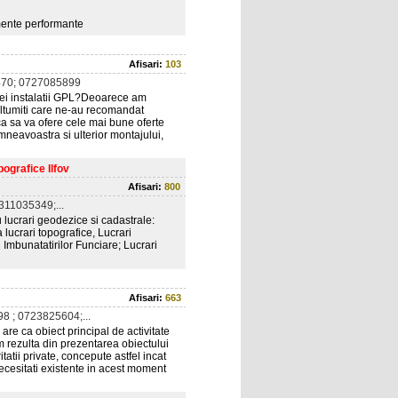
7
amente performante
Afisari:
103
70; 0727085899
nei instalatii GPL?Deoarece am
multumiti care ne-au recomandat
ca sa va ofere cele mai bune oferte
mneavoastra si ulterior montajului,
ografice Ilfov
Afisari:
800
11035349;...
lucrari geodezice si cadastrale:
a lucrari topografice, Lucrari
 Imbunatatirilor Funciare; Lucrari
Afisari:
663
8 ; 0723825604;...
are ca obiect principal de activitate
m rezulta din prezentarea obiectului
itatii private, concepute astfel incat
ecesitati existente in acest moment