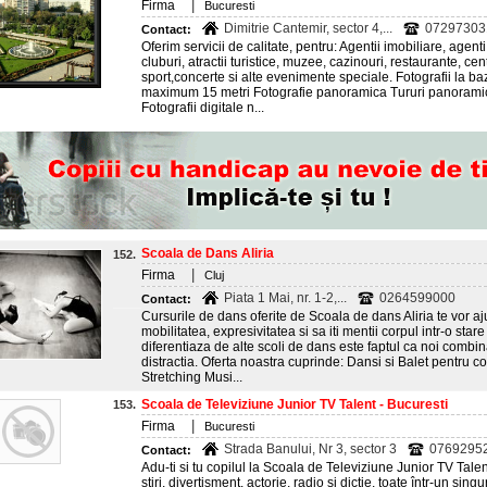
|
Firma
Bucuresti
Dimitrie Cantemir, sector 4,...
07297303
Contact:
Oferim servicii de calitate, pentru: Agentii imobiliare, agenti 
cluburi, atractii turistice, muzee, cazinouri, restaurante, cen
sport,concerte si alte evenimente speciale. Fotografii la ba
maximum 15 metri Fotografie panoramica Tururi panoramice
Fotografii digitale n...
Scoala de Dans Aliria
152.
|
Firma
Cluj
Piata 1 Mai, nr. 1-2,...
0264599000
Contact:
Cursurile de dans oferite de Scoala de dans Aliria te vor ajut
mobilitatea, expresivitatea si sa iti mentii corpul intr-o sta
diferentiaza de alte scoli de dans este faptul ca noi comb
distractia. Oferta noastra cuprinde: Dansi si Balet pentru cop
Stretching Musi...
Scoala de Televiziune Junior TV Talent - Bucuresti
153.
|
Firma
Bucuresti
Strada Banului, Nr 3, sector 3
0769295
Contact:
Adu-ti si tu copilul la Scoala de Televiziune Junior TV Tal
stiri, divertisment, actorie, radio si dictie, toate într-un sin