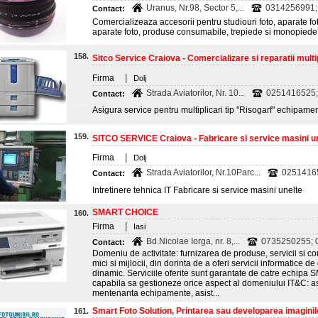
Uranus, Nr.98, Sector 5,...
0314256991; 
Contact:
Comercializeaza accesorii pentru studiouri foto, aparate foto
aparate foto, produse consumabile, trepiede si monopied
158.
Sitco Service Craiova - Comercializare si reparatii multip
|
Firma
Dolj
Strada Aviatorilor, Nr. 10...
0251416525;
Contact:
Asigura service pentru multiplicari tip "Risogarf" echipamen
159.
SITCO SERVICE Craiova - Fabricare si service masini u
|
Firma
Dolj
Strada Aviatorilor, Nr.10Parc...
0251416
Contact:
Intretinere tehnica IT Fabricare si service masini unelte
SMART CHOICE
160.
|
Firma
Iasi
Bd.Nicolae Iorga, nr. 8,...
0735250255; 
Contact:
Domeniu de activitate: furnizarea de produse, servicii si 
mici si mijlocii, din dorinta de a oferi servicii informatice d
dinamic. Serviciile oferite sunt garantate de catre echip
capabila sa gestioneze orice aspect al domeniului IT&C: as
mentenanta echipamente, asist...
Smart Foto Solution, Printarea sau developarea imaginilor
161.