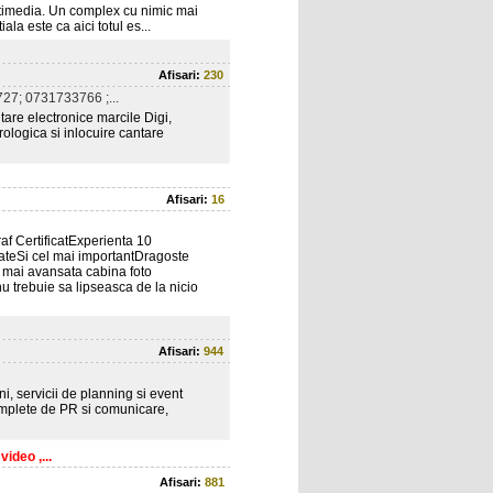
ltimedia. Un complex cu nimic mai
la este ca aici totul es...
Afisari:
230
27; 0731733766 ;...
tare electronice marcile Digi,
rologica si inlocuire cantare
Afisari:
16
raf CertificatExperienta 10
ateSi cel mai importantDragoste
a mai avansata cabina foto
nu trebuie sa lipseasca de la nicio
Afisari:
944
i, servicii de planning si event
omplete de PR si comunicare,
ideo ,...
Afisari:
881