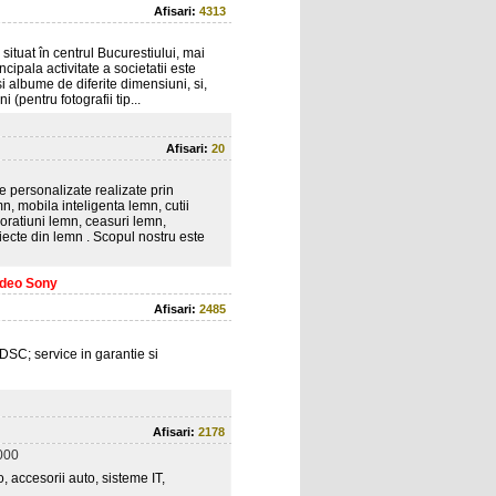
Afisari:
4313
situat în centrul Bucurestiului, mai
ipala activitate a societatii este
 albume de diferite dimensiuni, si,
 (pentru fotografii tip...
Afisari:
20
se personalizate realizate prin
n, mobila inteligenta lemn, cutii
oratiuni lemn, ceasuri lemn,
iecte din lemn . Scopul nostru este
ideo Sony
Afisari:
2485
DSC; service in garantie si
Afisari:
2178
000
accesorii auto, sisteme IT,