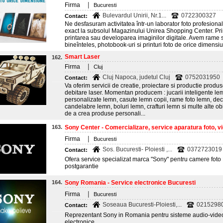
|
Firma
Bucuresti
Bulevardul Unirii, Nr.1...
0722300327
Contact:
Ne desfasuram activitatea într-un laborator foto profesional 
exact la subsolul Magazinului Unirea Shopping Center. Princ
printarea sau developarea imaginilor digitale. Avem rame si
bineînteles, photobook-uri si printuri foto de orice dimensiuni
Smart Laser
162.
|
Firma
Cluj
Cluj Napoca, judetul Cluj
0752031950
Contact:
Va oferim servicii de creatie, proiectare si productie produ
debitare laser. Momentan producem : jucarii inteligente lem
personalizate lemn, casute lemn copii, rame foto lemn, dec
candelabre lemn, boluri lemn, crafturi lemn si multe alte ob
de a crea produse personali...
163.
Sony Center - Comercializare, service aparatura foto, v
|
Firma
Bucuresti
Sos. Bucuresti- Ploiesti ,...
0372723019
Contact:
Ofera service specializat marca "Sony" pentru camere foto 
postgarantie
164.
Sony Romania - Service electronice Bucuresti
|
Firma
Bucuresti
Soseaua Bucuresti-Ploiesti,...
0215298
Contact:
Reprezentant Sony in Romania pentru sisteme audio-video, 
electronice