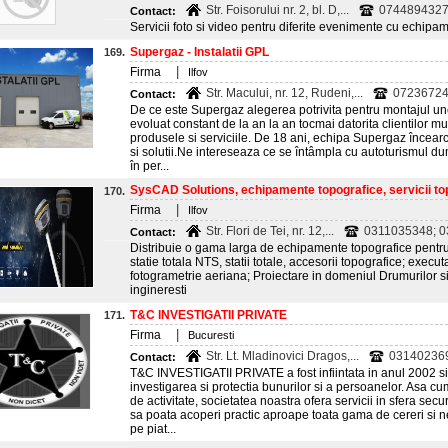
Str. Foisorului nr. 2, bl. D,...
074489432
Contact:
Servicii foto si video pentru diferite evenimente cu echip
Supergaz - Instalatii GPL
169.
|
Firma
Ilfov
Str. Macului, nr. 12, Rudeni,...
07236724
Contact:
De ce este Supergaz alegerea potrivita pentru montajul u
evoluat constant de la an la an tocmai datorita clientilor 
produsele si serviciile. De 18 ani, echipa Supergaz încear
si solutii.Ne intereseaza ce se întâmpla cu autoturismul du
în per...
SysCAD Solutions, echipamente topografice, servicii top
170.
|
Firma
Ilfov
Str. Flori de Tei, nr. 12,...
0311035348; 03
Contact:
Distribuie o gama larga de echipamente topografice pentru 
statie totala NTS, statii totale, accesorii topografice; execut
fotogrametrie aeriana; Proiectare in domeniul Drumurilor si
ingineresti
T&C INVESTIGATII PRIVATE
171.
|
Firma
Bucuresti
Str. Lt. Mladinovici Dragos,...
031402369
Contact:
T&C INVESTIGATII PRIVATE a fost infiintata in anul 2002 si 
investigarea si protectia bunurilor si a persoanelor. Asa cu
de activitate, societatea noastra ofera servicii in sfera secur
sa poata acoperi practic aproape toata gama de cereri si n
pe piat...