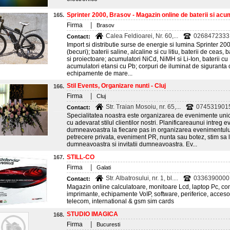
Sprinter 2000, Brasov - Magazin online de baterii si acu
165.
|
Firma
Brasov
Calea Feldioarei, Nr. 60,...
0268472333
Contact:
Import si distributie surse de energie si lumina Sprinter 20
(becuri); baterii saline, alcaline si cu litiu, baterii de ceas, 
si proiectoare; acumulatori NiCd, NiMH si Li-Ion, baterii cu 
acumulatori etansi cu Pb; corpuri de iluminat de siguranta 
echipamente de mare...
Stil Events, Organizare nunti - Cluj
166.
|
Firma
Cluj
Str. Traian Mosoiu, nr. 65,...
074531901
Contact:
Specialitatea noastra este organizarea de evenimente unic
cu adevarat stilul clientilor nostri. Planificareaunui intre
dumneavoastra la fiecare pas in organizarea evenimentului 
petrecere privata, eveniment PR, nunta sau botez, stim sa 
dumneavoastra si invitatii dumneavoastra. Ev...
STILL-CO
167.
|
Firma
Galati
Str. Albatrosului, nr. 1, bl....
0336390000
Contact:
Magazin online calculatoare, monitoare Lcd, laptop Pc, comp
imprimante, echipamente VoIP, software, periferice, acceso
telecom, international & gsm sim cards
STUDIO IMAGICA
168.
|
Firma
Bucuresti