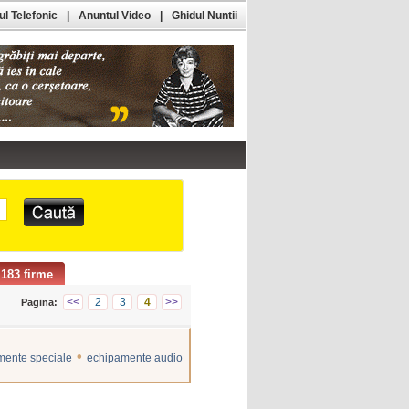
l Telefonic
|
Anuntul Video
|
Ghidul Nuntii
183 firme
<<
2
3
4
>>
Pagina:
•
mente speciale
echipamente audio