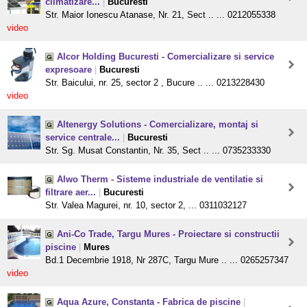
climatizare...
|
Bucuresti
Str. Maior Ionescu Atanase, Nr. 21, Sect .. ... 0212055338
video
Alcor Holding Bucuresti - Comercializare si service
expresoare
|
Bucuresti
Str. Baicului, nr. 25, sector 2 , Bucure .. ... 0213228430
video
Altenergy Solutions - Comercializare, montaj si
service centrale...
|
Bucuresti
Str. Sg. Musat Constantin, Nr. 35, Sect .. ... 0735233330
Alwo Therm - Sisteme industriale de ventilatie si
filtrare aer...
|
Bucuresti
Str. Valea Magurei, nr. 10, sector 2, ... 0311032127
Ani-Co Trade, Targu Mures - Proiectare si constructii
piscine
|
Mures
Bd.1 Decembrie 1918, Nr 287C, Targu Mure .. ... 0265257347
video
Aqua Azure, Constanta - Fabrica de piscine
|