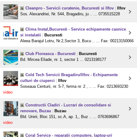
Cleanpro - Servicii curatenie, Bucuresti si Ilfov
|
Ilfov
Sos. Alexandriei, Nr. 544, Bragadiru, ju .. ... 0735515228
Clima Instal,Bucuresti - Service echipamente casnice
si instalatii
|
Bucuresti
Aleea Barajul Lotru, Nr.2,Sector 3, Bucu .. ... Fax: 00213150066
Club Floreasca - Bucuresti
|
Bucuresti
Bd. Mircea Eliade, nr. 1, sector 1 ... 0213198177
Cold Tech Servicii Bragadiru/Ilfov - Echipamente
culturi de ciuperci
|
Ilfov
Soseaua Centurii, nr. 5-7, ferma nr. 2 , .. ... Fax: 0213693230
video
Constructii Cladiri - Lucrari de consolidare si
renovare, Buzau
|
Buzau
Bld. Unirii, Bloc 151, sc.A, ap. 1,, Buz .. ... 0763696867
video
Coral Service - reparatii computere, laptop-uri