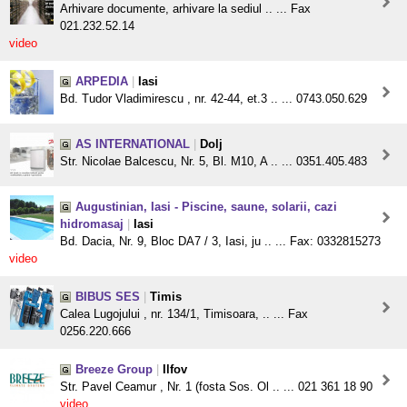
Arhivare documente, arhivare la sediul .. ... Fax
021.232.52.14
video
ARPEDIA
|
Iasi
Bd. Tudor Vladimirescu , nr. 42-44, et.3 .. ... 0743.050.629
AS INTERNATIONAL
|
Dolj
Str. Nicolae Balcescu, Nr. 5, Bl. M10, A .. ... 0351.405.483
Augustinian, Iasi - Piscine, saune, solarii, cazi
hidromasaj
|
Iasi
Bd. Dacia, Nr. 9, Bloc DA7 / 3, Iasi, ju .. ... Fax: 0332815273
video
BIBUS SES
|
Timis
Calea Lugojului , nr. 134/1, Timisoara, .. ... Fax
0256.220.666
Breeze Group
|
Ilfov
Str. Pavel Ceamur , Nr. 1 (fosta Sos. Ol .. ... 021 361 18 90
video