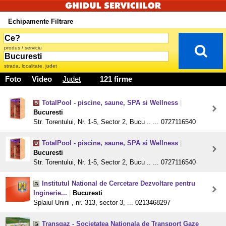
Echipamente Filtrare
produs / serviciu
strada, localitate, judet
Foto
Video
Judet
121 firme
TotalPool - piscine, saune, SPA si Wellness
|
Bucuresti
Str. Torentului, Nr. 1-5, Sector 2, Bucu .. ... 0727116540
TotalPool - piscine, saune, SPA si Wellness
|
Bucuresti
Str. Torentului, Nr. 1-5, Sector 2, Bucu .. ... 0727116540
Institutul National de Cercetare Dezvoltare pentru
Inginerie...
|
Bucuresti
Splaiul Unirii , nr. 313, sector 3, ... 0213468297
Transgaz - Societatea Nationala de Transport Gaze