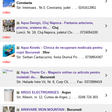
Constanta
Str. Interioara , Nr.3, Constanta, judet .. ... 0241612961
video
Aqua Design, Cluj Napoca - Fantania arteziene,
piscine, sisteme de...
|
Cluj
Luncii, Nr. 19, Cluj-Napoca, judetul Clu .. ... 0724054100
video
Aqua Kinetic - Clinica de recuperare medicala pentru
copii Bucuresti
|
Ilfov
Str. Serban Cantacuzino, fosta Drumul Po .. ... 0739854367
video
Aqua Therm Co - Magazin online cu articole pentru
instalatii de...
|
Bucuresti
Str. Heliade Intre Vii, Nr. 8, Corp C6, .. ... Fax: 0372899419
ARGIS ELECTROARGES
|
Arges
Str. Albesti, nr. 12, Curtea de Arges, j .. ... 0248.724.303
ARHIVARE IRON MOUNTAIN
|
Bucuresti