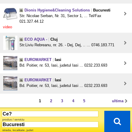
Dionis Hygiene&Cleaning Solutions
|
Bucuresti
Str. Nicolae Serban, Nr. 31, Sector 1, ... Tel/Fax
021.327.44.12
video
ECO AQUA -
|
Cluj
Str.Liviu Rebreanu, nr. 26. - Dej, Dej, .. ... 0746.183.771
EUROMARKET
|
Iasi
Bd. Poitier, nr. 53, Iasi, judetul Iasi ... 0232.233.693
EUROMARKET
|
Iasi
Bd. Poitier, nr. 53, Iasi, judetul Iasi ... 0232.233.693
1
2
3
4
5
ultima
produs / serviciu
strada, localitate, judet