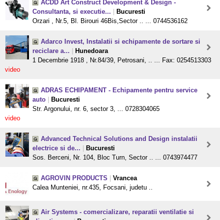
ACDD Art Construct Development & Design -
Consultanta, si executie...
|
Bucuresti
Orzari , Nr.5, Bl. Birouri 46Bis,Sector .. ... 0744536162
Adarco Invest, Instalatii si echipamente de sortare si
reciclare a...
|
Hunedoara
1 Decembrie 1918 , Nr.84/39, Petrosani, .. ... Fax: 0254513303
video
ADRAS ECHIPAMENT - Echipamente pentru service
auto
|
Bucuresti
Str. Argonului, nr. 6, sector 3, ... 0728304065
video
Advanced Technical Solutions and Design instalatii
electrice si de...
|
Bucuresti
Sos. Berceni, Nr. 104, Bloc Turn, Sector .. ... 0743974477
AGROVIN PRODUCTS
|
Vrancea
Calea Munteniei, nr.435, Focsani, judetu ..
Air Systems - comercializare, reparatii ventilatie si