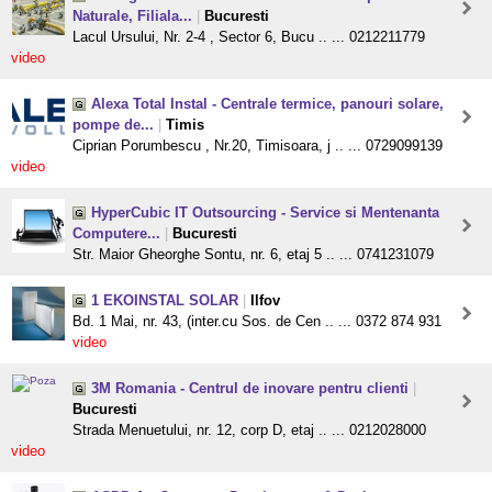
Naturale, Filiala...
|
Bucuresti
Lacul Ursului, Nr. 2-4 , Sector 6, Bucu .. ... 0212211779
video
Alexa Total Instal - Centrale termice, panouri solare,
pompe de...
|
Timis
Ciprian Porumbescu , Nr.20, Timisoara, j .. ... 0729099139
video
HyperCubic IT Outsourcing - Service si Mentenanta
Computere...
|
Bucuresti
Str. Maior Gheorghe Sontu, nr. 6, etaj 5 .. ... 0741231079
1 EKOINSTAL SOLAR
|
Ilfov
Bd. 1 Mai, nr. 43, (inter.cu Sos. de Cen .. ... 0372 874 931
video
3M Romania - Centrul de inovare pentru clienti
|
Bucuresti
Strada Menuetului, nr. 12, corp D, etaj .. ... 0212028000
video