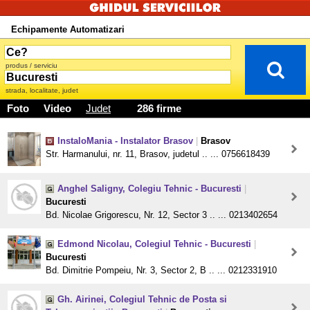
Echipamente Automatizari
produs / serviciu
strada, localitate, judet
Foto
Video
Judet
286 firme
InstaloMania - Instalator Brasov
|
Brasov
Str. Harmanului, nr. 11, Brasov, judetul .. ... 0756618439
Anghel Saligny, Colegiu Tehnic - Bucuresti
|
Bucuresti
Bd. Nicolae Grigorescu, Nr. 12, Sector 3 .. ... 0213402654
Edmond Nicolau, Colegiul Tehnic - Bucuresti
|
Bucuresti
Bd. Dimitrie Pompeiu, Nr. 3, Sector 2, B .. ... 0212331910
Gh. Airinei, Colegiul Tehnic de Posta si