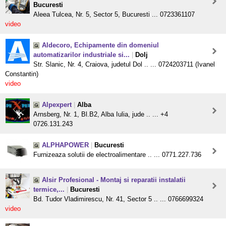
Bucuresti
Aleea Tulcea, Nr. 5, Sector 5, Bucuresti ... 0723361107
video
Aldecoro, Echipamente din domeniul
automatizarilor industriale si...
|
Dolj
Str. Slanic, Nr. 4, Craiova, judetul Dol .. ... 0724203711 (Ivanel
Constantin)
video
Alpexpert
|
Alba
Arnsberg, Nr. 1, Bl.B2, Alba Iulia, jude .. ... +4
0726.131.243
ALPHAPOWER
|
Bucuresti
Furnizeaza solutii de electroalimentare .. ... 0771.227.736
Alsir Profesional - Montaj si reparatii instalatii
termice,...
|
Bucuresti
Bd. Tudor Vladimirescu, Nr. 41, Sector 5 .. ... 0766699324
video