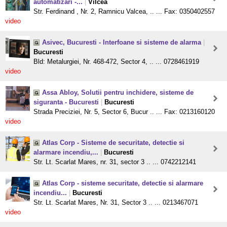
automatizari -...
|
Vilcea
Str. Ferdinand , Nr. 2, Ramnicu Valcea, .. ... Fax: 0350402557
video
Asivec, Bucuresti - Interfoane si sisteme de alarma
|
Bucuresti
Bld: Metalurgiei, Nr. 468-472, Sector 4, .. ... 0728461919
video
Assa Abloy, Solutii pentru inchidere, sisteme de
siguranta - Bucuresti
|
Bucuresti
Strada Preciziei, Nr. 5, Sector 6, Bucur .. ... Fax: 0213160120
video
Atlas Corp - Sisteme de securitate, detectie si
alarmare incendiu,...
|
Bucuresti
Str. Lt. Scarlat Mares, nr. 31, sector 3 .. ... 0742212141
Atlas Corp - sisteme securitate, detectie si alarmare
incendiu...
|
Bucuresti
Str. Lt. Scarlat Mares, Nr. 31, Sector 3 .. ... 0213467071
video