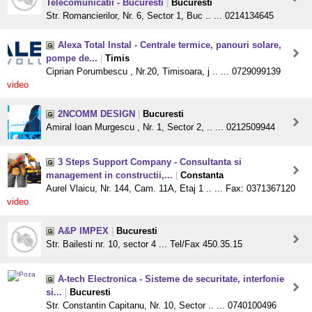
Telecomunicatii - Bucuresti
|
Bucuresti
Str. Romancierilor, Nr. 6, Sector 1, Buc .. ... 0214134645
Alexa Total Instal - Centrale termice, panouri solare,
pompe de...
|
Timis
Ciprian Porumbescu , Nr.20, Timisoara, j .. ... 0729099139
video
2NCOMM DESIGN
|
Bucuresti
Amiral Ioan Murgescu , Nr. 1, Sector 2, .. ... 0212509944
3 Steps Support Company - Consultanta si
management in constructii,...
|
Constanta
Aurel Vlaicu, Nr. 144, Cam. 11A, Etaj 1 .. ... Fax: 0371367120
video
A&P IMPEX
|
Bucuresti
Str. Bailesti nr. 10, sector 4 ... Tel/Fax 450.35.15
A-tech Electronica - Sisteme de securitate, interfonie
si...
|
Bucuresti
Str. Constantin Capitanu, Nr. 10, Sector .. ... 0740100496