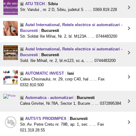
ATU TECH
|
Sibiu
Str. Varului , nr. 2 D, Sibiu, judetul S .. ... 0369.819.228
Autel International, Retele electrice si automatizari -
Bucuresti
|
Bucuresti
Str. Soldat Ilie Mihai, Nr. 2, bl. M123A .. ... 0744483200
Autel International, Retele electrice si automatizari -
Bucuresti
|
Bucuresti
Sold. Ilie Mihail, nr. 2, bl.m123, sc.a, .. ... 0744483200
AUTOMATIC INVEST
|
Iasi
Calea Chisinaului, nr. 29, corp C40, hal .. ... Fax
0332.810.500
Automatica - automatizari
|
Bucuresti
Calea Grivitei, Nr.78A, Sector 1, Bucure .. ... 0372895384
AUTSYS PRODIMPEX
|
Bucuresti
Str. Av. Petre Cretu nr. 79B, ap. 1, sec .. ... Fax
021.319.28.55