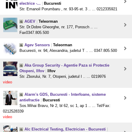
electrice -...
|
Bucuresti
Str. Emanoil Porumbaru , nr. 93-95 et. 3 .. ... 0212335921
AGEV
|
Teleorman
Str. Dr.Dobre Gheorghe, nr. 177, Porosch .. ...
Fax0347.805.500
Agev Sensors
|
Teleorman
Bucuresti, nr. 94, Alexandria, judetul T .. ... 0347.805.500
Aka Group Security - Agentie Paza si Protectie
Otopeni, Ilfov
|
Ilfov
Str. Zborului, Nr. 7, Otopeni, judetul I .. ... 0219976
video
Alarm's GDS, Bucuresti - Interfoane, sisteme
antiefractie
|
Bucuresti
Sos.Mihai Bravu, Nr 2, bl 62, sc 1, ap 1 .. ... Tel/Fax:
0212528339
video
Alc Electrical Testing, Electrician - Bucuresti
|