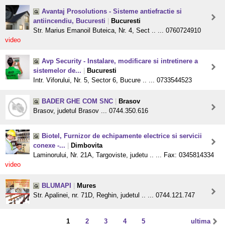
Avantaj Prosolutions - Sisteme antiefractie si
antiincendiu, Bucuresti
|
Bucuresti
Str. Marius Emanoil Buteica, Nr. 4, Sect .. ... 0760724910
video
Avp Security - Instalare, modificare si intretinere a
sistemelor de...
|
Bucuresti
Intr. Viforului, Nr. 5, Sector 6, Bucure .. ... 0733544523
BADER GHE COM SNC
|
Brasov
Brasov, judetul Brasov ... 0744.350.616
Biotel, Furnizor de echipamente electrice si servicii
conexe -...
|
Dimbovita
Laminorului, Nr. 21A, Targoviste, judetu .. ... Fax: 0345814334
video
BLUMAPI
|
Mures
Str. Apalinei, nr. 71D, Reghin, judetul .. ... 0744.121.747
1
2
3
4
5
ultima