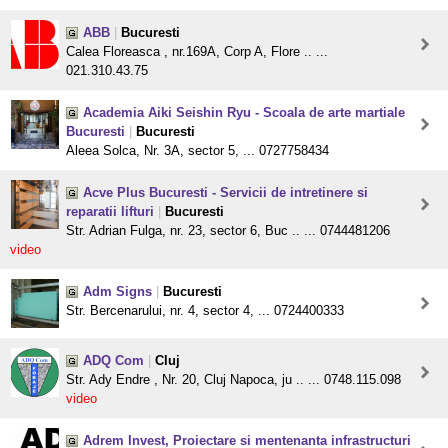
ABB
|
Bucuresti
Calea Floreasca , nr.169A, Corp A, Flore .. ...
021.310.43.75
Academia Aiki Seishin Ryu - Scoala de arte martiale
Bucuresti
|
Bucuresti
Aleea Solca, Nr. 3A, sector 5, ... 0727758434
Acve Plus Bucuresti - Servicii de intretinere si
reparatii lifturi
|
Bucuresti
Str. Adrian Fulga, nr. 23, sector 6, Buc .. ... 0744481206
video
Adm Signs
|
Bucuresti
Str. Bercenarului, nr. 4, sector 4, ... 0724400333
ADQ Com
|
Cluj
Str. Ady Endre , Nr. 20, Cluj Napoca, ju .. ... 0748.115.098
video
Adrem Invest, Proiectare si mentenanta infrastructuri