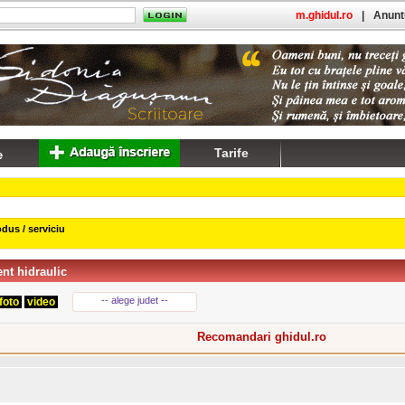
m.ghidul.ro
|
Anuntu
Tarife
dus / serviciu
nt hidraulic
-- alege judet --
foto
video
Recomandari ghidul.ro