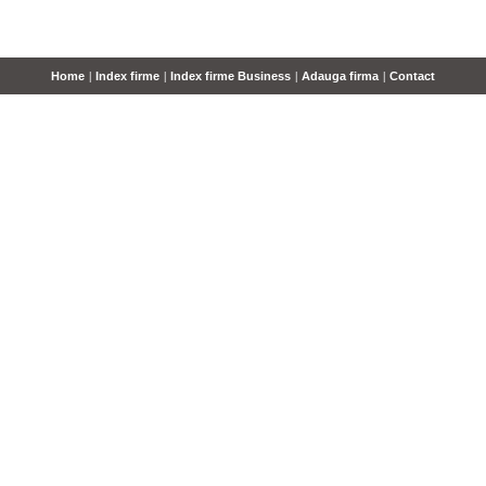
Home
|
Index firme
|
Index firme Business
|
Adauga firma
|
Contact