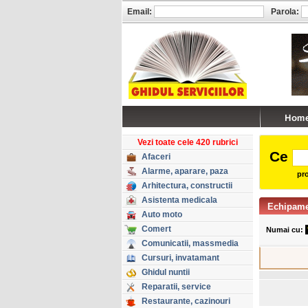
Email:
Parola:
Vezi toate cele 420 rubrici
Ce
Afaceri
Alarme, aparare, paza
pro
Arhitectura, constructii
Asistenta medicala
Echipame
Auto moto
Comert
Numai cu:
Comunicatii, massmedia
Cursuri, invatamant
Ghidul nuntii
Reparatii, service
Restaurante, cazinouri