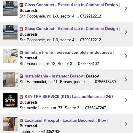
Glass Construct - Expertul tau in Confort si Design
|
Bucuresti
Str. Pogoanele, nr. 1-3, sector 4 ... 0729212212
Glass Construct - Expertul tau in Confort si Design
|
Bucuresti
Str. Pogoanele, nr. 1-3, sector 4 ... 0729212212
Infiintare Firme - Servicii complete in Bucuresti
|
Bucuresti
Str. Foisorului, nr. 13, Sector 3 ... 0772288102
InstaloMania - Instalator Brasov
|
Brasov
Str. Harmanului, nr. 11, Brasov, judetul .. ... 0756618439
KEY-TEH SERVICII (KTS) Lacatus Bucuresti 24/7
|
Bucuresti
Str. Vasile Lucaciu nr. 77, Sector 3 ... 0766247247
Lacatusul Priceput - Lacatus Bucuresti, Ilfov
|
Bucuresti
sector 3 ... 0310052195