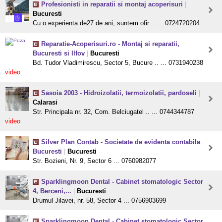
Profesionisti in reparatii si montaj acoperisuri
|
Bucuresti
Cu o experienta de27 de ani, suntem ofir .. ... 0724720204
Reparatie-Acoperisuri.ro - Montaj si reparatii,
Bucuresti si Ilfov
|
Bucuresti
Bd. Tudor Vladimirescu, Sector 5, Bucure .. ... 0731940238
video
Sasoia 2003 - Hidroizolatii, termoizolatii, pardoseli
|
Calarasi
Str. Principala nr. 32, Com. Belciugatel .. ... 0744344787
video
Silver Plan Contab - Societate de evidenta contabila
Bucuresti
|
Bucuresti
Str. Bozieni, Nr. 9, Sector 6 ... 0760982077
Sparklingmoon Dental - Cabinet stomatologic Sector
4, Berceni,...
|
Bucuresti
Drumul Jilavei, nr. 58, Sector 4 ... 0756903699
Sparklingmoon Dental - Cabinet stomatologic Sector