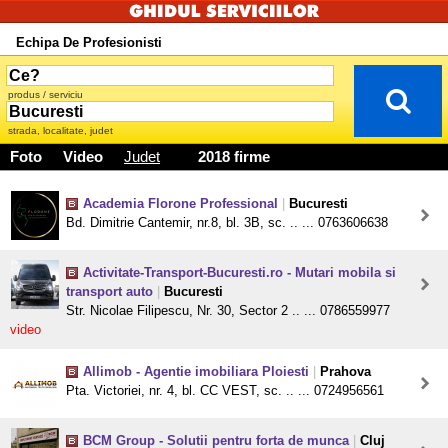
Echipa De Profesionisti
produs / serviciu
strada, localitate, judet
Foto
Video
Judet
2018 firme
Academia Florone Professional
|
Bucuresti
Bd. Dimitrie Cantemir, nr.8, bl. 3B, sc. .. ... 0763606638
Activitate-Transport-Bucuresti.ro - Mutari mobila si
transport auto
|
Bucuresti
Str. Nicolae Filipescu, Nr. 30, Sector 2 .. ... 0786559977
video
Allimob - Agentie imobiliara Ploiesti
|
Prahova
Pta. Victoriei, nr. 4, bl. CC VEST, sc. .. ... 0724956561
BCM Group - Solutii pentru forta de munca
|
Cluj