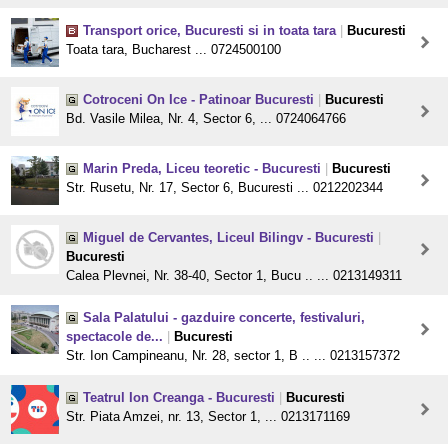
Transport orice, Bucuresti si in toata tara
|
Bucuresti
Toata tara, Bucharest ... 0724500100
Cotroceni On Ice - Patinoar Bucuresti
|
Bucuresti
Bd. Vasile Milea, Nr. 4, Sector 6, ... 0724064766
Marin Preda, Liceu teoretic - Bucuresti
|
Bucuresti
Str. Rusetu, Nr. 17, Sector 6, Bucuresti ... 0212202344
Miguel de Cervantes, Liceul Bilingv - Bucuresti
|
Bucuresti
Calea Plevnei, Nr. 38-40, Sector 1, Bucu .. ... 0213149311
Sala Palatului - gazduire concerte, festivaluri,
spectacole de...
|
Bucuresti
Str. Ion Campineanu, Nr. 28, sector 1, B .. ... 0213157372
Teatrul Ion Creanga - Bucuresti
|
Bucuresti
Str. Piata Amzei, nr. 13, Sector 1, ... 0213171169