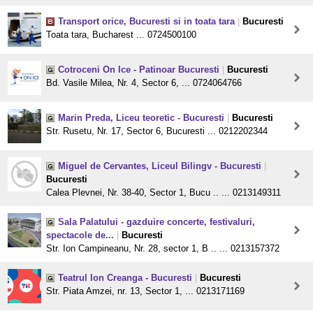
Transport orice, Bucuresti si in toata tara
|
Bucuresti
Toata tara, Bucharest ... 0724500100
Cotroceni On Ice - Patinoar Bucuresti
|
Bucuresti
Bd. Vasile Milea, Nr. 4, Sector 6, ... 0724064766
Marin Preda, Liceu teoretic - Bucuresti
|
Bucuresti
Str. Rusetu, Nr. 17, Sector 6, Bucuresti ... 0212202344
Miguel de Cervantes, Liceul Bilingv - Bucuresti
|
Bucuresti
Calea Plevnei, Nr. 38-40, Sector 1, Bucu .. ... 0213149311
Sala Palatului - gazduire concerte, festivaluri,
spectacole de...
|
Bucuresti
Str. Ion Campineanu, Nr. 28, sector 1, B .. ... 0213157372
Teatrul Ion Creanga - Bucuresti
|
Bucuresti
Str. Piata Amzei, nr. 13, Sector 1, ... 0213171169