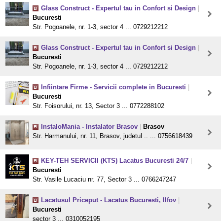
Glass Construct - Expertul tau in Confort si Design
|
Bucuresti
Str. Pogoanele, nr. 1-3, sector 4 ... 0729212212
Glass Construct - Expertul tau in Confort si Design
|
Bucuresti
Str. Pogoanele, nr. 1-3, sector 4 ... 0729212212
Infiintare Firme - Servicii complete in Bucuresti
|
Bucuresti
Str. Foisorului, nr. 13, Sector 3 ... 0772288102
InstaloMania - Instalator Brasov
|
Brasov
Str. Harmanului, nr. 11, Brasov, judetul .. ... 0756618439
KEY-TEH SERVICII (KTS) Lacatus Bucuresti 24/7
|
Bucuresti
Str. Vasile Lucaciu nr. 77, Sector 3 ... 0766247247
Lacatusul Priceput - Lacatus Bucuresti, Ilfov
|
Bucuresti
sector 3 ... 0310052195