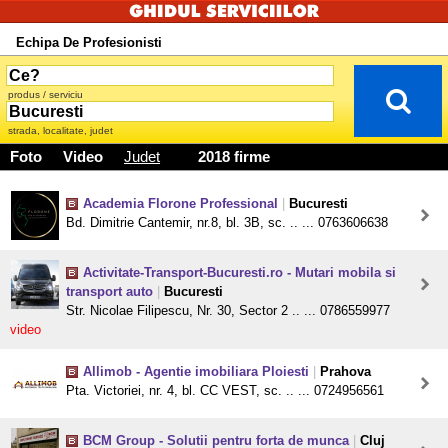
Echipa De Profesionisti
produs / serviciu
strada, localitate, judet
Foto
Video
Judet
2018 firme
Academia Florone Professional
|
Bucuresti
Bd. Dimitrie Cantemir, nr.8, bl. 3B, sc. .. ... 0763606638
Activitate-Transport-Bucuresti.ro - Mutari mobila si
transport auto
|
Bucuresti
Str. Nicolae Filipescu, Nr. 30, Sector 2 .. ... 0786559977
video
Allimob - Agentie imobiliara Ploiesti
|
Prahova
Pta. Victoriei, nr. 4, bl. CC VEST, sc. .. ... 0724956561
BCM Group - Solutii pentru forta de munca
|
Cluj