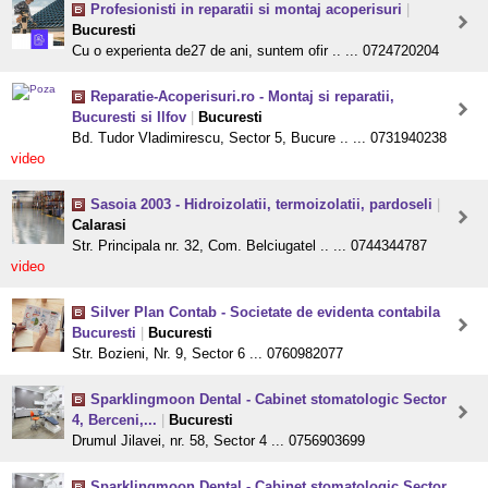
Profesionisti in reparatii si montaj acoperisuri
|
Bucuresti
Cu o experienta de27 de ani, suntem ofir .. ... 0724720204
Reparatie-Acoperisuri.ro - Montaj si reparatii,
Bucuresti si Ilfov
|
Bucuresti
Bd. Tudor Vladimirescu, Sector 5, Bucure .. ... 0731940238
video
Sasoia 2003 - Hidroizolatii, termoizolatii, pardoseli
|
Calarasi
Str. Principala nr. 32, Com. Belciugatel .. ... 0744344787
video
Silver Plan Contab - Societate de evidenta contabila
Bucuresti
|
Bucuresti
Str. Bozieni, Nr. 9, Sector 6 ... 0760982077
Sparklingmoon Dental - Cabinet stomatologic Sector
4, Berceni,...
|
Bucuresti
Drumul Jilavei, nr. 58, Sector 4 ... 0756903699
Sparklingmoon Dental - Cabinet stomatologic Sector