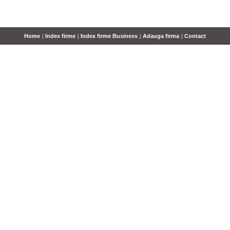
Home
|
Index firme
|
Index firme Business
|
Adauga firma
|
Contact