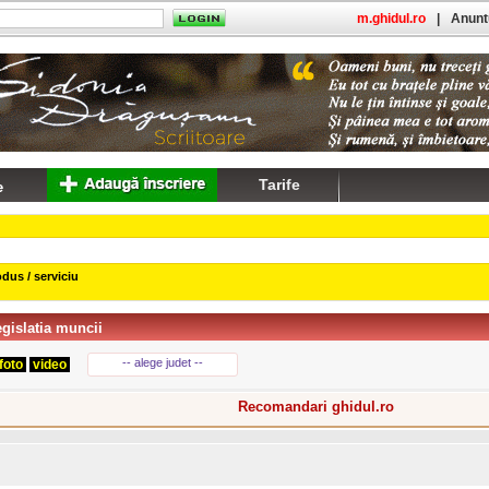
m.ghidul.ro
|
Anuntu
Tarife
dus / serviciu
egislatia muncii
-- alege judet --
foto
video
Recomandari ghidul.ro