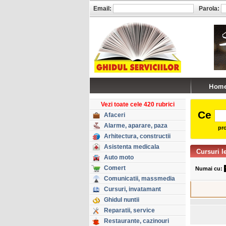
Email:
Parola:
Vezi toate cele 420 rubrici
Ce
Afaceri
Alarme, aparare, paza
pro
Arhitectura, constructii
Asistenta medicala
Cursuri l
Auto moto
Comert
Numai cu:
Comunicatii, massmedia
Cursuri, invatamant
Ghidul nuntii
Reparatii, service
Restaurante, cazinouri