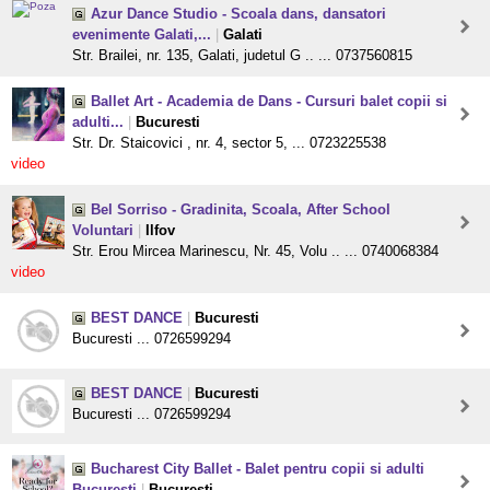
Azur Dance Studio - Scoala dans, dansatori
evenimente Galati,...
|
Galati
Str. Brailei, nr. 135, Galati, judetul G .. ... 0737560815
Ballet Art - Academia de Dans - Cursuri balet copii si
adulti...
|
Bucuresti
Str. Dr. Staicovici , nr. 4, sector 5, ... 0723225538
video
Bel Sorriso - Gradinita, Scoala, After School
Voluntari
|
Ilfov
Str. Erou Mircea Marinescu, Nr. 45, Volu .. ... 0740068384
video
BEST DANCE
|
Bucuresti
Bucuresti ... 0726599294
BEST DANCE
|
Bucuresti
Bucuresti ... 0726599294
Bucharest City Ballet - Balet pentru copii si adulti
Bucuresti
|
Bucuresti