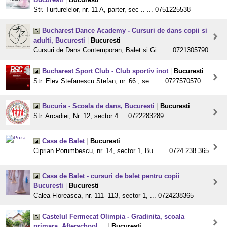
Str. Turturelelor, nr. 11 A, parter, sec .. ... 0751225538
Bucharest Dance Academy - Cursuri de dans copii si
adulti, Bucuresti
|
Bucuresti
Cursuri de Dans Contemporan, Balet si Gi .. ... 0721305790
Bucharest Sport Club - Club sportiv inot
|
Bucuresti
Str. Elev Stefanescu Stefan, nr. 66 , se .. ... 0727570570
Bucuria - Scoala de dans, Bucuresti
|
Bucuresti
Str. Arcadiei, Nr. 12, sector 4 ... 0722283289
Casa de Balet
|
Bucuresti
Ciprian Porumbescu, nr. 14, sector 1, Bu .. ... 0724.238.365
Casa de Balet - cursuri de balet pentru copii
Bucuresti
|
Bucuresti
Calea Floreasca, nr. 111- 113, sector 1, ... 0724238365
Castelul Fermecat Olimpia - Gradinita, scoala
primara, Afterschool,...
|
Bucuresti