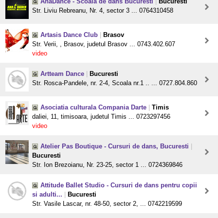
AnaDance - Scoala de dans Bucuresti
|
Bucuresti
Str. Liviu Rebreanu, Nr. 4, sector 3 ... 0764310458
Artasis Dance Club
|
Brasov
Str. Verii, , Brasov, judetul Brasov ... 0743.402.607
video
Artteam Dance
|
Bucuresti
Str. Rosca-Pandele, nr. 2-4, Scoala nr.1 .. ... 0727.804.860
Asociatia culturala Compania Darte
|
Timis
daliei, 11, timisoara, judetul Timis ... 0723297456
video
Atelier Pas Boutique - Cursuri de dans, Bucuresti
|
Bucuresti
Str. Ion Brezoianu, Nr. 23-25, sector 1 ... 0724369846
Attitude Ballet Studio - Cursuri de dans pentru copii
si adulti...
|
Bucuresti
Str. Vasile Lascar, nr. 48-50, sector 2, ... 0742219599