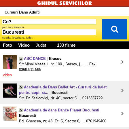
Cursuri Dans Adulti
produs / serviciu
strada, localitate, judet
Foto
Video
Judet
133 firme
ABC DANCE
|
Brasov
Str.Mihai Viteazul, nr. 100 , Brasov, j .. ... Fax
0368.811.595
video
Academia de Dans Ballet Art - Cursuri de balet
pentru copii si...
|
Bucuresti
Str. Dr. Staicovici, Nr. 4C, sector 5 ... 0213357729
Academia de dans Dance Planet Bucuresti
|
Bucuresti
Bd. Ghencea, nr. 43, Et. 5, Sector 6, ... 0761949460