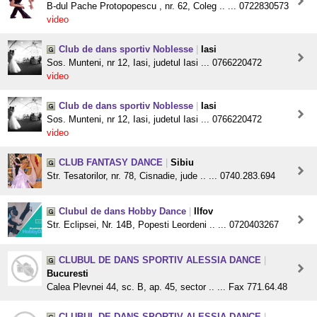
B-dul Pache Protopopescu , nr. 62, Coleg .. ... 0722830573
video
Club de dans sportiv Noblesse
|
Iasi
Sos. Munteni, nr 12, Iasi, judetul Iasi ... 0766220472
video
Club de dans sportiv Noblesse
|
Iasi
Sos. Munteni, nr 12, Iasi, judetul Iasi ... 0766220472
video
CLUB FANTASY DANCE
|
Sibiu
Str. Tesatorilor, nr. 78, Cisnadie, jude .. ... 0740.283.694
Clubul de dans Hobby Dance
|
Ilfov
Str. Eclipsei, Nr. 14B, Popesti Leordeni .. ... 0720403267
CLUBUL DE DANS SPORTIV ALESSIA DANCE
|
Bucuresti
Calea Plevnei 44, sc. B, ap. 45, sector .. ... Fax 771.64.48
CLUBUL DE DANS SPORTIV ALESSIA DANCE
|