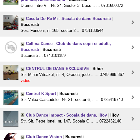
Drumul intre Vii, Nr. 24, Sector 3, Bucu .. ... 0731680372
Casuta Do Re Mi - Scoala de dans Bucuresti
|
Bucuresti
Sos. Fundeni, nr 165, sector 2 ... 0731183544
Cellina Dance - Club de dans copii si adulti,
Bucuresti
|
Bucuresti
Bucuresti ... 0743101189
CENTRUL DE DANS EXCLUSIVE
|
Bihor
Str. Mihai Viteazul, nr. 4, Oradea, jude .. ... 0749.989.867
video
Centrul K Sport
|
Bucuresti
Str. Valea Cascadelor, Nr. 21, sector 6, .. ... 0725419740
Club Dance Impact - Scoala de dans, Ilfov
|
Ilfov
Str. Slt. Petre Ionel, nr. 147, Scoala G .. ... 0722432140
Club Dance Vision
|
Bucuresti