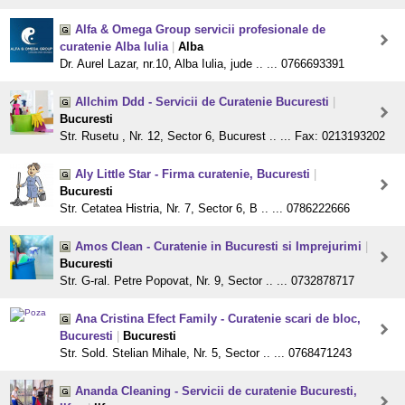
Alfa & Omega Group servicii profesionale de
curatenie Alba Iulia
|
Alba
Dr. Aurel Lazar, nr.10, Alba Iulia, jude .. ... 0766693391
Allchim Ddd - Servicii de Curatenie Bucuresti
|
Bucuresti
Str. Rusetu , Nr. 12, Sector 6, Bucurest .. ... Fax: 0213193202
Aly Little Star - Firma curatenie, Bucuresti
|
Bucuresti
Str. Cetatea Histria, Nr. 7, Sector 6, B .. ... 0786222666
Amos Clean - Curatenie in Bucuresti si Imprejurimi
|
Bucuresti
Str. G-ral. Petre Popovat, Nr. 9, Sector .. ... 0732878717
Ana Cristina Efect Family - Curatenie scari de bloc,
Bucuresti
|
Bucuresti
Str. Sold. Stelian Mihale, Nr. 5, Sector .. ... 0768471243
Ananda Cleaning - Servicii de curatenie Bucuresti,