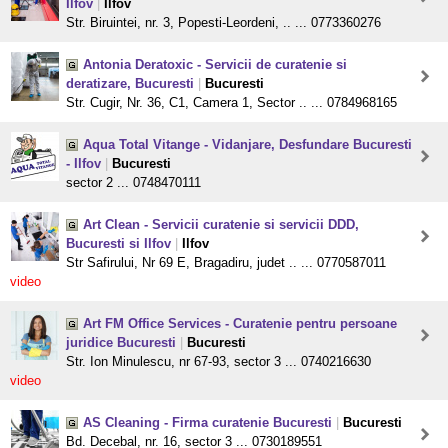
Ilfov
|
Ilfov
Str. Biruintei, nr. 3, Popesti-Leordeni, .. ... 0773360276
Antonia Deratoxic - Servicii de curatenie si
deratizare, Bucuresti
|
Bucuresti
Str. Cugir, Nr. 36, C1, Camera 1, Sector .. ... 0784968165
Aqua Total Vitange - Vidanjare, Desfundare Bucuresti
- Ilfov
|
Bucuresti
sector 2 ... 0748470111
Art Clean - Servicii curatenie si servicii DDD,
Bucuresti si Ilfov
|
Ilfov
Str Safirului, Nr 69 E, Bragadiru, judet .. ... 0770587011
video
Art FM Office Services - Curatenie pentru persoane
juridice Bucuresti
|
Bucuresti
Str. Ion Minulescu, nr 67-93, sector 3 ... 0740216630
video
AS Cleaning - Firma curatenie Bucuresti
|
Bucuresti
Bd. Decebal, nr. 16, sector 3 ... 0730189551