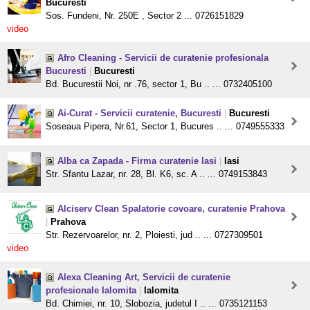
Bucuresti
Sos. Fundeni, Nr. 250E , Sector 2 ... 0726151829
video
Afro Cleaning - Servicii de curatenie profesionala
Bucuresti
|
Bucuresti
Bd. Bucurestii Noi, nr .76, sector 1, Bu .. ... 0732405100
Ai-Curat - Servicii curatenie, Bucuresti
|
Bucuresti
Soseaua Pipera, Nr.61, Sector 1, Bucures .. ... 0749555333
Alba ca Zapada - Firma curatenie Iasi
|
Iasi
Str. Sfantu Lazar, nr. 28, Bl. K6, sc. A .. ... 0749153843
Alciserv Clean Spalatorie covoare, curatenie Prahova
|
Prahova
Str. Rezervoarelor, nr. 2, Ploiesti, jud .. ... 0727309501
video
Alexa Cleaning Art, Servicii de curatenie
profesionale Ialomita
|
Ialomita
Bd. Chimiei, nr. 10, Slobozia, judetul I .. ... 0735121153