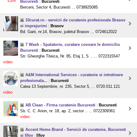
Bucuresti
|
Bucuresti
Berceni, Sector 4, Bucuresti ... 0738925085
10curat.ro - servicii de curatenie profesionale Brasov
si imprejurimi
|
Brasov
Bd. Garii, nr.14, Brasov, judetul Brasov ... 0724612022
7 Wash - Spalatorie, curatare covoare le domiciliu
Bucuresti
|
Bucuresti
Str. Gheorghe Titeica, Nr. 85, Etaj 1, S .. ... 0722315547
video
A&M International Services - curatenie si intretinere
profesionala...
|
Bucuresti
Calea 13 Septembrie, nr. 235, Sector 5, ... 0720.011.121
video
AB Clean - Firma curatenie Bucuresti
|
Bucuresti
Str. C. C. Arion, nr. 18, ap. 2, sector .. ... 0722309361
video
Accent Home Brand - Servicii de curatenie, Bucuresti
si Ilfov
|
Ilfov