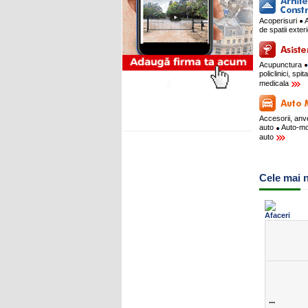
Acoperisuri
A
de spatii exte
Acupunctura
policlinici, spit
medicala
Accesorii, an
auto
Auto-m
auto
Cele mai n
...