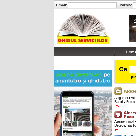
Email:
Parola:
Ce
pro
Asigurari
Audi
Banci
Burse 
Alarme imobil
Detectivi parti