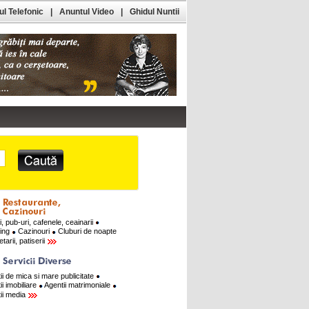
l Telefonic
|
Anuntul Video
|
Ghidul Nuntii
i, pub-uri, cafenele, ceainarii
ring
Cazinouri
Cluburi de noapte
tarii, patiserii
ii de mica si mare publicitate
ii imobiliare
Agentii matrimoniale
ii media