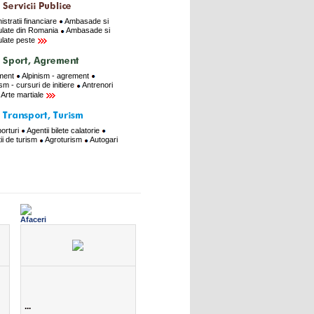
istratii financiare
Ambasade si
late din Romania
Ambasade si
late peste
ment
Alpinism - agrement
ism - cursuri de initiere
Antrenori
Arte martiale
orturi
Agentii bilete calatorie
ii de turism
Agroturism
Autogari
...