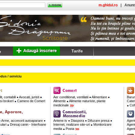
m.ghidul.ro
|
Anuntu
Tarife
dus / serviciu
t, contabili
Avocati, juristi
Aer conditionat, ventilatii
Alimentare
Barur
si brokeri
Camere de Comert
Alimente
Alimente naturiste, plante
Cate
medicinale
Cofe
Arme, accesorii autoaparare
Antene tv
Diaspora
Difuzare presa
Agent
culari
Dresaj canin - Interfoane
Internet, realizare site-uri
Monitorizare
Agent
media
Posta
Agent