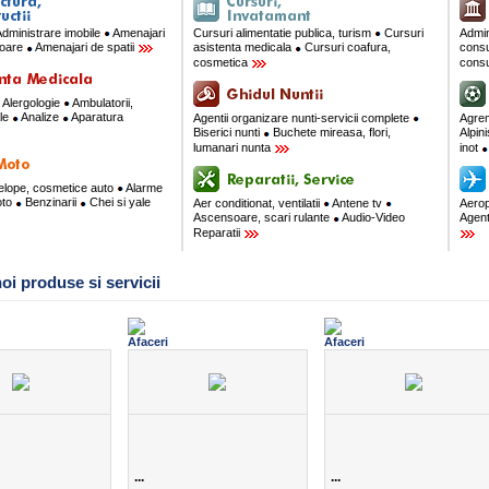
dministrare imobile
Amenajari
Cursuri alimentatie publica, turism
Cursuri
Admin
rioare
Amenajari de spatii
asistenta medicala
Cursuri coafura,
consu
cosmetica
consu
Alergologie
Ambulatorii,
ale
Analize
Aparatura
Agentii organizare nunti-servicii complete
Agre
Biserici nunti
Buchete mireasa, flori,
Alpin
lumanari nunta
inot
velope, cosmetice auto
Alarme
oto
Benzinarii
Chei si yale
Aer conditionat, ventilatii
Antene tv
Aerop
Ascensoare, scari rulante
Audio-Video
Agent
Reparatii
oi produse si servicii
...
...