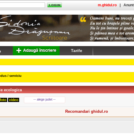
m.ghidul.ro
|
Anuntu
Tarife
dus / serviciu
ie ecologica
-- alege judet --
foto
video
Recomandari ghidul.ro