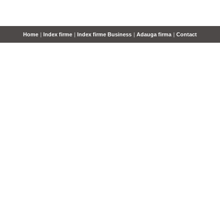
Home
|
Index firme
|
Index firme Business
|
Adauga firma
|
Contact