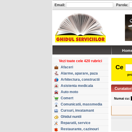
Email:
Parola:
Vezi toate cele 420 rubrici
Ce
Afaceri
Alarme, aparare, paza
pro
Arhitectura, constructii
Asistenta medicala
Curatator
Auto moto
Comert
Numai cu:
Comunicatii, massmedia
Cursuri, invatamant
Ghidul nuntii
Reparatii, service
Restaurante, cazinouri