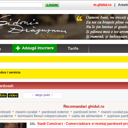
m.ghidul.ro
|
Anuntu
Tarife
dus / serviciu
ardoseli
-- alege judet --
foto
video
Recomandari ghidul.ro
•
•
•
•
ardoseli
masini curatat
pardoseli exterior
pardoseli lemn
masini curatat pa
•
•
•
uratenie
bormasini flexuri rotopercutoare
cablu de alimentare
aspirare pard
Stadt Construct - Comercializare si montaj pardoseli prof
101.