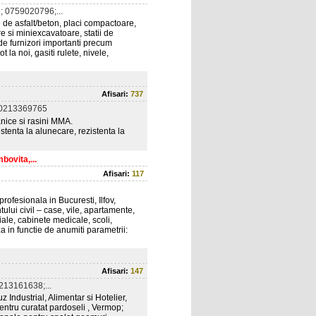
 0759020796;...
e de asfalt/beton, placi compactoare,
e si miniexcavatoare, statii de
de furnizori importanti precum
la noi, gasiti rulete, nivele,
Afisari:
737
 0213369765
anice si rasini MMA.
stenta la alunecare, rezistenta la
bovita,...
Afisari:
117
rofesionala in Bucuresti, Ilfov,
ui civil – case, vile, apartamente,
iale, cabinete medicale, scoli,
za in functie de anumiti parametrii:
Afisari:
147
213161638;...
z Industrial, Alimentar si Hotelier,
entru curatat pardoseli , Vermop;