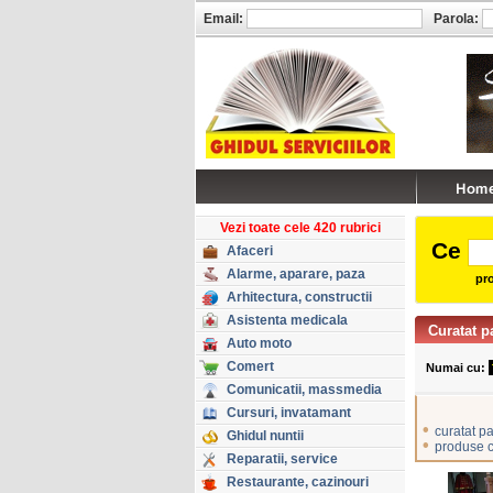
Email:
Parola:
Vezi toate cele 420 rubrici
Ce
Afaceri
Alarme, aparare, paza
pro
Arhitectura, constructii
Asistenta medicala
Curatat p
Auto moto
Comert
Numai cu:
Comunicatii, massmedia
Cursuri, invatamant
•
curatat p
Ghidul nuntii
•
produse c
Reparatii, service
Restaurante, cazinouri