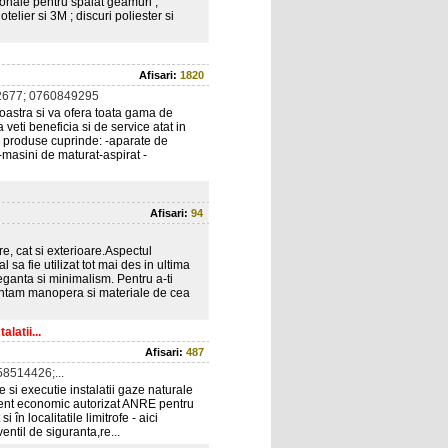
ionale pentru spalat geamuri ,
lier si 3M ; discuri poliester si
Afisari:
1820
677; 0760849295
stra si va ofera toata gama de
ti beneficia si de service atat in
de produse cuprinde: -aparate de
-masini de maturat-aspirat -
Afisari:
94
re, cat si exterioare.Aspectul
 sa fie utilizat tot mai des in ultima
leganta si minimalism. Pentru a-ti
arantam manopera si materiale de cea
latii...
Afisari:
487
8514426;...
e si executie instalatii gaze naturale
 Agent economic autorizat ANRE pentru
 în localitatile limitrofe - aici
entil de siguranta,re...