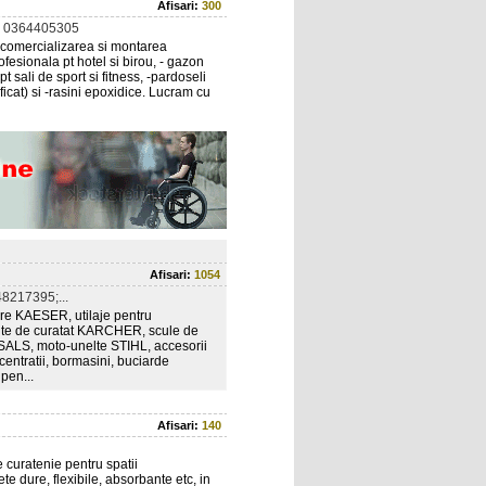
Afisari:
300
 0364405305
n comercializarea si montarea
esionala pt hotel si birou, - gazon
pt sali de sport si fitness, -pardoseli
ificat) si -rasini epoxidice. Lucram cu
Afisari:
1054
8217395;...
re KAESER, utilaje pentru
e de curatat KARCHER, scule de
LS, moto-unelte STIHL, accesorii
centratii, bormasini, buciarde
pen...
Afisari:
140
 curatenie pentru spatii
te dure, flexibile, absorbante etc, in