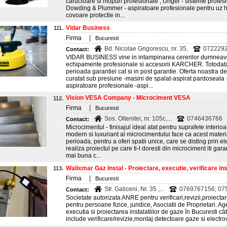
carucioare si mopuri profesionale , Unger - sisteme profes
Dowding & Plummer - aspiratoare profesionale pentru uz hote
covoare protectie in...
Vidar Business
111.
|
Firma
Bucuresti
Bd. Nicolae Grigorescu, nr. 35,
0722292
Contact:
VIDAR BUSINESS vine in intampinarea cererilor dumneavoa
echipamente profesionale si accesorii KARCHER. Totodata ve
perioada garantiei cat si in post garantie. Oferta noastra 
curatat sub presiune -masini de spalat-aspirat pardoseala 
aspiratoare profesionale -aspi...
Vision VESA Company - Microciment VESA
112.
|
Firma
Bucuresti
Sos. Oltenitei, nr. 105c,...
0746436766
Contact:
Microcimentul - finisajul ideal atat pentru suprafete interioa
modern si luxuriant al microcimentului face ca acest material
perioada, pentru a oferi spatii unice, care se disting prin e
realiza proiectul pe care ti-l doresti din microciment iti g
mai buna c...
Walixmar Gaz Instal - Proiectare, executie, verificare insta
113.
|
Firma
Bucuresti
Str. Galiceni, Nr. 35 ,...
0769767156; 075
Contact:
Societate autorizata ANRE pentru verificari,revizii,proiectar
pentru persoane fizice, juridice, Asociatii de Proprietari.
executia si proiectarea instalatiilor de gaze în Bucuresti cât si
include verificare/revizie,montaj detectoare gaze si electrov