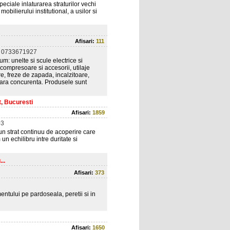
eciale inlaturarea straturilor vechi
bilierului institutional, a usilor si
Afisari:
111
 0733671927
: unelte si scule electrice si
, compresoare si accesorii, utilaje
e, freze de zapada, incalzitoare,
i fara concurenta. Produsele sunt
t, Bucuresti
Afisari:
1859
03
 un strat continuu de acoperire care
n echilibru intre duritate si
..
Afisari:
373
ntului pe pardoseala, peretii si in
Afisari:
1650