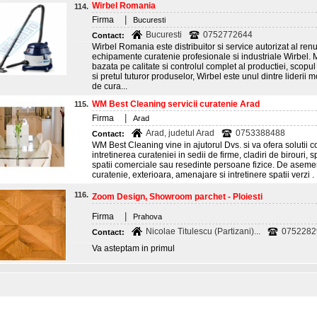
Wirbel Romania
114.
|
Firma
Bucuresti
Bucuresti
0752772644
Contact:
Wirbel Romania este distribuitor si service autorizat al ren
echipamente curatenie profesionale si industriale Wirbel. Mu
bazata pe calitate si controlul complet al productiei, scopul fi
si pretul tuturor produselor, Wirbel este unul dintre lideri
de cura...
WM Best Cleaning servicii curatenie Arad
115.
|
Firma
Arad
Arad, judetul Arad
0753388488
Contact:
WM Best Cleaning vine in ajutorul Dvs. si va ofera solutii c
intretinerea curateniei in sedii de firme, cladiri de birouri, s
spatii comerciale sau resedinte persoane fizice. De asemen
curatenie, exterioara, amenajare si intretinere spatii verzi .
116.
Zoom Design, Showroom parchet - Ploiesti
|
Firma
Prahova
Nicolae Titulescu (Partizani)...
0752282
Contact:
Va asteptam in primul