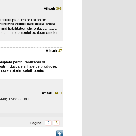
Afisari:
306
umitului producator italian de
ltumita culturii industriale solide,
ind fiabilitatea, eficienta, calitatea
i mondiali in domeniul echipamentelor
Afisari:
87
omplete pentru realizarea si
patii industiale si hale de productie,
ea va oferim solutii pentru
Afisari:
1479
990; 0749551391
2
3
Pagina: