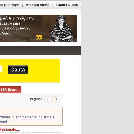
l Telefonic
|
Anuntul Video
|
Ghidul Nuntii
116 firme
2
3
Pagina:
•
rdoseli
echipamente industriale
oseli
esionale,...