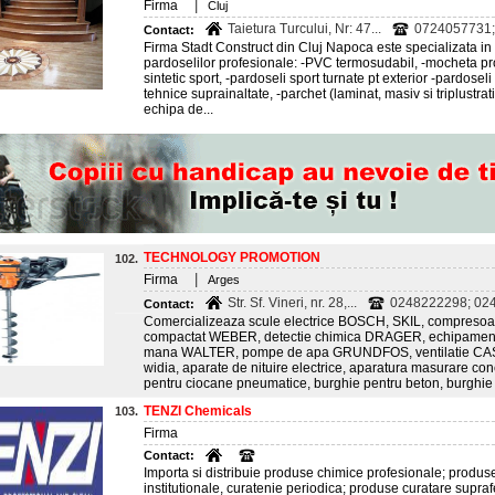
|
Firma
Cluj
Taietura Turcului, Nr: 47...
0724057731;
Contact:
Firma Stadt Construct din Cluj Napoca este specializata i
pardoselilor profesionale: -PVC termosudabil, -mocheta prof
sintetic sport, -pardoseli sport turnate pt exterior -pardoseli 
tehnice suprainaltate, -parchet (laminat, masiv si triplustrat
echipa de...
TECHNOLOGY PROMOTION
102.
|
Firma
Arges
Str. Sf. Vineri, nr. 28,...
0248222298; 024
Contact:
Comercializeaza scule electrice BOSCH, SKIL, compresoa
compactat WEBER, detectie chimica DRAGER, echipament
mana WALTER, pompe de apa GRUNDFOS, ventilatie CASA
widia, aparate de nituire electrice, aparatura masurare con
pentru ciocane pneumatice, burghie pentru beton, burghie 
TENZI Chemicals
103.
Firma
Contact:
Importa si distribuie produse chimice profesionale; produse
institutionale, curatenie periodica; produse curatare suprafe