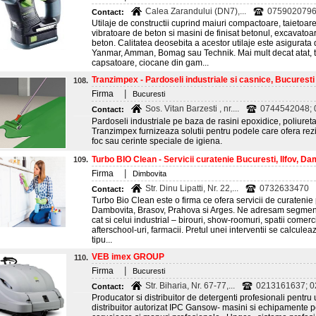
Calea Zarandului (DN7),...
0759020796;
Contact:
Utilaje de constructii cuprind maiuri compactoare, taietoar
vibratoare de beton si masini de finisat betonul, excavatoar
beton. Calitatea deosebita a acestor utilaje este asigurata 
Yanmar, Amman, Bomag sau Technik. Mai mult decat atat, tot 
capsatoare, ciocane din gam...
Tranzimpex - Pardoseli industriale si casnice, Bucuresti
108.
|
Firma
Bucuresti
Sos. Vitan Barzesti , nr....
0744542048;
Contact:
Pardoseli industriale pe baza de rasini epoxidice, poliuret
Tranzimpex furnizeaza solutii pentru podele care ofera rezi
foc sau cerinte speciale de igiena.
Turbo BIO Clean - Servicii curatenie Bucuresti, Ilfov, Dam
109.
|
Firma
Dimbovita
Str. Dinu Lipatti, Nr. 22,...
0732633470
Contact:
Turbo Bio Clean este o firma ce ofera servicii de curatenie p
Dambovita, Brasov, Prahova si Arges. Ne adresam segmentul
cat si celui industrial – birouri, show-roomuri, spatii comerc
afterschool-uri, farmacii. Pretul unei interventii se calculea
tipu...
VEB imex GROUP
110.
|
Firma
Bucuresti
Str. Biharia, Nr. 67-77,...
0213161637; 0
Contact:
Producator si distribuitor de detergenti profesionali pentru u
distribuitor autorizat IPC Gansow- masini si echipamente p