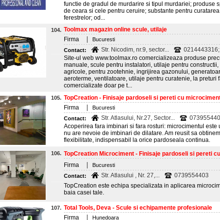
functie de gradul de murdarire si tipul murdariei; produse sp
de ceara si cele pentru ceruire; substante pentru curatarea mo
ferestrelor; od...
Toolmax magazin online scule, utilaje
104.
|
Firma
Bucuresti
Str. Nicodim, nr.9, sector...
0214443316;
Contact:
Site-ul web www.toolmax.ro comercializeaza produse precum
manuale, scule pentru instalatori, utilaje pentru constructii
agricole, pentru zootehnie, ingrijirea gazonului, generatoar
aeroterme, ventilatoare, utilaje pentru curatenie, la pretur
comercializate doar pe t...
TopCreation - Finisaje pardoseli si pereti cu microcimen
105.
|
Firma
Bucuresti
Str. Atlasului, Nr.27, Sector...
07395544
Contact:
Acoperirea fara imbinari si fara rosturi: microcimentul este
nu are nevoie de imbinari de dilatare. Am reusit sa obtinem u
flexibilitate, indispensabil la orice pardoseala continua.
106.
TopCreation Microciment - Finisaje pardoseli si pereti cu.
|
Firma
Bucuresti
Str. Atlasului , Nr. 27,...
0739554403
Contact:
TopCreation este echipa specializata in aplicarea microcime
baia casei tale.
Total Tools, Deva - Scule si echipamente profesionale
107.
|
Firma
Hunedoara