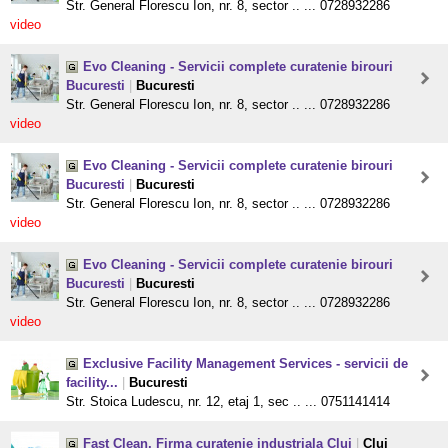
Str. General Florescu Ion, nr. 8, sector .. ... 0728932286
video
Evo Cleaning - Servicii complete curatenie birouri
Bucuresti
|
Bucuresti
Str. General Florescu Ion, nr. 8, sector .. ... 0728932286
video
Evo Cleaning - Servicii complete curatenie birouri
Bucuresti
|
Bucuresti
Str. General Florescu Ion, nr. 8, sector .. ... 0728932286
video
Evo Cleaning - Servicii complete curatenie birouri
Bucuresti
|
Bucuresti
Str. General Florescu Ion, nr. 8, sector .. ... 0728932286
video
Exclusive Facility Management Services - servicii de
facility...
|
Bucuresti
Str. Stoica Ludescu, nr. 12, etaj 1, sec .. ... 0751141414
Fast Clean, Firma curatenie industriala Cluj
|
Cluj