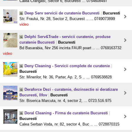
Calea Crangasi, Sector 6, Bucuresti ... 0754608497
Deep Serv servicii de curatenie Bucuresti
|
Bucuresti
Str. Fraului, Nr. 28, Sector 2, Bucurest .. ... 0749073899
video
Delphi Serv&Trade - servicii curatenie, produse
curatenie Bucuresti
|
Bucuresti
Bd Basarabia, Nnr 256 incinta FAUR poart .. ... 0769163732
video
Deny Cleaning - Servicii complete de curatenie
|
Bucuresti
Str. Minerilor, Nr. 36, Parter, Ap. 2, S .. ... 0769538828
Deraforce Dezi - curatenie, dezinsectie si deratizare
Bucuresti, Ilfov
|
Bucuresti
Str. Biserica Marcuta, nr. 4, sector 2, ... 0723.516.975
Doral Cleaning - Firma de curatenie Bucuresti
|
Bucuresti
Calea Serban Voda, nr. 82, sector 4, Buc .. ... 0728870315