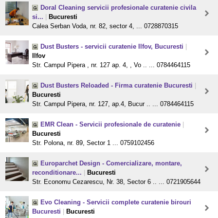
Doral Cleaning servicii profesionale curatenie civila
si...
|
Bucuresti
Calea Serban Voda, nr. 82, sector 4, ... 0728870315
Dust Busters - servicii curatenie Ilfov, Bucuresti
|
Ilfov
Str. Campul Pipera , nr. 127 ap. 4, , Vo .. ... 0784464115
Dust Busters Reloaded - Firma curatenie Bucuresti
|
Bucuresti
Str. Campul Pipera, nr. 127, ap.4, Bucur .. ... 0784464115
EMR Clean - Servicii profesionale de curatenie
|
Bucuresti
Str. Polona, nr. 89, Sector 1 ... 0759102456
Europarchet Design - Comercializare, montare,
reconditionare...
|
Bucuresti
Str. Economu Cezarescu, Nr. 38, Sector 6 .. ... 0721905644
Evo Cleaning - Servicii complete curatenie birouri
Bucuresti
|
Bucuresti