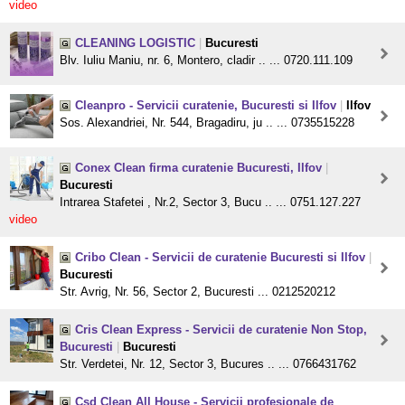
video
CLEANING LOGISTIC
|
Bucuresti
Blv. Iuliu Maniu, nr. 6, Montero, cladir .. ... 0720.111.109
Cleanpro - Servicii curatenie, Bucuresti si Ilfov
|
Ilfov
Sos. Alexandriei, Nr. 544, Bragadiru, ju .. ... 0735515228
Conex Clean firma curatenie Bucuresti, Ilfov
|
Bucuresti
Intrarea Stafetei , Nr.2, Sector 3, Bucu .. ... 0751.127.227
video
Cribo Clean - Servicii de curatenie Bucuresti si Ilfov
|
Bucuresti
Str. Avrig, Nr. 56, Sector 2, Bucuresti ... 0212520212
Cris Clean Express - Servicii de curatenie Non Stop,
Bucuresti
|
Bucuresti
Str. Verdetei, Nr. 12, Sector 3, Bucures .. ... 0766431762
Csd Clean All House - Servicii profesionale de