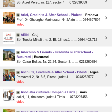
Str. Aurel Persu, nr. 117, sector 4 ... 0729339339
Ariel, Gradinita & After School - Ploiesti
|
Prahova
Prof. Dr. Gheorghe Marinescu, Nr. 2A (in .. ... 0244597894
video
ARINI
|
Cluj
Str. Teodor Mihali , nr. 2, Bl. 18, sc.1 .. ... 0264.402.712
Arlechino & Friends - Gradinita si afterschool -
Bucuresti
|
Bucuresti
Str. Cezar Boliac, Nr. 22-24, Sector 3, .. ... 0213260584
Aschiuta, Gradinita & After School - Pitesti
|
Arges
Primaverii 2, Nr. 3-5, Pitesti, judetul .. ... 0248252577
video
Asociatia culturala Compania Darte
|
Timis
daliei, 11, timisoara, judetul Timis ... 0723297456
video