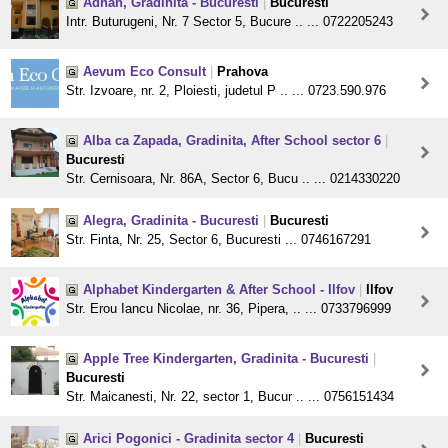
Adnan, Gradinita - Bucuresti
|
Bucuresti
Intr. Buturugeni, Nr. 7 Sector 5, Bucure .. ... 0722205243
Aevum Eco Consult
|
Prahova
Str. Izvoare, nr. 2, Ploiesti, judetul P .. ... 0723.590.976
Alba ca Zapada, Gradinita, After School sector 6
|
Bucuresti
Str. Cernisoara, Nr. 86A, Sector 6, Bucu .. ... 0214330220
Alegra, Gradinita - Bucuresti
|
Bucuresti
Str. Finta, Nr. 25, Sector 6, Bucuresti ... 0746167291
Alphabet Kindergarten & After School - Ilfov
|
Ilfov
Str. Erou Iancu Nicolae, nr. 36, Pipera, .. ... 0733796999
Apple Tree Kindergarten, Gradinita - Bucuresti
|
Bucuresti
Str. Maicanesti, Nr. 22, sector 1, Bucur .. ... 0756151434
Arici Pogonici - Gradinita sector 4
|
Bucuresti