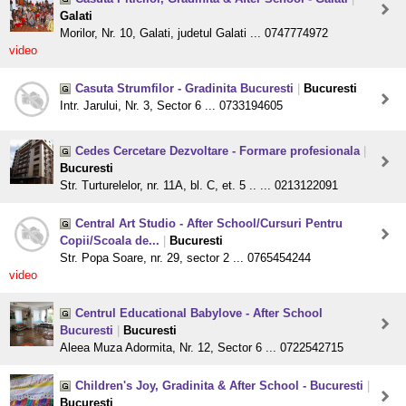
Galati
Morilor, Nr. 10, Galati, judetul Galati ... 0747774972
video
Casuta Strumfilor - Gradinita Bucuresti
|
Bucuresti
Intr. Jarului, Nr. 3, Sector 6 ... 0733194605
Cedes Cercetare Dezvoltare - Formare profesionala
|
Bucuresti
Str. Turturelelor, nr. 11A, bl. C, et. 5 .. ... 0213122091
Central Art Studio - After School/Cursuri Pentru
Copii/Scoala de...
|
Bucuresti
Str. Popa Soare, nr. 29, sector 2 ... 0765454244
video
Centrul Educational Babylove - After School
Bucuresti
|
Bucuresti
Aleea Muza Adormita, Nr. 12, Sector 6 ... 0722542715
Children's Joy, Gradinita & After School - Bucuresti
|
Bucuresti