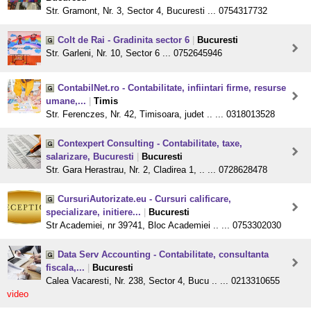
Str. Gramont, Nr. 3, Sector 4, Bucuresti ... 0754317732
Colt de Rai - Gradinita sector 6
|
Bucuresti
Str. Garleni, Nr. 10, Sector 6 ... 0752645946
ContabilNet.ro - Contabilitate, infiintari firme, resurse
umane,...
|
Timis
Str. Ferenczes, Nr. 42, Timisoara, judet .. ... 0318013528
Contexpert Consulting - Contabilitate, taxe,
salarizare, Bucuresti
|
Bucuresti
Str. Gara Herastrau, Nr. 2, Cladirea 1, .. ... 0728628478
CursuriAutorizate.eu - Cursuri calificare,
specializare, initiere...
|
Bucuresti
Str Academiei, nr 39?41, Bloc Academiei .. ... 0753302030
Data Serv Accounting - Contabilitate, consultanta
fiscala,...
|
Bucuresti
Calea Vacaresti, Nr. 238, Sector 4, Bucu .. ... 0213310655
video