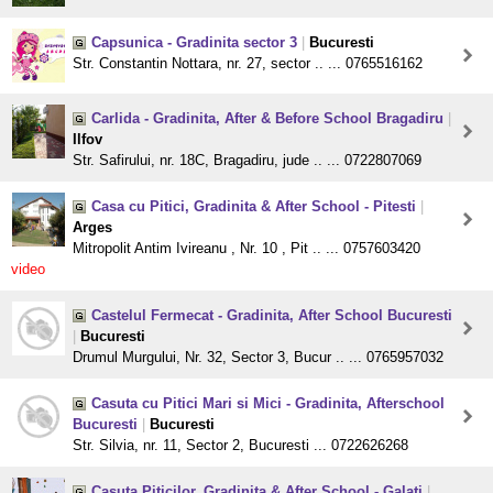
Capsunica - Gradinita sector 3
|
Bucuresti
Str. Constantin Nottara, nr. 27, sector .. ... 0765516162
Carlida - Gradinita, After & Before School Bragadiru
|
Ilfov
Str. Safirului, nr. 18C, Bragadiru, jude .. ... 0722807069
Casa cu Pitici, Gradinita & After School - Pitesti
|
Arges
Mitropolit Antim Ivireanu , Nr. 10 , Pit .. ... 0757603420
video
Castelul Fermecat - Gradinita, After School Bucuresti
|
Bucuresti
Drumul Murgului, Nr. 32, Sector 3, Bucur .. ... 0765957032
Casuta cu Pitici Mari si Mici - Gradinita, Afterschool
Bucuresti
|
Bucuresti
Str. Silvia, nr. 11, Sector 2, Bucuresti ... 0722626268
Casuta Piticilor, Gradinita & After School - Galati
|