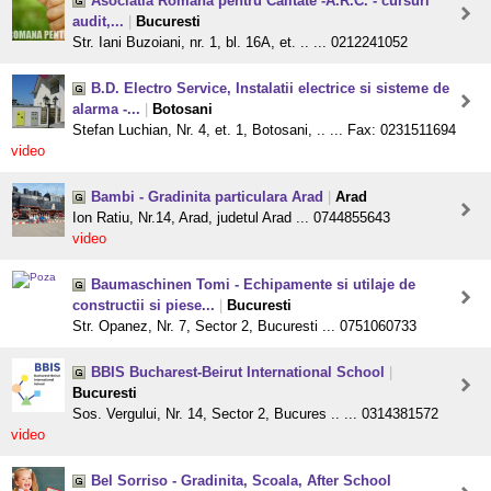
Asociatia Romana pentru Calitate -A.R.C. - cursuri
audit,...
|
Bucuresti
Str. Iani Buzoiani, nr. 1, bl. 16A, et. .. ... 0212241052
B.D. Electro Service, Instalatii electrice si sisteme de
alarma -...
|
Botosani
Stefan Luchian, Nr. 4, et. 1, Botosani, .. ... Fax: 0231511694
video
Bambi - Gradinita particulara Arad
|
Arad
Ion Ratiu, Nr.14, Arad, judetul Arad ... 0744855643
video
Baumaschinen Tomi - Echipamente si utilaje de
constructii si piese...
|
Bucuresti
Str. Opanez, Nr. 7, Sector 2, Bucuresti ... 0751060733
BBIS Bucharest-Beirut International School
|
Bucuresti
Sos. Vergului, Nr. 14, Sector 2, Bucures .. ... 0314381572
video
Bel Sorriso - Gradinita, Scoala, After School