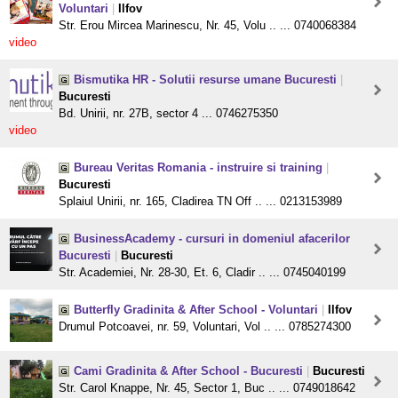
Voluntari
|
Ilfov
Str. Erou Mircea Marinescu, Nr. 45, Volu .. ... 0740068384
video
Bismutika HR - Solutii resurse umane Bucuresti
|
Bucuresti
Bd. Unirii, nr. 27B, sector 4 ... 0746275350
video
Bureau Veritas Romania - instruire si training
|
Bucuresti
Splaiul Unirii, nr. 165, Cladirea TN Off .. ... 0213153989
BusinessAcademy - cursuri in domeniul afacerilor
Bucuresti
|
Bucuresti
Str. Academiei, Nr. 28-30, Et. 6, Cladir .. ... 0745040199
Butterfly Gradinita & After School - Voluntari
|
Ilfov
Drumul Potcoavei, nr. 59, Voluntari, Vol .. ... 0785274300
Cami Gradinita & After School - Bucuresti
|
Bucuresti
Str. Carol Knappe, Nr. 45, Sector 1, Buc .. ... 0749018642