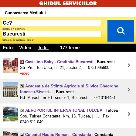
Cunoasterea Mediului
produs / serviciu
strada, localitate, judet
Foto
Video
Judet
177 firme
Castelino Baby - Gradinita Bucuresti
|
Bucuresti
Str. Prof. Ion Ursu, nr. 21, sector 2, ... 0731995600
video
Academia de Stiinte Agricole si Silvice Gheorghe
Ionescu-Sisesti...
|
Bucuresti
Bd. Marasti, nr. 61, sector 1, Bucuresti ... 0213184451
AEROPORTUL INTERNATIONAL TULCEA
|
Tulcea
Sos. Tulcea Constanta, Km. 15, Tulcea, j .. ... Fax
0240.511.040
Colegiul Nautic Roman - Constanta
|
Constanta