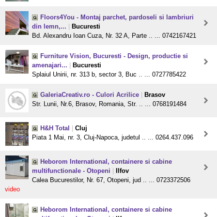
Floors4You - Montaj parchet, pardoseli si lambriuri
din lemn,...
|
Bucuresti
Bd. Alexandru Ioan Cuza, Nr. 32 A, Parte .. ... 0742167421
Furniture Vision, Bucuresti - Design, productie si
amenajari...
|
Bucuresti
Splaiul Unirii, nr. 313 b, sector 3, Buc .. ... 0727785422
GaleriaCreativ.ro - Culori Acrilice
|
Brasov
Str. Lunii, Nr.6, Brasov, Romania, Str. .. ... 0768191484
H&H Total
|
Cluj
Piata 1 Mai, nr. 3, Cluj-Napoca, judetul .. ... 0264.437.096
Heborom International, containere si cabine
multifunctionale - Otopeni
|
Ilfov
Calea Bucurestilor, Nr. 67, Otopeni, jud .. ... 0723372506
video
Heborom International, containere si cabine