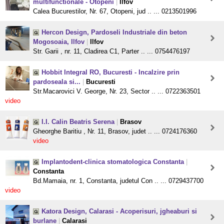
multifunctionale - Otopeni
|
Ilfov
Calea Bucurestilor, Nr. 67, Otopeni, jud .. ... 0213501996
Hercon Design, Pardoseli Industriale din beton
Mogosoaia, Ilfov
|
Ilfov
Str. Garii , nr. 11, Cladirea C1, Parter .. ... 0754476197
Hobbit Integral RO, Bucuresti - Incalzire prin
pardoseala si...
|
Bucuresti
Str.Macarovici V. George, Nr. 23, Sector .. ... 0722363501
video
I.I. Calin Beatris Serena
|
Brasov
Gheorghe Baritiu , Nr. 11, Brasov, judet .. ... 0724176360
video
Implantodent-clinica stomatologica Constanta
|
Constanta
Bd.Mamaia, nr. 1, Constanta, judetul Con .. ... 0729437700
video
Katora Design, Calarasi - Acoperisuri, jgheaburi si
burlane
|
Calarasi