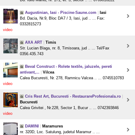
Augustinian, Iasi - Piscine-Saune.com
|
Iasi
Bd. Dacia, Nr.9, Bloc DA7 / 3, Iasi, jud .. ... Fax:
0332815273
video
AXA ART
|
Timis
Str. Lucian Blaga, nr. 8, Timisoara, jud .. ... Tel/Fax
0356.435.743
Beval Construct - Rolete textile, jaluzele, pereti
antivant,...
|
Vilcea
Calea Bucuresti, Nr. 278, Ramnicu Valcea .. ... 0745510783
video
Cris Rest Art, Bucuresti - RestaurareProfesionala.ro
|
Bucuresti
Calea Grivitei , Nr.228, Sector 1, Bucur .. ... 0742393846
video
DAMINI
|
Maramures
nr. 320D, Loc. Satulung, judetul Maramur .. ...