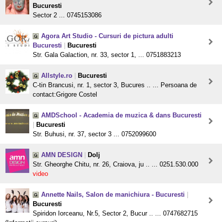
Bucuresti
Sector 2 ... 0745153086
Agora Art Studio - Cursuri de pictura adulti
Bucuresti
|
Bucuresti
Str. Gala Galaction, nr. 33, sector 1, ... 0751883213
Allstyle.ro
|
Bucuresti
C-tin Brancusi, nr. 1, sector 3, Bucures .. ... Persoana de
contact:Grigore Costel
AMDSchool - Academia de muzica & dans Bucuresti
|
Bucuresti
Str. Buhusi, nr. 37, sector 3 ... 0752099600
AMN DESIGN
|
Dolj
Str. Gheorghe Chitu, nr. 26, Craiova, ju .. ... 0251.530.000
video
Annette Nails, Salon de manichiura - Bucuresti
|
Bucuresti
Spiridon Iorceanu, Nr.5, Sector 2, Bucur .. ... 0747682715