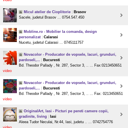
Micul atelier de Cioplitorie
|
Brasov
Sacele, judetul Brasov ... 0754.547.450
Mobline.ro - Mobilier la comanda, design
personalizat
|
Calarasi
Nucetu, judetul Calarasi ... 0745111757
Novacolor - Producator de vopsele, lacuri, grunduri,
pardoseli,...
|
Bucuresti
Bd. Theodor Pallady , Nr. 287, Sector 3, .. ... Fax:0213450651
video
Novacolor - Producator de vopsele, lacuri, grunduri,
pardoseli,...
|
Bucuresti
Bd. Theodor Pallady , Nr. 287, Sector 3, .. ... Fax: 0213450651
video
OriginalArt, Iasi - Picturi pe pereti camere copii,
gradinite, living
|
Iasi
Aleea Tudor Neculai, Nr.44, Iasi, judetu .. ... 0742754776
video