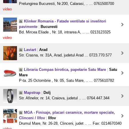
Prelungirea Bucuresti, Nr.200, Calarasi, .. ... 0761500700
video
Klinker Romania - Fatade ventilate si invelitori
pavimente
|
Bucuresti
Bd. Mircea Eliade , Nr. 18, intrarea A, .. ... 0213123325
video
Laviart
|
Arad
Str. Crasna, nr. 31A, Arad, judetul Arad ... 0723.770.577
Libraria Compas birotica, papetarie Satu Mare
|
Satu
Mare
P-ta. 25 Octombrie , Nr. 05, Satu Mare, .. ... 0775610782
Mapstrap
|
Dolj
Str. Afinelor, nr. 14, Craiova, judetul .. ... 0764.447.344
MGA - Finisaje, placari ceramice, mortare speciale,
Clinceni / Ilfov
|
Ilfov
Drumul Mare, Nr. 26-28, Clinceni, judet .. ... Fax: 0214670340
video