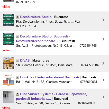
0729.012.759
video
Decofurniture Studio
|
Bucuresti
Pta. Dorobantilor, nr. 4, sc. B, ap. 5, .. ... Fax
021.230.71.54
Decofurniture Studio, Bucuresti -
Restaurare/reconditionare...
|
Bucuresti
Str. Av.St. Protopopescu, Nr.9, Bl C2, a .. ... 0722304748
video
DIVAS
|
Maramures
Str. George Cosbuc, nr. 3/23, Baia Mare, .. ... 0744.533.845
EduArts - Centru educational Bucuresti
|
Bucuresti
Bd. 1 Mai, Nr. 51-55, Cladirea Munplast, .. ... 0766610031
Elite Surface Systems - Pardoseli epoxidice,
pardoseli industriale,...
|
Bucuresti
Sos. Chitilei, nr. 90, Sector 1, Bucures .. ... 0216670887
video