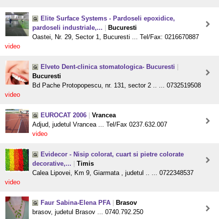
Elite Surface Systems - Pardoseli epoxidice,
pardoseli industriale,...
|
Bucuresti
Oastei, Nr. 29, Sector 1, Bucuresti ... Tel/Fax: 0216670887
video
Elveto Dent-clinica stomatologica- Bucuresti
|
Bucuresti
Bd Pache Protopopescu, nr. 131, sector 2 .. ... 0732519508
video
EUROCAT 2006
|
Vrancea
Adjud, judetul Vrancea ... Tel/Fax 0237.632.007
video
Evidecor - Nisip colorat, cuart si pietre colorate
decorative,...
|
Timis
Calea Lipovei, Km 9, Giarmata , judetul .. ... 0722348537
video
Faur Sabina-Elena PFA
|
Brasov
brasov, judetul Brasov ... 0740.792.250