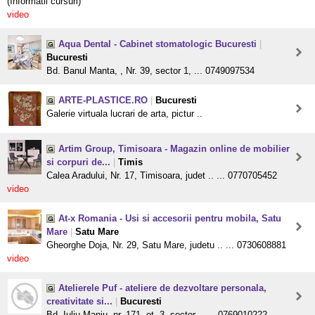
(Informatii cursuri)
video
Aqua Dental - Cabinet stomatologic Bucuresti
|
Bucuresti
Bd. Banul Manta, , Nr. 39, sector 1, ... 0749097534
ARTE-PLASTICE.RO
|
Bucuresti
Galerie virtuala lucrari de arta, pictur ..
Artim Group, Timisoara - Magazin online de mobilier
si corpuri de...
|
Timis
Calea Aradului, Nr. 17, Timisoara, judet .. ... 0770705452
video
At-x Romania - Usi si accesorii pentru mobila, Satu
Mare
|
Satu Mare
Gheorghe Doja, Nr. 29, Satu Mare, judetu .. ... 0730608881
video
Atelierele Puf - ateliere de dezvoltare personala,
creativitate si...
|
Bucuresti
Bd. Iuliu Maniu, nr. 171, et. 3, sector .. ... 0769010222