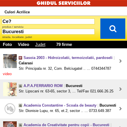
Culori Acrilice
produs / serviciu
strada, localitate, judet
Foto
Video
Judet
79 firme
Sasoia 2003 - Hidroizolatii, termoizolatii, pardoseli
|
Calarasi
Str. Principala nr. 32, Com. Belciugatel .. ... 0744344787
video
A.P.A.FERRARIO ROM
|
Bucuresti
Str. Lipscani nr. 63-65, sector 3, ... Tel/Fax 021.666.26.25
Academia Constantine - Scoala de beauty
|
Bucuresti
Str. Dionisie Lupu, nr. 65, et.2, sector .. ... 0733.649.387
Academia de Creativitate pentru copii - Bucuresti
|