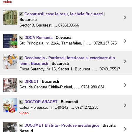
video
Constructii case la rosu, la cheie Bucuresti
|
Bucuresti
Sector 3, Bucuresti ... 0735100666
DDCA Romania
|
Covasna
Str. Principala, nr. 21/A, Tamasfalau, j .. ... 0728.137.575
Decolandia - Pardoseli interioare si exterioare din
lemn, Bucuresti
|
Bucuresti
Frosa Sarandy, Nr 15, Sector 1, Bucurest .. ... 0743175517
DIRECT
|
Bucuresti
Sos. de Centura Chitila-Rudeni, , ... 0731.980.034
DOCTOR ARACET
|
Bucuresti
Calea Floreasca, nr. 140-142, ... 0724.272.238
video
DUCOMET Bistrita - Produse metalurgice
|
Bistrita
Nasaud