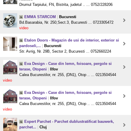
Drumul Tarpiului, FN, Bistrita, judetul .. ... 0752/228206
EMMA STARCOM
|
Bucuresti
Bd.Basarabia, Nr. 250,Sect.3, Bucuresti ... 0723305472
video
Etalon Doors - Magazin de usi de interior, exterior si
pardoseli,...
|
Bucuresti
Str. Avrig, Nr. 29B, Sector 2, Bucuresti ... 0752660224
Eva Design - Case din lemn, foisoare, pergole si
terase, Otopeni
|
Ilfov
Calea Bucurestilor, nr. 255, (DN1), Otop .. ... 0213504544
video
Eva Design - Case din lemn, foisoare, pergole si
terase, Otopeni
|
Ilfov
Calea Bucurestilor, nr. 255, (DN1), Otop .. ... 0213504544
video
Expert Parchet - Parchet dublustratificat bauwerk,
parchet...
|
Cluj