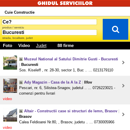
Cuie Constructie
produs / serviciu
strada, localitate, judet
Foto
Video
Judet
88 firme
Muzeul National al Satului Dimitrie Gusti - Bucuresti
|
Bucuresti
Sos. Kiseleff , nr. 28-30, sector 1, Buc .. ... 0213179110
Ady Magazin - Casa de la A la Z
|
Ilfov
Pescari, nr. 6, Silistea-Snagov, judetul .. ... 0726223021 -
comenzi pentru livrari
video
Altair - Constructii case si structuri de lemn, Brasov
|
Brasov
Calea Feldioarei Nr.80, , Brasov, judetu .. ... 0730005966
video