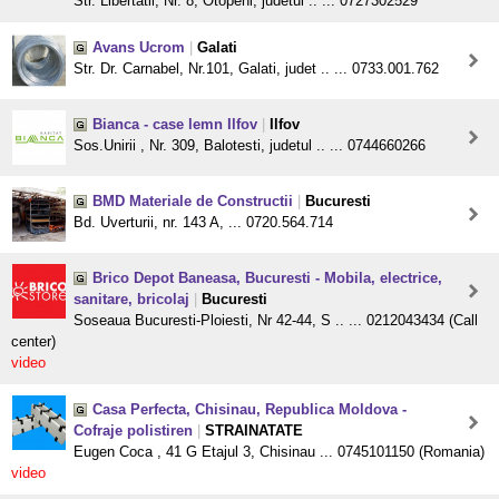
Str. Libertatii, Nr. 8, Otopeni, judetul .. ... 0727302529
Avans Ucrom
|
Galati
Str. Dr. Carnabel, Nr.101, Galati, judet .. ... 0733.001.762
Bianca - case lemn Ilfov
|
Ilfov
Sos.Unirii , Nr. 309, Balotesti, judetul .. ... 0744660266
BMD Materiale de Constructii
|
Bucuresti
Bd. Uverturii, nr. 143 A, ... 0720.564.714
Brico Depot Baneasa, Bucuresti - Mobila, electrice,
sanitare, bricolaj
|
Bucuresti
Soseaua Bucuresti-Ploiesti, Nr 42-44, S .. ... 0212043434 (Call
center)
video
Casa Perfecta, Chisinau, Republica Moldova -
Cofraje polistiren
|
STRAINATATE
Eugen Coca , 41 G Etajul 3, Chisinau ... 0745101150 (Romania)
video