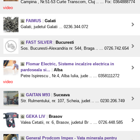
Campina , Nr.51-53 Curte Transcom, Cluj .. ... Fix: 0364888774
video
FAIMUS
|
Galati
Galati, judetul Galati ... 0236.344.072
FAST SILVER
|
Bucuresti
Sos. Bucuresti-Alexandria nr. 544, Braga .. ... 0726.742.654
Flomar Electric, Sisteme incalzire electrica in
pardoseala si...
|
Alba
Petre Ispirescu , Nr.4, Alba Iulia, jude .. ... 0358111272
video
GAITAN M93
|
Suceava
Str. Rulmentului, nr. 107, Scheia, judet .. ... 0230.206.749
GEKA LIV
|
Brasov
Valea Cetatii, nr. 6, Brasov, judetul Br .. ... 0726.448.585
General Prodcom Impex - Vata minerala pentru