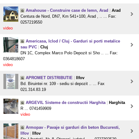
Amahouse - Construire case de lemn, Arad
|
Arad
Centura de Nord, DN7, Km 541+100, Arad , .. ... Fax:
0257219550
video
Americasa, Iclod / Cluj - Garduri si porti metalice
sau PVC
|
Cluj
DN 1C, Complex Marco Polo Depozit si Sho .. ... Fax:
0364818607
video
APROMET DISTRIBUTIE
|
Ilfov
Bd. Biruintei nr. 109 - sediu si depozit .. ... Fax
021.314.83.19
ARGEVIL Sisteme de constructii Harghita
|
Harghita
R ... 0741459909
video
Armopav - Pavaje si garduri din beton Bucuresti,
Ilfov
|
Ilfov