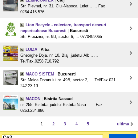
LEMNCONFEX
|
Cluj
Str. Plevnei, nr. 31, Cluj-Napoca, judet .. ... Fax
0264.415.576
Lion Recycle - colectare, transport deseuri
nepericuloase Bucuresti
|
Bucuresti
Str. Preciziei, nr. 9B, sector 6, ... 0770489065
LUIZA
|
Alba
Gheorghe Doja, nr. 10, Blaj, judetul Alb .. ...
Tel/Fax.0258.710.792
MACO SISTEM
|
Bucuresti
Str. Maica Domnului nr. 49B, sector 2, ... Tel/Fax.021.
242.23.19
MACON
|
Bistrita Nasaud
nr. 255, Bistrita, judetul Bistrita Nasa .. ... Fax
0263.234.896
1
2
3
4
5
ultima