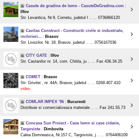
Casute de gradina de lemn - CasuteDeGradina.com
|
Ilfov
Str. Levantica, Nr.9, Cornetu, judetul I .. ... 0736866120
Cavilas Construct - Constructii civile si industriale,
inchirieri...
|
Brasov
Str. Livezilor, Nr. 18, Brasov, judetul .. ... 0756167036
CITY GATE
|
Ilfov
Str. Castanilor nr. 14, com. Chitila, ju .. ... Fax 436.34.25
COMET
|
Brasov
Str. Grivitei , nr. 44A, Brasov, judetul .. ... 0268.407.410
video
COMLAR IMPEX '96
|
Bucuresti
Distribuie si comercializeaza materiale .. ... Fax 241.55.73
Concasa Sun Proiect - Case lemn si case zidarie,
Targoviste
|
Dimbovita
Calea Domneasca, Nr.157 C, Targoviste, j .. ... 0764406109