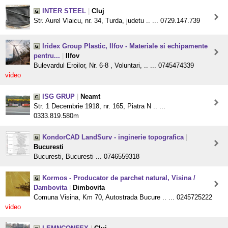
INTER STEEL
|
Cluj
Str. Aurel Vlaicu, nr. 34, Turda, judetu .. ... 0729.147.739
Iridex Group Plastic, Ilfov - Materiale si echipamente
pentru...
|
Ilfov
Bulevardul Eroilor, Nr. 6-8 , Voluntari, .. ... 0745474339
video
ISG GRUP
|
Neamt
Str. 1 Decembrie 1918, nr. 165, Piatra N .. ...
0333.819.580m
KondorCAD LandSurv - inginerie topografica
|
Bucuresti
Bucuresti, Bucuresti ... 0746559318
Kormos - Producator de parchet natural, Visina /
Dambovita
|
Dimbovita
Comuna Visina, Km 70, Autostrada Bucure .. ... 0245725222
video