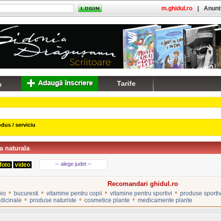
m.ghidul.ro
|
Anuntu
Tarife
dus / serviciu
a naturala
-- alege judet --
foto
video
Recomandari ghidul.ro
•
•
•
•
bio
bucuresti
vitamine pentru copii
vitamine pentru sportivi
produse sportiv
•
•
•
dicinale
produse naturiste
cosmetice plante
medicamente plante