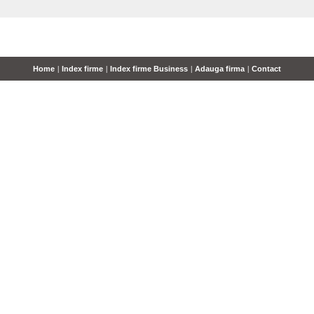
Home
|
Index firme
|
Index firme Business
|
Adauga firma
|
Contact