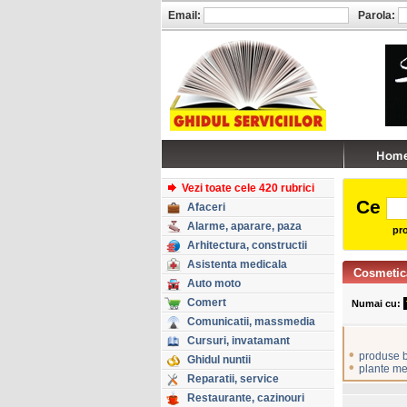
Email:
Parola:
Vezi toate cele 420 rubrici
Ce
Afaceri
Alarme, aparare, paza
pro
Arhitectura, constructii
Asistenta medicala
Cosmetic
Auto moto
Comert
Numai cu:
Comunicatii, massmedia
Cursuri, invatamant
•
produse 
Ghidul nuntii
•
plante me
Reparatii, service
Restaurante, cazinouri