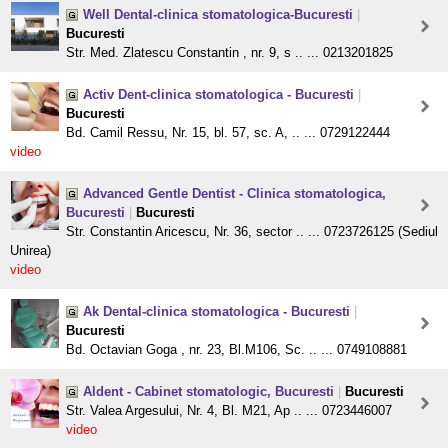
Well Dental-clinica stomatologica-Bucuresti
|
Bucuresti
Str. Med. Zlatescu Constantin , nr. 9, s .. ... 0213201825
Activ Dent-clinica stomatologica - Bucuresti
|
Bucuresti
Bd. Camil Ressu, Nr. 15, bl. 57, sc. A, .. ... 0729122444
video
Advanced Gentle Dentist - Clinica stomatologica,
Bucuresti
|
Bucuresti
Str. Constantin Aricescu, Nr. 36, sector .. ... 0723726125 (Sediul
Unirea)
video
Ak Dental-clinica stomatologica - Bucuresti
|
Bucuresti
Bd. Octavian Goga , nr. 23, Bl.M106, Sc. .. ... 0749108881
Aldent - Cabinet stomatologic, Bucuresti
|
Bucuresti
Str. Valea Argesului, Nr. 4, Bl. M21, Ap .. ... 0723446007
video