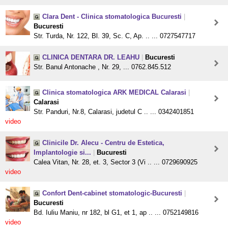
Clara Dent - Clinica stomatologica Bucuresti
|
Bucuresti
Str. Turda, Nr. 122, Bl. 39, Sc. C, Ap. .. ... 0727547717
CLINICA DENTARA DR. LEAHU
|
Bucuresti
Str. Banul Antonache , Nr. 29, ... 0762.845.512
Clinica stomatologica ARK MEDICAL Calarasi
|
Calarasi
Str. Panduri, Nr.8, Calarasi, judetul C .. ... 0342401851
video
Clinicile Dr. Alecu - Centru de Estetica,
Implantologie si...
|
Bucuresti
Calea Vitan, Nr. 28, et. 3, Sector 3 (Vi .. ... 0729690925
video
Confort Dent-cabinet stomatologic-Bucuresti
|
Bucuresti
Bd. Iuliu Maniu, nr 182, bl G1, et 1, ap .. ... 0752149816
video