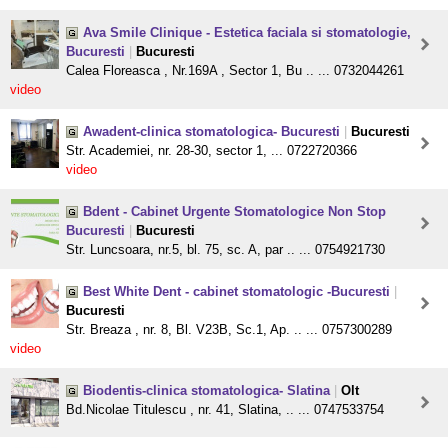
Ava Smile Clinique - Estetica faciala si stomatologie,
Bucuresti
|
Bucuresti
Calea Floreasca , Nr.169A , Sector 1, Bu .. ... 0732044261
video
Awadent-clinica stomatologica- Bucuresti
|
Bucuresti
Str. Academiei, nr. 28-30, sector 1, ... 0722720366
video
Bdent - Cabinet Urgente Stomatologice Non Stop
Bucuresti
|
Bucuresti
Str. Luncsoara, nr.5, bl. 75, sc. A, par .. ... 0754921730
Best White Dent - cabinet stomatologic -Bucuresti
|
Bucuresti
Str. Breaza , nr. 8, Bl. V23B, Sc.1, Ap. .. ... 0757300289
video
Biodentis-clinica stomatologica- Slatina
|
Olt
Bd.Nicolae Titulescu , nr. 41, Slatina, .. ... 0747533754