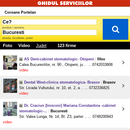
Coroane Portelan
produs / serviciu
strada, localitate, judet
Foto
Video
Judet
123 firme
AS Dent-cabinet stomatologic- Otopeni
|
Ilfov
Calea Bucurestilor, nr. 90 , Otopeni, ju .. ... 0742033808
video
Dental West-clinica stomatologica- Brasov
|
Brasov
Str. Livada Vulturului, nr. 10, et. 2, a .. ... 0732336825
video
Dr. Craciun (Inisconi) Mariana Constantina -cabinet
stomatologic-...
|
Bucuresti
Str. Valea Lunga, Nr. 14, Bl. Z3, parter .. ... 0748200943
video