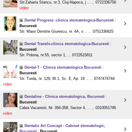
Str.Zaharia Stancu, nr.3, Cluj-Napoca, j .. ... 0722336756
video
Dental Progress -clinica stomatologica-Bucuresti
|
Bucuresti
Str. Maior Dimitrie Giurescu, nr. 4A, s .. ... 0751336825
Dental Travels-clinica stomatologica-Bucuresti
|
Bucuresti
Str. Polona, nr.55, sector 1, ... 0722615811
Dental-T - Clinica stomatologica Bucuresti
|
Bucuresti
Str. Turda, nr. 129, Bl.1, Sc. E, Ap. 19 .. ... 0747474744
video
Dentaline - Clinica stomatologica, Bucuresti
|
Bucuresti
Calea Vacaresti, Nr. 356-358, Sector 4, .. ... 0310051795
video
Dentalis Art Concept - Cabinet stomatologic,
Bucuresti
|
Bucuresti