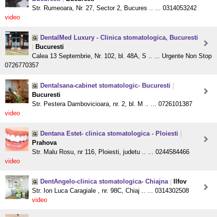
Str. Rumeoara, Nr. 27, Sector 2, Bucures .. ... 0314053242
video
DentalMed Luxury - Clinica stomatologica, Bucuresti
|
Bucuresti
Calea 13 Septembrie, Nr. 102, bl. 48A, S .. ... Urgente Non Stop
0726770357
Dentalsana-cabinet stomatologic- Bucuresti
|
Bucuresti
Str. Pestera Dambovicioara, nr. 2, bl. M .. ... 0726101387
video
Dentana Estet- clinica stomatologica - Ploiesti
|
Prahova
Str. Malu Rosu, nr 116, Ploiesti, judetu .. ... 0244584466
video
DentAngelo-clinica stomatologica- Chiajna
|
Ilfov
Str. Ion Luca Caragiale , nr. 98C, Chiaj .. ... 0314302508
video