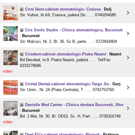
Crini Dent-cabinet stomatologic- Craiova
|
Dolj
Str. Vulturi, bl.A9, Craiova, judetul Do .. ... 0740204585
Cris Smile Studio - Clinica stomatologica, Bucuresti
|
Bucuresti
Str. Malcoci, Nr. 2, Bl. 36, Sc.B, parte .. ... 0723918404
Crisdent-cabinet stomatologic-Piatra Neamt
|
Neamt
Bd.Decebal, nr.9, Piatra Neamt, judetul .. ... Tel/Fax
0233278686
video
Cristal Dental-cabinet stomatologic-Targu Jiu
|
Gorj
Str. Unirii , Nr. 2A (Piata Centrala), T .. ... 0742753760
Danielle Med Center - Clinica dentara Bucuresti, Ilfov
|
Bucuresti
Bd. 1 Mai, Nr. 30, Bl. OD15, Sc. H, Part .. ... 0730316748
video
Dent Eli's-cabinet stomatologic- Ploiesti
|
Prahova