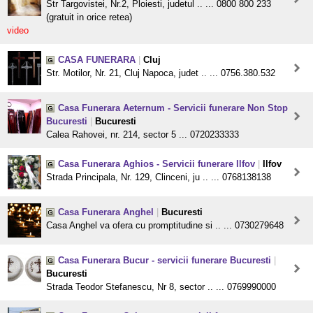
Str Targovistei, Nr.2, Ploiesti, judetul .. ... 0800 800 233
(gratuit in orice retea)
video
CASA FUNERARA
|
Cluj
Str. Motilor, Nr. 21, Cluj Napoca, judet .. ... 0756.380.532
Casa Funerara Aeternum - Servicii funerare Non Stop
Bucuresti
|
Bucuresti
Calea Rahovei, nr. 214, sector 5 ... 0720233333
Casa Funerara Aghios - Servicii funerare Ilfov
|
Ilfov
Strada Principala, Nr. 129, Clinceni, ju .. ... 0768138138
Casa Funerara Anghel
|
Bucuresti
Casa Anghel va ofera cu promptitudine si .. ... 0730279648
Casa Funerara Bucur - servicii funerare Bucuresti
|
Bucuresti
Strada Teodor Stefanescu, Nr 8, sector .. ... 0769990000