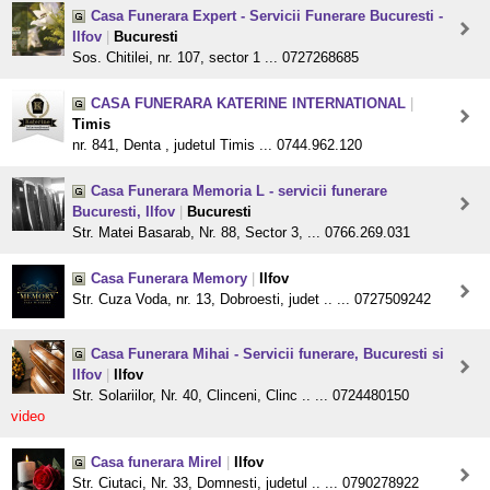
Casa Funerara Expert - Servicii Funerare Bucuresti -
Ilfov
|
Bucuresti
Sos. Chitilei, nr. 107, sector 1 ... 0727268685
CASA FUNERARA KATERINE INTERNATIONAL
|
Timis
nr. 841, Denta , judetul Timis ... 0744.962.120
Casa Funerara Memoria L - servicii funerare
Bucuresti, Ilfov
|
Bucuresti
Str. Matei Basarab, Nr. 88, Sector 3, ... 0766.269.031
Casa Funerara Memory
|
Ilfov
Str. Cuza Voda, nr. 13, Dobroesti, judet .. ... 0727509242
Casa Funerara Mihai - Servicii funerare, Bucuresti si
Ilfov
|
Ilfov
Str. Solariilor, Nr. 40, Clinceni, Clinc .. ... 0724480150
video
Casa funerara Mirel
|
Ilfov
Str. Ciutaci, Nr. 33, Domnesti, judetul .. ... 0790278922