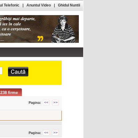
l Telefonic
|
Anuntul Video
|
Ghidul Nuntii
238 firme
<<
>>
Pagina:
<<
>>
Pagina: