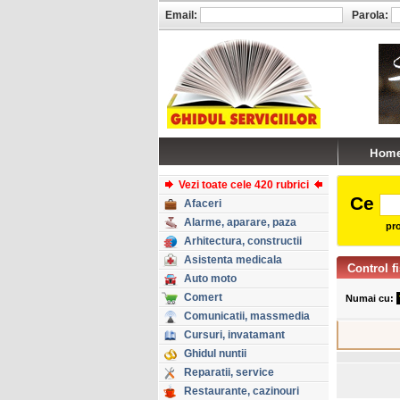
Email:
Parola:
Vezi toate cele 420 rubrici
Ce
Afaceri
Alarme, aparare, paza
pro
Arhitectura, constructii
Asistenta medicala
Control f
Auto moto
Comert
Numai cu:
Comunicatii, massmedia
Cursuri, invatamant
Ghidul nuntii
Reparatii, service
Restaurante, cazinouri