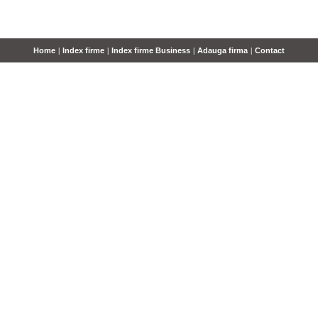
Home
|
Index firme
|
Index firme Business
|
Adauga firma
|
Contact