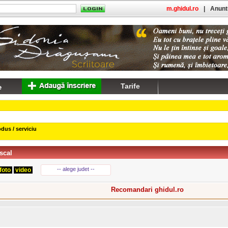
m.ghidul.ro
|
Anuntu
Tarife
dus / serviciu
iscal
-- alege judet --
foto
video
Recomandari ghidul.ro