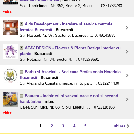
sisteme de securitate
|
Bucuresti
Sos. Pantelimon, Nr. 352, Sector 2, Bucu .. ... 0371783783
video
Avis Development - Instalare si service centrale
termice Bucuresti
|
Bucuresti
Str. Nasaud, Nr. 97, Sector 5, Bucuresti ... 0749143939
AZAY DESIGN - Flowers & Plants Design interior cu
plante
|
Bucuresti
Str. Poterasi, Nr. 34, Sector 4, ... 0749279591
Barbu si Asociatii - Societate Profesionala Notariala
Bucuresti
|
Bucuresti
Str. Alexandru Constantinescu, nr. 5, pa .. ... 0212244430
Baurent - Inchirieri si vanzari nacele noi si second
hand, Sibiu
|
Sibiu
Calea Surii Mici, Nr. 68, Sibiu, judetul .. ... 0722118108
video
1
2
3
4
5
ultima