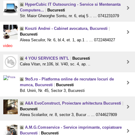
HyperCubic IT Outsourcing - Service si Mentenanta
Computere...
|
Bucuresti
Str. Maior Gheorghe Sontu, nr. 6, etaj 5 .. ... 0741231079
Koszti Andrei - Cabinet avocatura, Bucuresti
|
Bucuresti
Aleea Secuilor, Nr. 6, bl.4, et. 1, ap.1 .. ... 0722484027
video
4 YOU SERVICES INT'L
|
Bucuresti
Calea Vitan, nr.106, bl. V40, sc. 4, ap. ..
9to5.ro - Platforma online de recrutare locuri de
munca, Bucuresti
|
Bucuresti
Bd. Unirii, Nr. 45, Sector 3, Bucuresti
A&A EvoConstruct, Proiectare arhitectura Bucuresti
|
Bucuresti
Aleea Scolarilor, nr. 8, sector 3, Bucur .. ... 0744627809
A.M.G.Comservice - Service imprimante, copiatoare
Bucuresti
|
Bucuresti