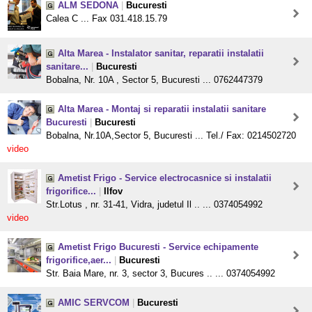
ALM SEDONA
|
Bucuresti
Calea C ... Fax 031.418.15.79
Alta Marea - Instalator sanitar, reparatii instalatii
sanitare...
|
Bucuresti
Bobalna, Nr. 10A , Sector 5, Bucuresti ... 0762447379
Alta Marea - Montaj si reparatii instalatii sanitare
Bucuresti
|
Bucuresti
Bobalna, Nr.10A,Sector 5, Bucuresti ... Tel./ Fax: 0214502720
video
Ametist Frigo - Service electrocasnice si instalatii
frigorifice...
|
Ilfov
Str.Lotus , nr. 31-41, Vidra, judetul Il .. ... 0374054992
video
Ametist Frigo Bucuresti - Service echipamente
frigorifice,aer...
|
Bucuresti
Str. Baia Mare, nr. 3, sector 3, Bucures .. ... 0374054992
AMIC SERVCOM
|
Bucuresti