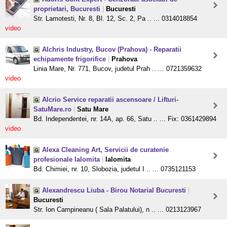
proprietari, Bucuresti
|
Bucuresti
Str. Lamotesti, Nr. 8, Bl. 12, Sc. 2, Pa .. ... 0314018854
video
Alchris Industry, Bucov (Prahova) - Reparatii
echipamente frigorifice
|
Prahova
Linia Mare, Nr. 771, Bucov, judetul Prah .. ... 0721359632
video
Alcrio Service reparatii ascensoare / Lifturi-
SatuMare.ro
|
Satu Mare
Bd. Independentei, nr. 14A, ap. 66, Satu .. ... Fix: 0361429894
video
Alexa Cleaning Art, Servicii de curatenie
profesionale Ialomita
|
Ialomita
Bd. Chimiei, nr. 10, Slobozia, judetul I .. ... 0735121153
Alexandrescu Liuba - Birou Notarial Bucuresti
|
Bucuresti
Str. Ion Campineanu ( Sala Palatului), n .. ... 0213123967