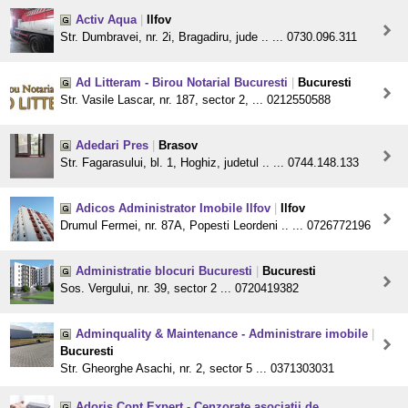
Activ Aqua
|
Ilfov
Str. Dumbravei, nr. 2i, Bragadiru, jude .. ... 0730.096.311
Ad Litteram - Birou Notarial Bucuresti
|
Bucuresti
Str. Vasile Lascar, nr. 187, sector 2, ... 0212550588
Adedari Pres
|
Brasov
Str. Fagarasului, bl. 1, Hoghiz, judetul .. ... 0744.148.133
Adicos Administrator Imobile Ilfov
|
Ilfov
Drumul Fermei, nr. 87A, Popesti Leordeni .. ... 0726772196
Administratie blocuri Bucuresti
|
Bucuresti
Sos. Vergului, nr. 39, sector 2 ... 0720419382
Adminquality & Maintenance - Administrare imobile
|
Bucuresti
Str. Gheorghe Asachi, nr. 2, sector 5 ... 0371303031
Adoris Cont Expert - Cenzorate asociatii de