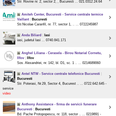
Str. Rovine nr. 2, sector 2, , Bucuresti ... 021.0312.24.64
Amiteh Center, Bucuresti - Service centrale termice
Vaillant
|
Bucuresti
Str.Nicolae Caranfil, nr. 77, sector 1, .. ... 0722245987
Anda Biliard
|
Iasi
iasi, judetul Iasi ... 0740.841.171
Anghel Liliana - Cerasela - Birou Notarial Cornetu,
Ilfov
|
Ilfov
Sos. Alexandriei, nr. 142, bl. D1, sc. 1 .. ... 0214689060
Antel NTW - Service centrale telefonice Bucuresti
|
Bucuresti
Str. Poterasi, Nr.29, Sector 4, Bucurest .. ... 0722.642.645 -
service
video
Anthony Assistance - firma de servicii funerare
Bucuresti
|
Bucuresti
Bd. Pache Protopopescu, nr. 118, sector .. ... 0219891 -