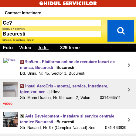
Contract Intretinere
produs / serviciu
strada, localitate, judet
Foto
Video
Judet
329 firme
9to5.ro - Platforma online de recrutare locuri de
munca, Bucuresti
|
Bucuresti
Bd. Unirii, Nr. 45, Sector 3, Bucuresti
Instal AeroCris - montaj, service, intretinere,
igienizari aer...
|
Ilfov
Str. Marin Dracea, Nr. 9b, cam. 2, Volun .. ... 0314366511
video
Avis Development - Instalare si service centrale
termice Bucuresti
|
Bucuresti
Str. Nasaud, Nr. 97 (Complex Nasaud) Sec .. ... 0749143939