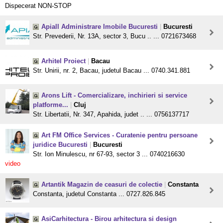
Dispecerat NON-STOP
Apiall Administrare Imobile Bucuresti
|
Bucuresti
Str. Prevederii, Nr. 13A, sector 3, Bucu .. ... 0721673468
Arhitel Proiect
|
Bacau
Str. Unirii, nr. 2, Bacau, judetul Bacau ... 0740.341.881
Arons Lift - Comercializare, inchirieri si service
platforme...
|
Cluj
Str. Libertatii, Nr. 347, Apahida, judet .. ... 0756137717
Art FM Office Services - Curatenie pentru persoane
juridice Bucuresti
|
Bucuresti
Str. Ion Minulescu, nr 67-93, sector 3 ... 0740216630
video
Artantik Magazin de ceasuri de colectie
|
Constanta
Constanta, judetul Constanta ... 0727.826.845
AsiCarhitectura - Birou arhitectura si design