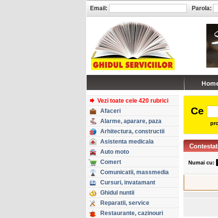
Email:
Parola:
Vezi toate cele 420 rubrici
Ce
Afaceri
Alarme, aparare, paza
pro
Arhitectura, constructii
Asistenta medicala
Contestat
Auto moto
Comert
Numai cu:
Comunicatii, massmedia
Cursuri, invatamant
Ghidul nuntii
Reparatii, service
Restaurante, cazinouri