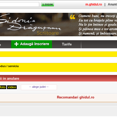
m.ghidul.ro
|
Anuntu
Tarife
dus / serviciu
ii in anulare
-- alege judet --
foto
video
Recomandari ghidul.ro