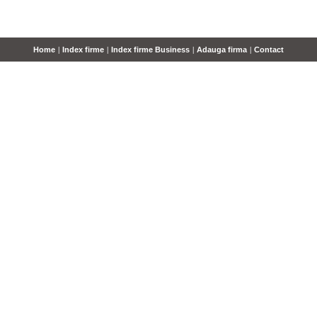
Home
|
Index firme
|
Index firme Business
|
Adauga firma
|
Contact