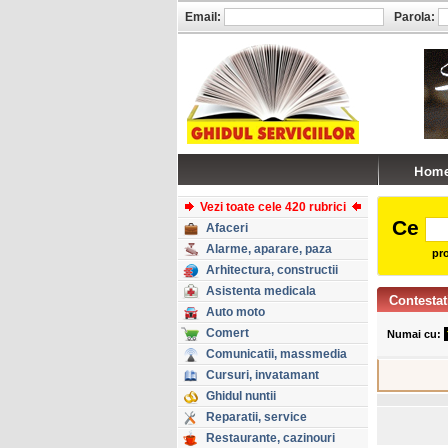
Email:
Parola:
Vezi toate cele 420 rubrici
Ce
Afaceri
Alarme, aparare, paza
pro
Arhitectura, constructii
Asistenta medicala
Contestat
Auto moto
Comert
Numai cu:
Comunicatii, massmedia
Cursuri, invatamant
Ghidul nuntii
Reparatii, service
Restaurante, cazinouri