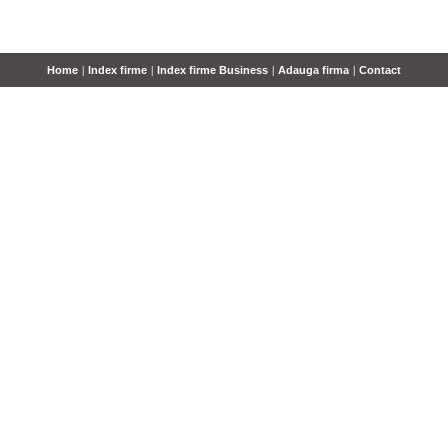
Home
|
Index firme
|
Index firme Business
|
Adauga firma
|
Contact