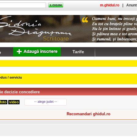
m.ghidul.ro
|
Anuntu
Tarife
dus / serviciu
ie decizie concediere
-- alege judet --
foto
video
Recomandari ghidul.ro