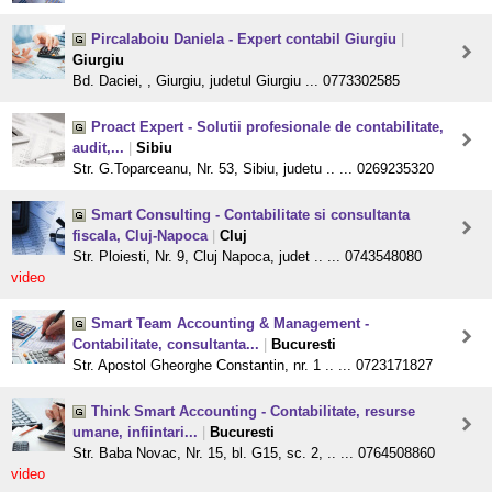
Pircalaboiu Daniela - Expert contabil Giurgiu
|
Giurgiu
Bd. Daciei, , Giurgiu, judetul Giurgiu ... 0773302585
Proact Expert - Solutii profesionale de contabilitate,
audit,...
|
Sibiu
Str. G.Toparceanu, Nr. 53, Sibiu, judetu .. ... 0269235320
Smart Consulting - Contabilitate si consultanta
fiscala, Cluj-Napoca
|
Cluj
Str. Ploiesti, Nr. 9, Cluj Napoca, judet .. ... 0743548080
video
Smart Team Accounting & Management -
Contabilitate, consultanta...
|
Bucuresti
Str. Apostol Gheorghe Constantin, nr. 1 .. ... 0723171827
Think Smart Accounting - Contabilitate, resurse
umane, infiintari...
|
Bucuresti
Str. Baba Novac, Nr. 15, bl. G15, sc. 2, .. ... 0764508860
video