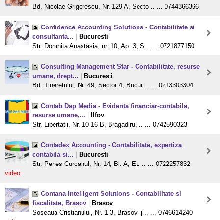
Bd. Nicolae Grigorescu, Nr. 129 A, Secto .. ... 0744366366
Confidence Accounting Solutions - Contabilitate si
consultanta...
|
Bucuresti
Str. Domnita Anastasia, nr. 10, Ap. 3, S .. ... 0721877150
Consulting Management Star - Contabilitate, resurse
umane, drept...
|
Bucuresti
Bd. Tineretului, Nr. 49, Sector 4, Bucur .. ... 0213303304
Contab Dap Media - Evidenta financiar-contabila,
resurse umane,...
|
Ilfov
Str. Libertatii, Nr. 10-16 B, Bragadiru, .. ... 0742590323
Contadex Accounting - Contabilitate, expertiza
contabila si...
|
Bucuresti
Str. Penes Curcanul, Nr. 14, Bl. A, Et. .. ... 0722257832
video
Contana Intelligent Solutions - Contabilitate si
fiscalitate, Brasov
|
Brasov
Soseaua Cristianului, Nr. 1-3, Brasov, j .. ... 0746614240