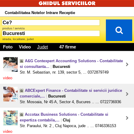
Contabilitatea Notelor Intrare Receptie
produs / serviciu
strada, localitate, judet
Foto
Video
Judet
47 firme
A&G Contexpert Accounting Solutions - Contabilitate
si consultanta...
|
Bucuresti
Str. M. Sebastian, nr. 139, sector 5, ... 0372879749
video
ABCExpert Finance - Contabilitate si servicii juridice
comerciale,...
|
Bucuresti
Str. Mosoaia, Nr 45 A, Sector 4, Bucures .. ... 0722736936
Accotax Business Solutions - Contabilitate si
expertiza contabila,...
|
Cluj
Str. Paraului, Nr. 2 , Cluj Napoca, jude .. ... 0746336153
video