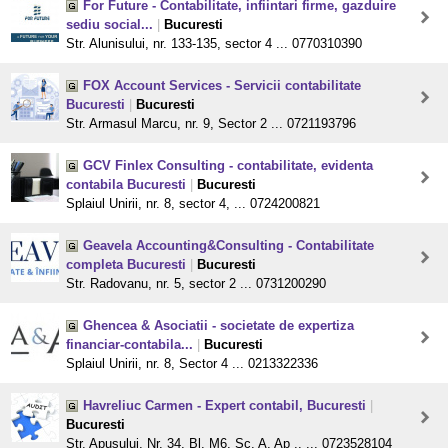
For Future - Contabilitate, infiintari firme, gazduire
sediu social...
|
Bucuresti
Str. Alunisului, nr. 133-135, sector 4 ... 0770310390
FOX Account Services - Servicii contabilitate
Bucuresti
|
Bucuresti
Str. Armasul Marcu, nr. 9, Sector 2 ... 0721193796
GCV Finlex Consulting - contabilitate, evidenta
contabila Bucuresti
|
Bucuresti
Splaiul Unirii, nr. 8, sector 4, ... 0724200821
Geavela Accounting&Consulting - Contabilitate
completa Bucuresti
|
Bucuresti
Str. Radovanu, nr. 5, sector 2 ... 0731200290
Ghencea & Asociatii - societate de expertiza
financiar-contabila...
|
Bucuresti
Splaiul Unirii, nr. 8, Sector 4 ... 0213322336
Havreliuc Carmen - Expert contabil, Bucuresti
|
Bucuresti
Str. Apusului, Nr. 34, Bl. M6, Sc. A, Ap .. ... 0723528104