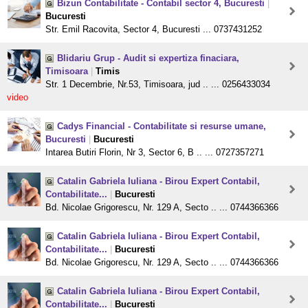
Bizun Contabilitate - Contabil sector 4, Bucuresti
|
Bucuresti
Str. Emil Racovita, Sector 4, Bucuresti ... 0737431252
Blidariu Grup - Audit si expertiza finaciara,
Timisoara
|
Timis
Str. 1 Decembrie, Nr.53, Timisoara, jud .. ... 0256433034
video
Cadys Financial - Contabilitate si resurse umane,
Bucuresti
|
Bucuresti
Intarea Butiri Florin, Nr 3, Sector 6, B .. ... 0727357271
Catalin Gabriela Iuliana - Birou Expert Contabil,
Contabilitate...
|
Bucuresti
Bd. Nicolae Grigorescu, Nr. 129 A, Secto .. ... 0744366366
Catalin Gabriela Iuliana - Birou Expert Contabil,
Contabilitate...
|
Bucuresti
Bd. Nicolae Grigorescu, Nr. 129 A, Secto .. ... 0744366366
Catalin Gabriela Iuliana - Birou Expert Contabil,
Contabilitate...
|
Bucuresti