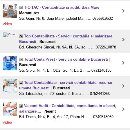
TIC-TAC - Contabilitate si audit, Baia Mare
|
Maramures
Str. Garii, Nr. 8, Baia Mare, judetul Ma .. ... 0756919532
video
Top Contabilitate - Servicii contabile si salarizare,
Bucuresti
|
Bucuresti
Bd. Gheorghe Sincai, Nr. 9A, bl. 3A, sc. .. ... 0722610878
Total Conta Prest - Servicii contabile Bucuresti
|
Bucuresti
Str. Sibiu, Nr. 4, Bl. OD2, Sc. 4, Et. 2 .. ... 0721146136
Total Contabilitate - servicii contabilitate, resurse
umane Bucuresti
|
Bucuresti
Str. Litoralului, nr. 20, sector 2, Bucu .. ... 0752441260
Valcont Audit - Contabilitate, consultanta in afaceri,
salarizare,...
|
Neamt
Bd. Dacia, Nr.4, Bl. 4, Ap. 17, Piatra N .. ... 0749518069
video