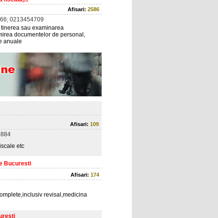
Afisari:
2586
66; 0213454709
al: tinerea sau examinarea
tocmirea documentelor de personal,
are anuale
Afisari:
109
7884
iscale etc
le Bucuresti
Afisari:
174
complete,inclusiv revisal,medicina
uresti