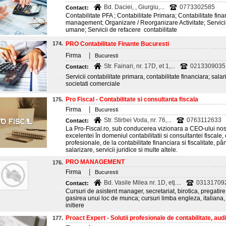
Bd. Daciei, , Giurgiu,...
0773302585
Contact:
Contabilitate PFA ; Contabilitate Primara; Contabilitate fin
management; Organizare / Reorganizare Activitate; Servicii
umane; Servicii de refacere contabilitate
174.
PRO Contabilitate Finante Bucuresti
|
Firma
Bucuresti
Str. Fainari, nr. 17D, et 1,...
0213309035
Contact:
Servicii contabilitate primara, contabilitate financiara; salar
societati comerciale
Pro Fiscal - Contabilitate si consultanta fiscala
175.
|
Firma
Bucuresti
Str. Stirbei Voda, nr. 76,...
0763112633
Contact:
La Pro-Fiscal.ro, sub conducerea vizionara a CEO-ului no
excelentei în domeniul contabilitatii si consultantei fiscale,
profesionale, de la contabilitate financiara si fiscalitate, p
salarizare, servicii juridice si multe altele.
PRO MANAGEMENT
176.
|
Firma
Bucuresti
Bd. Vasile Milea nr. 1D, etj....
031317092
Contact:
Cursuri de asistent manager, secretariat, birotica, pregatire
gasirea unui loc de munca; cursuri limba engleza, italiana
initiere
Proact Expert - Solutii profesionale de contabilitate, audit
177.