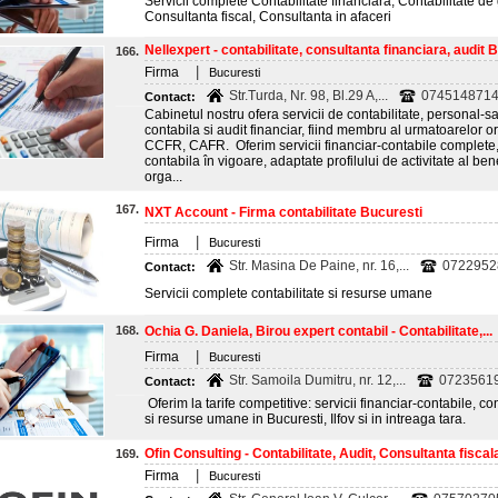
Servicii complete Contabilitate financiara, Contabilitate de
Consultanta fiscal, Consultanta in afaceri
Nellexpert - contabilitate, consultanta financiara, audit 
166.
|
Firma
Bucuresti
Str.Turda, Nr. 98, Bl.29 A,...
0745148714
Contact:
Cabinetul nostru ofera servicii de contabilitate, personal-sa
contabila si audit financiar, fiind membru al urmatoarelo
CCFR, CAFR. Oferim servicii financiar-contabile complete, î
contabila în vigoare, adaptate profilului de activitate al benef
orga...
167.
NXT Account - Firma contabilitate Bucuresti
|
Firma
Bucuresti
Str. Masina De Paine, nr. 16,...
0722952
Contact:
Servicii complete contabilitate si resurse umane
168.
Ochia G. Daniela, Birou expert contabil - Contabilitate,...
|
Firma
Bucuresti
Str. Samoila Dumitru, nr. 12,...
0723561
Contact:
Oferim la tarife competitive: servicii financiar-contabile, con
si resurse umane in Bucuresti, Ilfov si in intreaga tara.
Ofin Consulting - Contabilitate, Audit, Consultanta fiscal
169.
|
Firma
Bucuresti