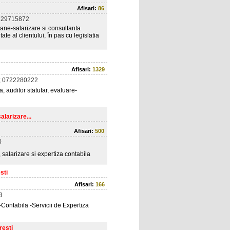
Afisari:
86
729715872
mane-salarizare si consultanta
ate al clientului, în pas cu legislatia
Afisari:
1329
; 0722280222
a, auditor statutar, evaluare-
alarizare...
Afisari:
500
0
 salarizare si expertiza contabila
sti
Afisari:
166
3
-Contabila -Servicii de Expertiza
resti