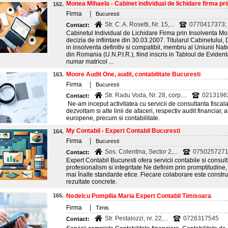
Monea Mihaela - Cabinet individual de lichidare firma prin
162.
|
Firma
Bucuresti
Str. C. A. Rosetti, Nr. 15,...
0770417373; 
Contact:
Cabinetul Individual de Lichidare Firma prin Insolventa Mon
decizia de infiintare din 30.03.2007. Titularul Cabinetului
in insolventa definitiv si compatibil, membru al Uniunii Nati
din Romania (U.N.P.I.R.), fiind inscris in Tabloul de Evident
numar matricol ...
Moore Audit One, audit, contabilitate Bucuresti
163.
|
Firma
Bucuresti
Str. Radu Voda, Nr. 28, corp....
0213196
Contact:
Ne-am inceput activitatea cu servicii de consultanta fiscala,
dezvoltam si alte linii de afaceri, respectiv audit financiar, a
europene, precum si contabilitate.
My Contabil - Expert Contabil Bucuresti
164.
|
Firma
Bucuresti
Sos. Colentina, Sector 2,...
0750257271
Contact:
Expert Contabil Bucuresti ofera servicii contabile si consul
profesionalism si integritate Ne definim prin promptitudine,
mai înalte standarde etice. Fiecare colaborare este construi
rezultate concrete.
165.
Nedelcu Pompilia Maria Expert Contabil Timisoara
|
Firma
Timis
Str. Pestalozzi, nr. 22,...
0726317545
Contact: