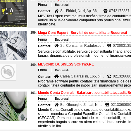
|
Firma
Bucuresti
Str. Firidei, Nr. 4, Ap. 36,...
0742172837;
Contact:
MBV Tax Expert este mai mult decât o firma de contabilitat
aduce un plus de valoare companiei prin profesionalismul sol
identificate.
159.
Mega Cont Expert - Servicii de contabilitate Bucuresti
|
Firma
Bucuresti
Str. Constantin Radulescu...
073003135
Contact:
Servicii de contabilitate, servicii de consultanta financiar-
tanara, dinamica de profesionisti in domeniul financiar-co
MESONIC BUSINESS SOFTWARE
160.
|
Firma
Bucuresti
Calea Calarasi nr. 165, bl....
021326680
Contact:
Programe software pentru contabilitate financiara si de ges
contabilitatea conturilor de imobilizari, managementul pro
Mondo Conta Consult - Salarizare, contabilitate, audit, B
161.
|
Firma
Bucuresti
Bd. Gheorghe Sincai, Nr....
0213360950
Contact:
Mondo Conta Consult este o societate de contabilitate, expe
si audit, membra a Corpului Expertilor Contabili si Contabil
(CECCAR). Personalul sau include experti contabili, experti 
experienta bogata si care va ofera cele mai bune servicii in
oferite si in lim...