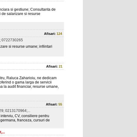
anciara si gestiune; Consultanta de
 de salarizare si resurse
Afisari:
124
; 0722730265
izare si resurse umane; infiintari
Afisari:
21
stru, Raluca Zaharioiu, ne dedicam
 oferind o gama larga de servicii
âna la audit financiar, resurse umane,
Afisari:
55
9; 0213170964;...
 interviu, CV, consiliere pentru
, germana, franceza, cursuri de
,...