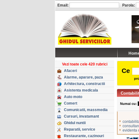
Email:
Parola:
Vezi toate cele 420 rubrici
Ce
Afaceri
Alarme, aparare, paza
pro
Arhitectura, constructii
Asistenta medicala
Contabili
Auto moto
Comert
Numai cu:
Comunicatii, massmedia
Cursuri, invatamant
•
contabilit
Ghidul nuntii
•
consultan
Reparatii, service
•
evidenta 
Restaurante, cazinouri