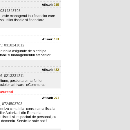
Afisari:
215
 0314343798
e, este managerul tau financiar care
utiilor fiscale si financiare
Afisari:
191
5; 0318241012
contabila asigurate de o echipa
ntabil si managementul afacerilor
Afisari:
432
6; 0213231211
tiune, gestionare marfurilor,
iectelor, arhivare, eCommerce
ucuresti
Afisari:
274
; 0724503703
rtiza contabila, consultanta fiscala
ilor Autorizati din Romania
fiscali si inspectori de personal, cu
 domeniu. Serviciile sale pot fi