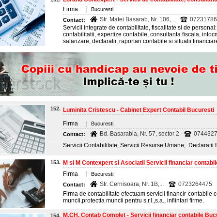
|
Firma
Bucuresti
Str. Matei Basarab, Nr. 106,...
07231786
Contact:
Servicii integrate de contabilitate, fiscalitate si de person
contabilitatii, expertize contabile, consultanta fiscala, in
salarizare, declaratii, raportari contabile si situatii financi
152.
Luminita Cristescu - Cabinet Expert Contabil Bucuresti
|
Firma
Bucuresti
Bd. Basarabia, Nr. 57, sector 2
074432
Contact:
Servicii Contabilitate; Servicii Resurse Umane; Declaratii f
153.
M si M Contexpert si Asociatii Servicii financiar contabi
|
Firma
Bucuresti
Str. Cernisoara, Nr. 1B,...
0723264475
Contact:
Firma de contabilitate efectuam servicii financir-contabile 
muncii,protectia muncii pentru s.r.l.,s.a., infiintari firme.
M.CH. Contab Complet - Servicii financiar contabile Buc
154.