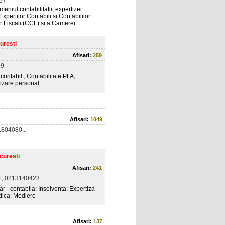
57
niul contabilitatii, expertizei
xpertilor Contabili si Contabililor
 Fiscali (CCF) si a Camerei
uresti
Afisari:
259
99
t contabil ; Contabilitate PFA;
rizare personal
Afisari:
1049
804080...
curesti
Afisari:
241
; 0213140423
r - contabila; Insolventa; Expertiza
idica; Mediere
Afisari:
137