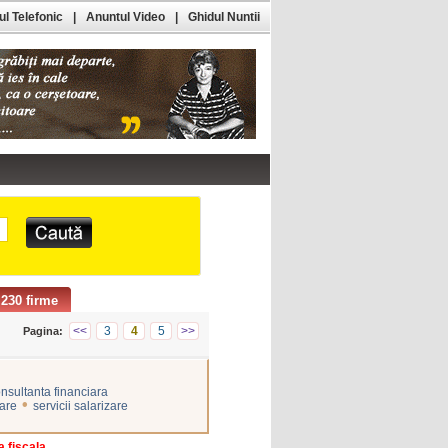
l Telefonic
|
Anuntul Video
|
Ghidul Nuntii
230 firme
<<
3
4
5
>>
Pagina:
nsultanta financiara
•
zare
servicii salarizare
fiscala,...