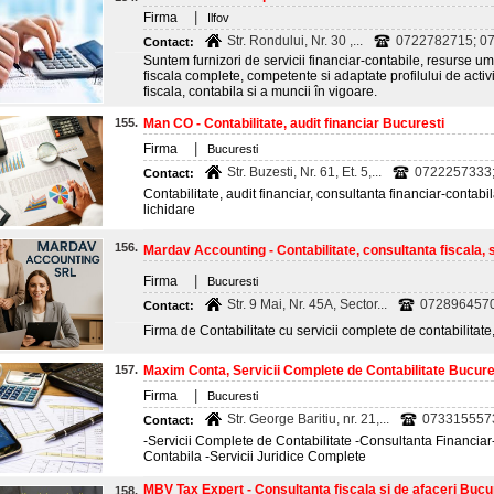
|
Firma
Ilfov
Str. Rondului, Nr. 30 ,...
0722782715; 0
Contact:
Suntem furnizori de servicii financiar-contabile, resurse u
fiscala complete, competente si adaptate profilului de activit
fiscala, contabila si a muncii în vigoare.
155.
Man CO - Contabilitate, audit financiar Bucuresti
|
Firma
Bucuresti
Str. Buzesti, Nr. 61, Et. 5,...
0722257333
Contact:
Contabilitate, audit financiar, consultanta financiar-contabil
lichidare
156.
Mardav Accounting - Contabilitate, consultanta fiscala, s
|
Firma
Bucuresti
Str. 9 Mai, Nr. 45A, Sector...
072896457
Contact:
Firma de Contabilitate cu servicii complete de contabilitate,
157.
Maxim Conta, Servicii Complete de Contabilitate Bucure
|
Firma
Bucuresti
Str. George Baritiu, nr. 21,...
073315557
Contact:
-Servicii Complete de Contabilitate -Consultanta Financiar
Contabila -Servicii Juridice Complete
MBV Tax Expert - Consultanta fiscala si de afaceri Bucu
158.