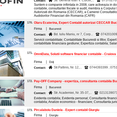
Str. General Ioan V. Culcer,...
07570270
Contact:
Suntem o companie infiintata in 2008, care activeaza in dome
contabile, consultantei fiscale si audit, membra a Corpului E
Autorizati din Romania (CECCAR), a Camerei Consultatilor
Audidorilor Financiari din Romania (CAFR)
170.
Olaru Ecaterina, Expert Contabil autorizat CECCAR Buc
|
Firma
Bucuresti
Bd. Iuliu Maniu, nr 7, Corp...
07420100
Contact:
Servicii contabilitate; Contabilitate Bucuresti si Ilfov; Exper
contabilitate financiara gestiune; Expertiza contabila; Sala
171.
OmniData, Solutii software financiar contabile - Craiova
|
Firma
Dolj
Str.Paltinis, Nr. 12,...
0744393399 ; 0751
Contact:
172.
Pay-OFF Company - expertiza, consultanta contabila Bu
|
Firma
Bucuresti
Str. Academiei, Nr. 35-37,...
0213139071
Contact:
Evidenta contabila; Evidenta personal; Consultanta financia
contabila; Analize economico - financiare; Consultanta jur
Pircalaboiu Daniela - Expert contabil Giurgiu
173.
|
Firma
Giurgiu