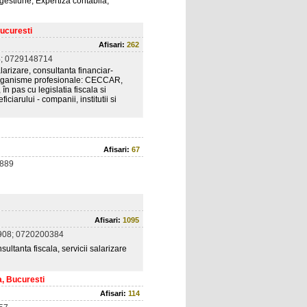
 gestiune, Expertiza contabila,
Bucuresti
Afisari:
262
; 0729148714
larizare, consultanta financiar-
r organisme profesionale: CECCAR,
n pas cu legislatia fiscala si
iciarului - companii, institutii si
Afisari:
67
889
Afisari:
1095
908; 0720200384
sultanta fiscala, servicii salarizare
a, Bucuresti
Afisari:
114