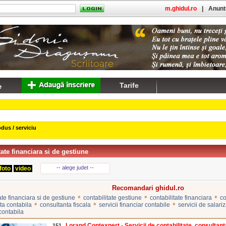
m.ghidul.ro
|
Anuntu
Tarife
dus / serviciu
tate financiara si de gestiune
-- alege judet --
foto
video
Recomandari ghidul.ro
•
•
•
ate financiara si de gestiune
contabilitate gestiune
contabilitate financiara
co
•
•
•
ta contabila
consultanta fiscala
servicii financiar contabile
servicii de salari
contabila
Lorand Contexpert - Servicii de contabilitate, consultanta 
151.