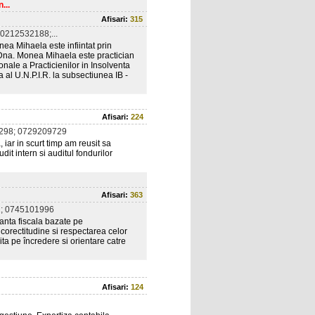
...
Afisari:
315
0212532188;...
ea Mihaela este infiintat prin
, Dna. Monea Mihaela este practician
onale a Practicienilor in Insolventa
a al U.N.P.I.R. la subsectiunea IB -
Afisari:
224
298; 0729209729
 iar in scurt timp am reusit sa
udit intern si auditul fondurilor
Afisari:
363
; 0745101996
tanta fiscala bazate pe
 corectitudine si respectarea celor
ta pe încredere si orientare catre
Afisari:
124