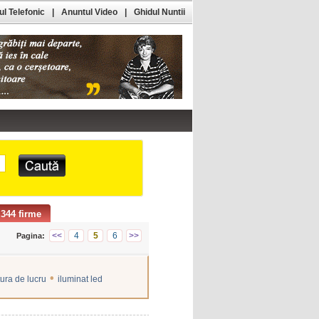
l Telefonic
|
Anuntul Video
|
Ghidul Nuntii
344 firme
<<
4
5
6
>>
Pagina:
•
ura de lucru
iluminat led