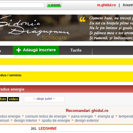
m.ghidul.ro
|
Anuntu
Tarife
dus / serviciu
edus energie
-- alege judet --
foto
video
Recomandari ghidul.ro
•
•
•
•
edus energie
consum redus de energie
pana energie
energia qi
temperat
•
•
•
birouri
design interior
spatiu de energie
design exterior
LEDSHINE
201.