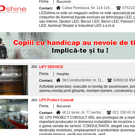
|
Firma
Bucuresti
Calea Floreasca, Nr. 114-116,...
075222
Contact:
LEDshine.ro este un magazin online ce este specializat pe 
corpurilor de Iluminat bazate exclusiv pe tehnologia LED,
sau interior, Spoturi LED, Becuri LED, Benzi LED, Panouri
LED, Iluminat Stradal si Industrial LED s.a.m.d.
202.
LIFT SERVICE
|
Firma
Harghita
Str.Constructorilor, nr. 11...
0266216 954;
Contact:
Activitate proiectare, executie si montaj de ascensoare, por
alarma,montaj porti glisante, montam bariere, construiesc por
LPV Proiect Consult
203.
|
Firma
Bucuresti
str.11 Iunie, nr. 77,sector...
021 330 62 00
Contact:
SC LPV PROIECT CONSULT SRL are privilegiul de a repre
important producator in domeniul instalatiilor de incalzire ce
o gama variata de servicii: CONSULTANTA: alegeti cea mai 
destinatia imobilului, amplasament si preferintele dumne
centrale termice, verificare proiecte, verif...