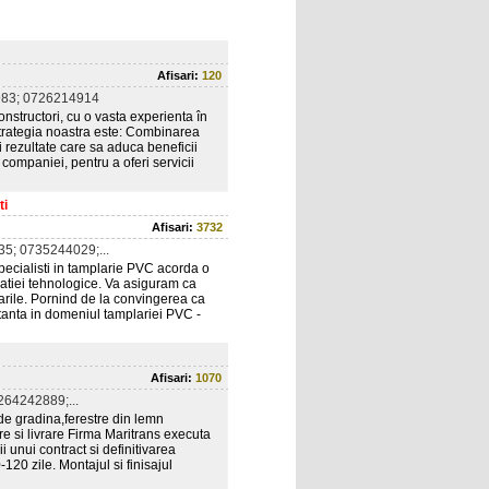
Afisari:
120
83; 0726214914
nstructori, cu o vasta experienta în
rategia noastra este: Combinarea
 rezultate care sa aduca beneficii
companiei, pentru a oferi servicii
ti
Afisari:
3732
5; 0735244029;...
cialisti in tamplarie PVC acorda o
vatiei tehnologice. Va asiguram ca
arile. Pornind de la convingerea ca
ltanta in domeniul tamplariei PVC -
Afisari:
1070
64242889;...
e gradina,ferestre din lemn
tare si livrare Firma Maritrans executa
i unui contract si definitivarea
20 zile. Montajul si finisajul