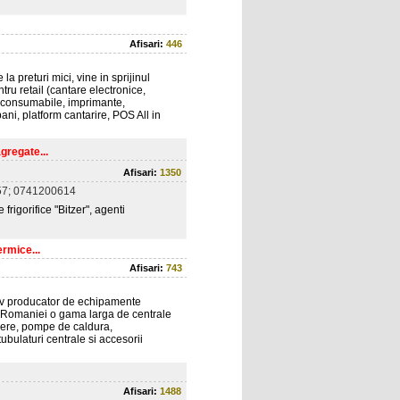
Afisari:
446
la preturi mici, vine in sprijinul
tru retail (cantare electronice,
i, consumabile, imprimante,
i, platform cantarire, POS All in
agregate...
Afisari:
1350
7; 0741200614
frigorifice "Bitzer", agenti
ermice...
Afisari:
743
eviv producator de echipamente
l Romaniei o gama larga de centrale
lere, pompe de caldura,
ubulaturi centrale si accesorii
Afisari:
1488