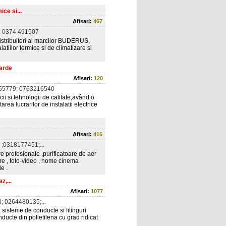
ce si...
Afisari:
467
 0374 491507
istribuitori ai marcilor BUDERUS,
ilor termice si de climatizare si
darde
Afisari:
120
55779; 0763216540
icii si tehnologii de calitate,având o
rea lucrarilor de instalatii electrice
Afisari:
416
;0318177451;...
re profesionale ,purificatoare de aer
are , foto-video , home cinema
e .
z,...
Afisari:
1077
 0264480135;...
 sisteme de conducte si fitinguri
ducte din polietilena cu grad ridicat