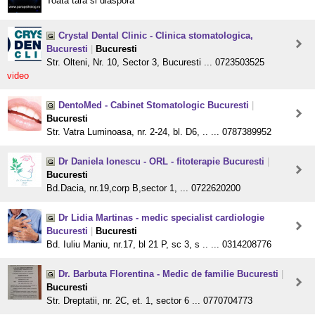
Toata tara si diaspora
Crystal Dental Clinic - Clinica stomatologica,
Bucuresti
|
Bucuresti
Str. Olteni, Nr. 10, Sector 3, Bucuresti ... 0723503525
video
DentoMed - Cabinet Stomatologic Bucuresti
|
Bucuresti
Str. Vatra Luminoasa, nr. 2-24, bl. D6, .. ... 0787389952
Dr Daniela Ionescu - ORL - fitoterapie Bucuresti
|
Bucuresti
Bd.Dacia, nr.19,corp B,sector 1, ... 0722620200
Dr Lidia Martinas - medic specialist cardiologie
Bucuresti
|
Bucuresti
Bd. Iuliu Maniu, nr.17, bl 21 P, sc 3, s .. ... 0314208776
Dr. Barbuta Florentina - Medic de familie Bucuresti
|
Bucuresti
Str. Dreptatii, nr. 2C, et. 1, sector 6 ... 0770704773