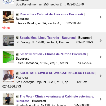
Sos.Pantelimon, nr. 256, sector 2, ... 0724651579
Rosca Ilie - Cabinet de Avocatura Bucuresti
|
Bucuresti
Intrarea Binelui, nr. 1A, sector 4 , ... 0722305448
video
Scoala Mea, Liceu Teoretic - Bucuresti
|
Bucuresti
Str. Valiug, Nr. 12-18, Sector 1, Bucure .. ... 0376203079
Smart Nutrition - Clinica de Nutritie Bucuresti
|
Bucuresti
Calea Floreasca, nr 169, etaj 1, sector .. ... 0736622539
SOCIETATE CIVILA DE AVOCATI NICOLAU FLORIN
|
Prahova
Str. Gheorghe Doja, bl. 35A1, et. 1, ap. .. ... Tel/Fax
0244.596.773
The Vets - Clinica veterinara si Cabinete veterinare,
Bucuresti
|
Bucuresti
Strada Agricultori, Nr.128 Bis, la inter .. ... 0755898888