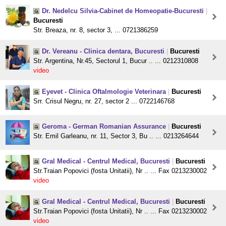
Dr. Nedelcu Silvia-Cabinet de Homeopatie-Bucuresti
|
Bucuresti
Str. Breaza, nr. 8, sector 3, ... 0721386259
Dr. Vereanu - Clinica dentara, Bucuresti
|
Bucuresti
Str. Argentina, Nr.45, Sectorul 1, Bucur .. ... 0212310808
video
Eyevet - Clinica Oftalmologie Veterinara
|
Bucuresti
Srr. Crisul Negru, nr. 27, sector 2 ... 0722146768
Geroma - German Romanian Assurance
|
Bucuresti
Str. Emil Garleanu, nr. 11, Sector 3, Bu .. ... 0213264644
Gral Medical - Centrul Medical, Bucuresti
|
Bucuresti
Str.Traian Popovici (fosta Unitatii), Nr .. ... Fax 0213230002
video
Gral Medical - Centrul Medical, Bucuresti
|
Bucuresti
Str.Traian Popovici (fosta Unitatii), Nr .. ... Fax 0213230002
video