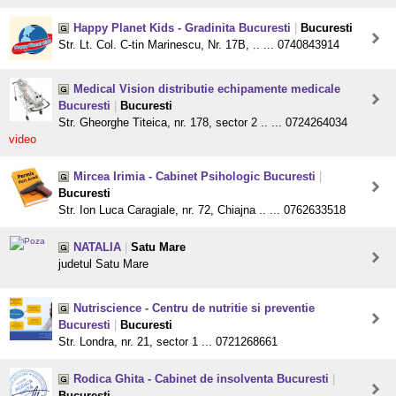
Happy Planet Kids - Gradinita Bucuresti
|
Bucuresti
Str. Lt. Col. C-tin Marinescu, Nr. 17B, .. ... 0740843914
Medical Vision distributie echipamente medicale
Bucuresti
|
Bucuresti
Str. Gheorghe Titeica, nr. 178, sector 2 .. ... 0724264034
video
Mircea Irimia - Cabinet Psihologic Bucuresti
|
Bucuresti
Str. Ion Luca Caragiale, nr. 72, Chiajna .. ... 0762633518
NATALIA
|
Satu Mare
judetul Satu Mare
Nutriscience - Centru de nutritie si preventie
Bucuresti
|
Bucuresti
Str. Londra, nr. 21, sector 1 ... 0721268661
Rodica Ghita - Cabinet de insolventa Bucuresti
|
Bucuresti