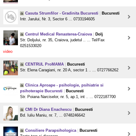
Casuta Strumfilor - Gradinita Bucuresti
|
Bucuresti
Intr. Jarului, Nr. 3, Sector 6 ... 0733194605
Centrul Medical Renasterea-Craiova
|
Dolj
Str. Doljului, nr. 35, Craiova, judetul .. ... Tel/Fax
0251533020
video
CENTRUL ProMAMA
|
Bucuresti
Str. Elena Caragiani, nr. 20 A, sector 1 .. ... 0727766262
Clinica Aproape - psihologie, psihiatrie si
psihoterapie Bucuresti
|
Bucuresti
Str. Poiana Narciselor, nr. 5, ap.1, int .. ... 0722187700
CMI Dr Diana Enachescu
|
Bucuresti
Bd. Iuliu Maniu, nr. 7, ... 0748246642
Consiliere Parapsihologica
|
Bucuresti