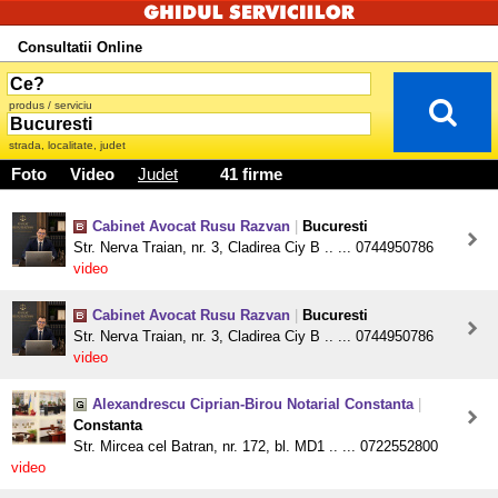
Consultatii Online
produs / serviciu
strada, localitate, judet
Foto
Video
Judet
41 firme
Cabinet Avocat Rusu Razvan
|
Bucuresti
Str. Nerva Traian, nr. 3, Cladirea Ciy B .. ... 0744950786
video
Cabinet Avocat Rusu Razvan
|
Bucuresti
Str. Nerva Traian, nr. 3, Cladirea Ciy B .. ... 0744950786
video
Alexandrescu Ciprian-Birou Notarial Constanta
|
Constanta
Str. Mircea cel Batran, nr. 172, bl. MD1 .. ... 0722552800
video