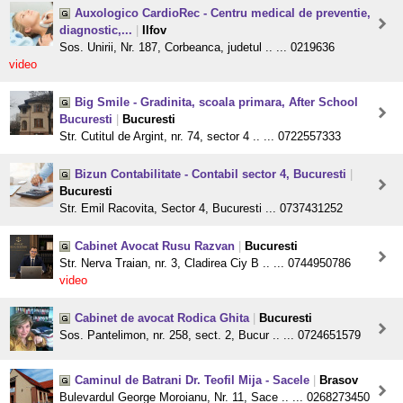
Auxologico CardioRec - Centru medical de preventie,
diagnostic,...
|
Ilfov
Sos. Unirii, Nr. 187, Corbeanca, judetul .. ... 0219636
video
Big Smile - Gradinita, scoala primara, After School
Bucuresti
|
Bucuresti
Str. Cutitul de Argint, nr. 74, sector 4 .. ... 0722557333
Bizun Contabilitate - Contabil sector 4, Bucuresti
|
Bucuresti
Str. Emil Racovita, Sector 4, Bucuresti ... 0737431252
Cabinet Avocat Rusu Razvan
|
Bucuresti
Str. Nerva Traian, nr. 3, Cladirea Ciy B .. ... 0744950786
video
Cabinet de avocat Rodica Ghita
|
Bucuresti
Sos. Pantelimon, nr. 258, sect. 2, Bucur .. ... 0724651579
Caminul de Batrani Dr. Teofil Mija - Sacele
|
Brasov
Bulevardul George Moroianu, Nr. 11, Sace .. ... 0268273450