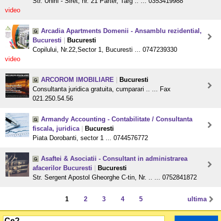
Str. Unirii - Siret, nr. 21 Parter, Targ .. ... 0353419988
video
Arcadia Apartments Domenii - Ansamblu rezidential,
Bucuresti
|
Bucuresti
Copilului, Nr.22,Sector 1, Bucuresti ... 0747239330
video
ARCOROM IMOBILIARE
|
Bucuresti
Consultanta juridica gratuita, cumparari .. ... Fax
021.250.54.56
Armandy Accounting - Contabilitate / Consultanta
fiscala, juridica
|
Bucuresti
Piata Dorobanti, sector 1 ... 0744576772
Asaftei & Asociatii - Consultant in administrarea
afacerilor Bucuresti
|
Bucuresti
Str. Sergent Apostol Gheorghe C-tin, Nr. .. ... 0752841872
1
2
3
4
5
ultima