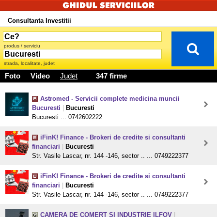
Consultanta Investitii
produs / serviciu
strada, localitate, judet
Foto
Video
Judet
347 firme
Astromed - Servicii complete medicina muncii
Bucuresti
|
Bucuresti
Bucuresti ... 0742602222
iFinK! Finance - Brokeri de credite si consultanti
financiari
|
Bucuresti
Str. Vasile Lascar, nr. 144 -146, sector .. ... 0749222377
iFinK! Finance - Brokeri de credite si consultanti
financiari
|
Bucuresti
Str. Vasile Lascar, nr. 144 -146, sector .. ... 0749222377
CAMERA DE COMERT SI INDUSTRIE ILFOV
|