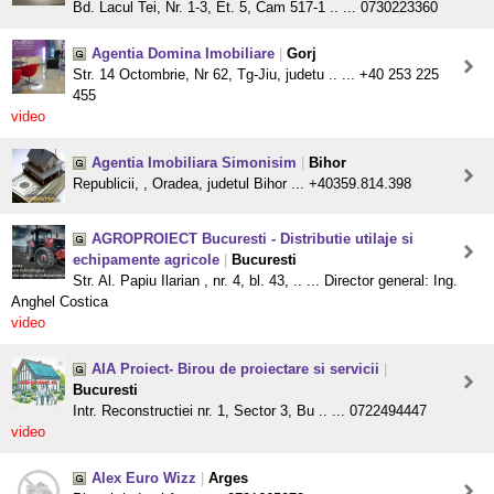
Bd. Lacul Tei, Nr. 1-3, Et. 5, Cam 517-1 .. ... 0730223360
Agentia Domina Imobiliare
|
Gorj
Str. 14 Octombrie, Nr 62, Tg-Jiu, judetu .. ... +40 253 225
455
video
Agentia Imobiliara Simonisim
|
Bihor
Republicii, , Oradea, judetul Bihor ... +40359.814.398
AGROPROIECT Bucuresti - Distributie utilaje si
echipamente agricole
|
Bucuresti
Str. Al. Papiu Ilarian , nr. 4, bl. 43, .. ... Director general: Ing.
Anghel Costica
video
AIA Proiect- Birou de proiectare si servicii
|
Bucuresti
Intr. Reconstructiei nr. 1, Sector 3, Bu .. ... 0722494447
video
Alex Euro Wizz
|
Arges