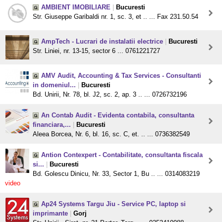
AMBIENT IMOBILIARE
|
Bucuresti
Str. Giuseppe Garibaldi nr. 1, sc. 3, et .. ... Fax 231.50.54
AmpTech - Lucrari de instalatii electrice
|
Bucuresti
Str. Liniei, nr. 13-15, sector 6 ... 0761221727
AMV Audit, Accounting & Tax Services - Consultanti
in domeniul...
|
Bucuresti
Bd. Unirii, Nr. 78, bl. J2, sc. 2, ap. 3 .. ... 0726732196
An Contab Audit - Evidenta contabila, consultanta
financiara,...
|
Bucuresti
Aleea Borcea, Nr. 6, bl. 16, sc. C, et. .. ... 0736382549
Antion Contexpert - Contabilitate, consultanta fiscala
si...
|
Bucuresti
Bd. Golescu Dinicu, Nr. 33, Sector 1, Bu .. ... 0314083219
video
Ap24 Systems Targu Jiu - Service PC, laptop si
imprimante
|
Gorj