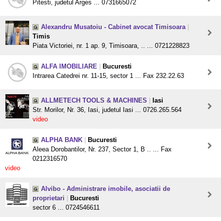
Pitesti, judetul Arges ... 0731665072
Alexandru Musatoiu - Cabinet avocat Timisoara
|
Timis
Piata Victoriei, nr. 1 ap. 9, Timisoara, .. ... 0721228823
ALFA IMOBILIARE
|
Bucuresti
Intrarea Catedrei nr. 11-15, sector 1 ... Fax 232.22.63
ALLMETECH TOOLS & MACHINES
|
Iasi
Str. Morilor, Nr. 36, Iasi, judetul Iasi ... 0726.265.564
video
ALPHA BANK
|
Bucuresti
Aleea Dorobantilor, Nr. 237, Sector 1, B .. ... Fax
0212316570
video
Alvibo - Administrare imobile, asociatii de
proprietari
|
Bucuresti
sector 6 ... 0724546611