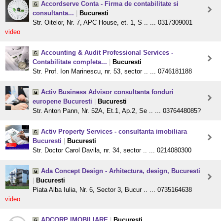
Accordserve Conta - Firma de contabilitate si
consultanta...
|
Bucuresti
Str. Oitelor, Nr. 7, APC House, et. 1, S .. ... 0317309001
video
Accounting & Audit Professional Services -
Contabilitate completa...
|
Bucuresti
Str. Prof. Ion Marinescu, nr. 53, sector .. ... 0746181188
Activ Business Advisor consultanta fonduri
europene Bucuresti
|
Bucuresti
Str. Anton Pann, Nr. 52A, Et.1, Ap.2, Se .. ... 0376448085?
Activ Property Services - consultanta imobiliara
Bucuresti
|
Bucuresti
Str. Doctor Carol Davila, nr. 34, sector .. ... 0214080300
Ada Concept Design - Arhitectura, design, Bucuresti
|
Bucuresti
Piata Alba Iulia, Nr. 6, Sector 3, Bucur .. ... 0735164638
video
ADCORP IMOBILIARE
|
Bucuresti