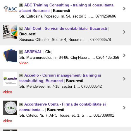
ABC Training Consulting - training si consultanta
afaceri Bucuresti
|
Bucuresti
Str. Eufrosina Popescu, nr. 54, sector 3 .. ... 0744259696
Abil Cont - Servicii de contabilitate, Bucuresti
|
Bucuresti
Soseaua Oltenitei, Sector 4, Bucuresti ... 0728283578
ABREVAL
|
Cluj
Str. Maramuresului, nr. 84-86, Cluj-Napo .. ... 0264.435.356
video
Accedio - Cursuri management, training si
teambuilding, Bucuresti
|
Bucuresti
Str. Mendeleev, nr. 7-15, sector 1 ... 0758888542
video
Accordserve Conta - Firma de contabilitate si
consultanta...
|
Bucuresti
Str. Oitelor, Nr. 7, APC House, et. 1, S .. ... 0317309001
video