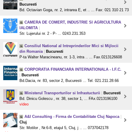
Bucuresti
Bd. Octavian Goga, nr. 2, intrarea E, et .. ... Fax: 021 310 21 73
CAMERA DE COMERT, INDUSTRIE SI AGRICULTURA
IALOMITA
|
Str. Lujerului nr. 2 - P- ... 0243.231.353
Consiliul National al Intreprinderilor Mici si Mijlocii
din Romania
|
Bucuresti
P-ta Walter Maracineanu, nr. 1-3, intra .. ... Fax.0213126608
CORPORATIA FINANCIARA INTERNATIONALA - I.F.C.
|
Bucuresti
Bd.Dacia, nr. 83, sector 2, Bucuresti ... Tel. 021.211.28.66
Ministerul Transporturilor si Infrastucturii
|
Bucuresti
Bd. Dinicu Golescu , nr. 38, sector 1, ... FAx.0213196100
video
A&I Consulting - Firma de Contabilitate Cluj Napoca
|
Cluj
Str. Motilor , Nr.6-8, etajul 5, Cluj, j .. ... 0737042178