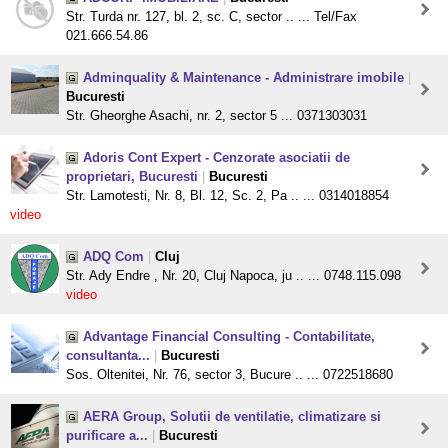
Str. Turda nr. 127, bl. 2, sc. C, sector .. ... Tel/Fax
021.666.54.86
Adminquality & Maintenance - Administrare imobile
|
Bucuresti
Str. Gheorghe Asachi, nr. 2, sector 5 ... 0371303031
Adoris Cont Expert - Cenzorate asociatii de
proprietari, Bucuresti
|
Bucuresti
Str. Lamotesti, Nr. 8, Bl. 12, Sc. 2, Pa .. ... 0314018854
video
ADQ Com
|
Cluj
Str. Ady Endre , Nr. 20, Cluj Napoca, ju .. ... 0748.115.098
video
Advantage Financial Consulting - Contabilitate,
consultanta...
|
Bucuresti
Sos. Oltenitei, Nr. 76, sector 3, Bucure .. ... 0722518680
AERA Group, Solutii de ventilatie, climatizare si
purificare a...
|
Bucuresti