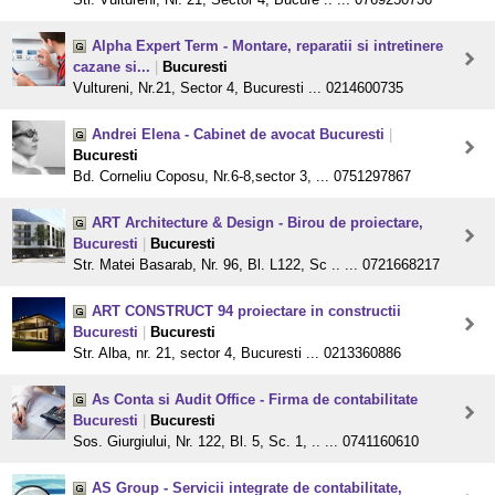
Alpha Expert Term - Montare, reparatii si intretinere
cazane si...
|
Bucuresti
Vultureni, Nr.21, Sector 4, Bucuresti ... 0214600735
Andrei Elena - Cabinet de avocat Bucuresti
|
Bucuresti
Bd. Corneliu Coposu, Nr.6-8,sector 3, ... 0751297867
ART Architecture & Design - Birou de proiectare,
Bucuresti
|
Bucuresti
Str. Matei Basarab, Nr. 96, Bl. L122, Sc .. ... 0721668217
ART CONSTRUCT 94 proiectare in constructii
Bucuresti
|
Bucuresti
Str. Alba, nr. 21, sector 4, Bucuresti ... 0213360886
As Conta si Audit Office - Firma de contabilitate
Bucuresti
|
Bucuresti
Sos. Giurgiului, Nr. 122, Bl. 5, Sc. 1, .. ... 0741160610
AS Group - Servicii integrate de contabilitate,