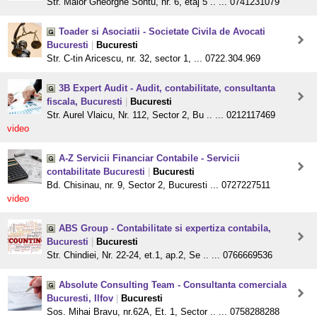
Str. Maior Gheorghe Sontu, nr. 6, etaj 5 .. ... 0741231079
Toader si Asociatii - Societate Civila de Avocati
Bucuresti
|
Bucuresti
Str. C-tin Aricescu, nr. 32, sector 1, ... 0722.304.969
3B Expert Audit - Audit, contabilitate, consultanta
fiscala, Bucuresti
|
Bucuresti
Str. Aurel Vlaicu, Nr. 112, Sector 2, Bu .. ... 0212117469
video
A-Z Servicii Financiar Contabile - Servicii
contabilitate Bucuresti
|
Bucuresti
Bd. Chisinau, nr. 9, Sector 2, Bucuresti ... 0727227511
video
ABS Group - Contabilitate si expertiza contabila,
Bucuresti
|
Bucuresti
Str. Chindiei, Nr. 22-24, et.1, ap.2, Se .. ... 0766669536
Absolute Consulting Team - Consultanta comerciala
Bucuresti, Ilfov
|
Bucuresti
Sos. Mihai Bravu, nr.62A, Et. 1, Sector .. ... 0758288288