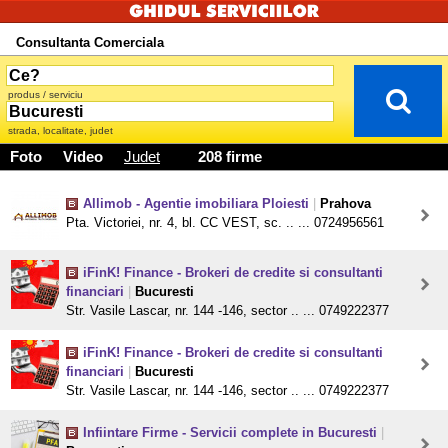
Consultanta Comerciala
produs / serviciu
strada, localitate, judet
Foto
Video
Judet
208 firme
Allimob - Agentie imobiliara Ploiesti
|
Prahova
Pta. Victoriei, nr. 4, bl. CC VEST, sc. .. ... 0724956561
iFinK! Finance - Brokeri de credite si consultanti
financiari
|
Bucuresti
Str. Vasile Lascar, nr. 144 -146, sector .. ... 0749222377
iFinK! Finance - Brokeri de credite si consultanti
financiari
|
Bucuresti
Str. Vasile Lascar, nr. 144 -146, sector .. ... 0749222377
Infiintare Firme - Servicii complete in Bucuresti
|