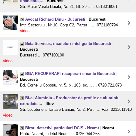
financiara,...
|
Bucuresti
Str. Maior Vasile Bacila, Nr. 21, Bl. 29 .. ... 0318018061
Avocat Richard Dinu - Bucuresti
|
Bucuresti
Intr. Sectorului, Nr 10, Corp C2, Parter .. ... 0721180794
video
Beta Services, incuietori inteligente Bucuresti
|
Bucuresti
Bucuresti ... 0787100100
video
BGA RECUPERARI recuperari creante Bucuresti
|
Bucuresti
Bd. Corneliu Coposu, nr. 5, bl. 103, sc. .. ... 0720.721.073
Bi-al Aluminiu - Producator de profile de aluminiu
extrudate,...
|
Ilfov
Str. Locotenent Tanase Banciu, Nr. 2, Po .. ... Fax: 0213611910
video
Birou detectivi particulari DCIS - Neamt
|
Neamt
Piatra Neamt, judetul Neamt ... 0726.944.265