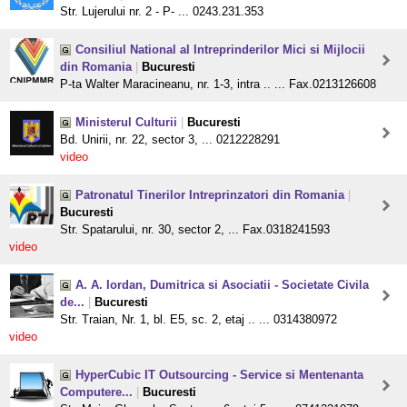
Str. Lujerului nr. 2 - P- ... 0243.231.353
Consiliul National al Intreprinderilor Mici si Mijlocii
din Romania
|
Bucuresti
P-ta Walter Maracineanu, nr. 1-3, intra .. ... Fax.0213126608
Ministerul Culturii
|
Bucuresti
Bd. Unirii, nr. 22, sector 3, ... 0212228291
video
Patronatul Tinerilor Intreprinzatori din Romania
|
Bucuresti
Str. Spatarului, nr. 30, sector 2, ... Fax.0318241593
video
A. A. Iordan, Dumitrica si Asociatii - Societate Civila
de...
|
Bucuresti
Str. Traian, Nr. 1, bl. E5, sc. 2, etaj .. ... 0314380972
video
HyperCubic IT Outsourcing - Service si Mentenanta
Computere...
|
Bucuresti