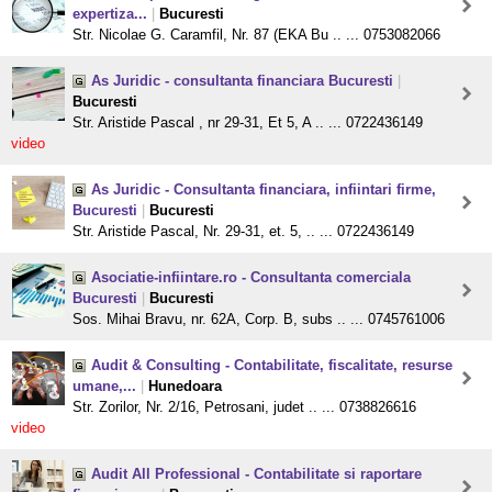
expertiza...
|
Bucuresti
Str. Nicolae G. Caramfil, Nr. 87 (EKA Bu .. ... 0753082066
As Juridic - consultanta financiara Bucuresti
|
Bucuresti
Str. Aristide Pascal , nr 29-31, Et 5, A .. ... 0722436149
video
As Juridic - Consultanta financiara, infiintari firme,
Bucuresti
|
Bucuresti
Str. Aristide Pascal, Nr. 29-31, et. 5, .. ... 0722436149
Asociatie-infiintare.ro - Consultanta comerciala
Bucuresti
|
Bucuresti
Sos. Mihai Bravu, nr. 62A, Corp. B, subs .. ... 0745761006
Audit & Consulting - Contabilitate, fiscalitate, resurse
umane,...
|
Hunedoara
Str. Zorilor, Nr. 2/16, Petrosani, judet .. ... 0738826616
video
Audit All Professional - Contabilitate si raportare