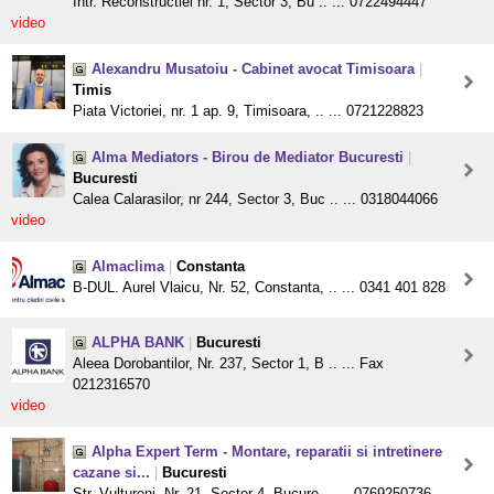
Intr. Reconstructiei nr. 1, Sector 3, Bu .. ... 0722494447
video
Alexandru Musatoiu - Cabinet avocat Timisoara
|
Timis
Piata Victoriei, nr. 1 ap. 9, Timisoara, .. ... 0721228823
Alma Mediators - Birou de Mediator Bucuresti
|
Bucuresti
Calea Calarasilor, nr 244, Sector 3, Buc .. ... 0318044066
video
Almaclima
|
Constanta
B-DUL. Aurel Vlaicu, Nr. 52, Constanta, .. ... 0341 401 828
ALPHA BANK
|
Bucuresti
Aleea Dorobantilor, Nr. 237, Sector 1, B .. ... Fax
0212316570
video
Alpha Expert Term - Montare, reparatii si intretinere
cazane si...
|
Bucuresti
Str. Vultureni, Nr. 21, Sector 4, Bucure .. ... 0769250736