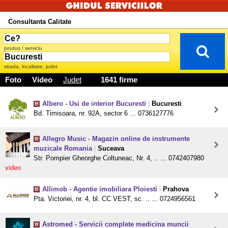
Consultanta Calitate
produs / serviciu
strada, localitate, judet
Foto
Video
Judet
1641 firme
Albero - Usi de interior Bucuresti
|
Bucuresti
Bd. Timisoara, nr. 92A, sector 6 ... 0736127776
Allegro Music - Magazin online de instrumente
muzicale Romania
|
Suceava
Str. Pompier Gheorghe Coltuneac, Nr. 4, .. ... 0742407980
video
Allimob - Agentie imobiliara Ploiesti
|
Prahova
Pta. Victoriei, nr. 4, bl. CC VEST, sc. .. ... 0724956561
Astromed - Servicii complete medicina muncii