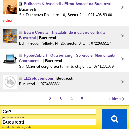
Bulboaca & Asociatii - Birou Avocatura Bucuresti
|
Bucuresti
Str. Dumbrava Rosie, nr. 10, Sector 2, ... 021.408.89.00
video
Evam Constal - Instalatii de incalzire centrala,
Bucuresti
|
Bucuresti
Bd. Theodor Pallady, Nr. 26, sector 3, .. ... 0722609527
HyperCubic IT Outsourcing - Service si Mentenanta
Computere...
|
Bucuresti
Str. Maior Gheorghe Sontu, nr. 6, etaj 5 .. ... 0741231079
112solution.com
|
Bucuresti
Bucuresti ... 0754885861
1
2
3
4
5
ultima
produs / serviciu
strada, localitate, judet