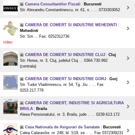
Camera Consultantilor Fiscali
|
Bucuresti
Str. Alexandru Constantinescu, nr. 61, s .. ... 0733303052
CAMERA DE COMERT SI INDUSTRIE MEHEDINTI
|
Mehedinti
Str. Sm ... Fax: 0252312736
video
CAMERA DE COMERT SI INDUSTRIE CLUJ
|
Cluj
Str. Horea, nr. 3, Cluj, judetul Cluj ... 0364.730.992
(centrala)
CAMERA DE COMERT SI INDUSTRIE GORJ
|
Gorj
Str. Tudor Vladimirescu, nr. 54, Tg. Jiu .. ... Fax
0253.217.779
CAMERA DE COMERT, INDUSTRIE SI AGRICULTURA
BRiILA
|
Braila
Aleea Pensionatului, nr. 3, Braila, jude .. ... 0239.613.172
Casa Nationala de Asigurari de Sanatate
|
Bucuresti
Calea Calarasilor, nr. 248, bl. S19, se .. ... Fax 0372309231