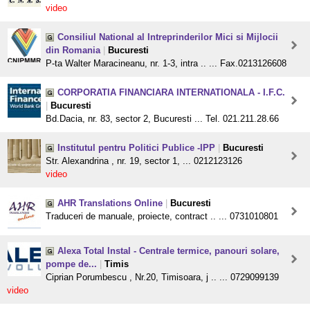
video
Consiliul National al Intreprinderilor Mici si Mijlocii
din Romania
|
Bucuresti
P-ta Walter Maracineanu, nr. 1-3, intra .. ... Fax.0213126608
CORPORATIA FINANCIARA INTERNATIONALA - I.F.C.
|
Bucuresti
Bd.Dacia, nr. 83, sector 2, Bucuresti ... Tel. 021.211.28.66
Institutul pentru Politici Publice -IPP
|
Bucuresti
Str. Alexandrina , nr. 19, sector 1, ... 0212123126
video
AHR Translations Online
|
Bucuresti
Traduceri de manuale, proiecte, contract .. ... 0731010801
Alexa Total Instal - Centrale termice, panouri solare,
pompe de...
|
Timis
Ciprian Porumbescu , Nr.20, Timisoara, j .. ... 0729099139
video