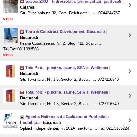
Sasoia 2003 - Hidroizolatii, termoizolatii, pardoseli
|
Calarasi
Str. Principala nr. 32, Com. Belciugatel .. ... 0744344787
video
Terra & Construct Development, Bucuresti
|
Bucuresti
Ileana Cosanzeana, Nr. 2, Bloc P11, Scar .. ...
Tel/Fax:0311082506
video
TotalPool - piscine, saune, SPA si Wellness
|
Bucuresti
Str. Torentului, Nr. 1-5, Sector 2, Bucu .. ... 0727116540
TotalPool - piscine, saune, SPA si Wellness
|
Bucuresti
Str. Torentului, Nr. 1-5, Sector 2, Bucu .. ... 0727116540
Agentia Nationala de Cadastru si Publicitate
Imobiliara
|
Bucuresti
Splaiul Independentei, nr. 202A, sector .. ... Fax 021.3165224