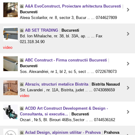
A&A EvoConstruct, Proiectare arhitectura Bucuresti
|
Bucuresti
Aleea Scolarilor, nr. 8, sector 3, Bucur .. ... 0744627809
AB SET TRADING
|
Bucuresti
Bd. Ion Mihalache, nr. 38, bl. 33A, ap. .. ... Fax
021.318.34.90
video
ABC Construct - Firma constructii Bucuresti
|
Bucuresti
Sos. Alexandriei, nr 1, bl 2, sc 5, sect .. ... 0722678073
Abraziv, structuri metalice Bistrita
|
Bistrita Nasaud
Str. Lavandei , nr. 11A, Bistrita, judet .. ... 0743088659
video
ACDD Art Construct Development & Design -
Consultanta, si executie...
|
Bucuresti
Orzari , Nr.5, Bl. Birouri 46Bis,Sector .. ... 0744536162
Aclad Design, alpinism utilitar - Prahova
|
Prahova