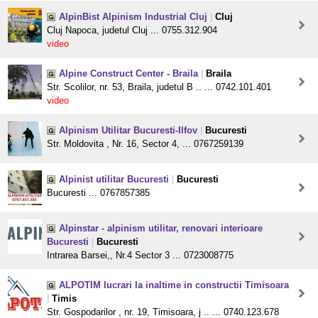
AlpinBist Alpinism Industrial Cluj
|
Cluj
Cluj Napoca, judetul Cluj ... 0755.312.904
video
Alpine Construct Center - Braila
|
Braila
Str. Scolilor, nr. 53, Braila, judetul B .. ... 0742.101.401
video
Alpinism Utilitar Bucuresti-Ilfov
|
Bucuresti
Str. Moldovita , Nr. 16, Sector 4, ... 0767259139
Alpinist utilitar Bucuresti
|
Bucuresti
Bucuresti ... 0767857385
Alpinstar - alpinism utilitar, renovari interioare
Bucuresti
|
Bucuresti
Intrarea Barsei,, Nr.4 Sector 3 ... 0723008775
ALPOTIM lucrari la inaltime in constructii Timisoara
|
Timis
Str. Gospodarilor , nr. 19, Timisoara, j .. ... 0740.123.678