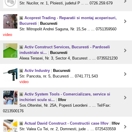
Str. Nucilor, nr. 1, Ploiesti, judetul P .. ... 0726.259.679
Acoprest Trading - Reparatii si montaj acoperisuri,
Bucuresti
|
Bucuresti
Str. Mitropolit Andrei Saguna, Nr. 15,Se .. ... 0751359560
video
Activ Construct Services, Bucuresti - Pardoseli
industriale si...
|
Bucuresti
Aleea Terasei, Nr. 3, Sector 4, Bucurest .. ... 0735521230
Activ Industry
|
Bucuresti
Str. Pancota, nr. 5, Bucuresti ... 0741.771.543
video
Activ System Tools - Comercializare, service si
inchirieri scule si...
|
Ilfov
Sos.Oltenitei, Nr. 25A, Popesti Leordeni .. ... Tel/Fax:
0213500176
Actual David Construct - Constructii case Ilfov
|
Ilfov
Str. Valea Cu Tei, nr. 2, Domnesti, jude .. ... 0725433559