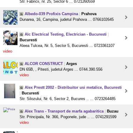
Str. Fabricii, nr. 25, Sector 6 ... 0721260559
Albedo-039 Profixis Campina
|
Prahova
Dunarea, 16, Campina, judetul Prahova ... 0766102645
Alc Electrical Testing, Electrician - Bucuresti
|
Bucuresti
Aleea Tulcea, Nr. 5, Sector 5, Bucuresti ... 0723361107
video
ALCOR CONSTRUCT
|
Arges
DN 65B, , Pitesti, judetul Arges ... 0744.390.556
video
Alex Prestt 2002 - Distribuitor usi metalice, Bucuresti
|
Bucuresti
Str. Silozului, Nr. 6, Sector 2, Bucures .. ... 0723264485
Alex Trans - Transport de marfa agabaritica
|
Buzau
Str. Principala, Nr. 366, Pogonele, jude .. ... 0741291599
video