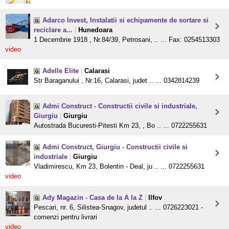
Adarco Invest, Instalatii si echipamente de sortare si
reciclare a...
|
Hunedoara
1 Decembrie 1918 , Nr.84/39, Petrosani, .. ... Fax: 0254513303
video
Adelle Elite
|
Calarasi
Str Baraganului , Nr.16, Calarasi, judet .. ... 0342814239
Admi Construct - Constructii civile si industriale,
Giurgiu
|
Giurgiu
Autostrada Bucuresti-Pitesti Km 23, , Bo .. ... 0722255631
Admi Construct, Giurgiu - Constructii civile si
industriale
|
Giurgiu
Vladimirescu, Km 23, Bolentin - Deal, ju .. ... 0722255631
video
Ady Magazin - Casa de la A la Z
|
Ilfov
Pescari, nr. 6, Silistea-Snagov, judetul .. ... 0726223021 -
comenzi pentru livrari
video