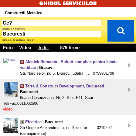
Constructii Metalice
produs / serviciu
strada, localitate, judet
Foto
Video
Judet
879 firme
Alcotek Romania - Solutii complete pentru fatade
ventilate
|
Brasov
Str. Narciselor, nr. 5, Brasov, judetul .. ... 0759931709
Terra & Construct Development, Bucuresti
|
Bucuresti
Ileana Cosanzeana, Nr. 2, Bloc P11, Scar .. ...
Tel/Fax:0311082506
video
Electrica
|
Bucuresti
Str.Grigore Alexandrescu, nr. 9, sector .. ... 0219292
(deranjamente)