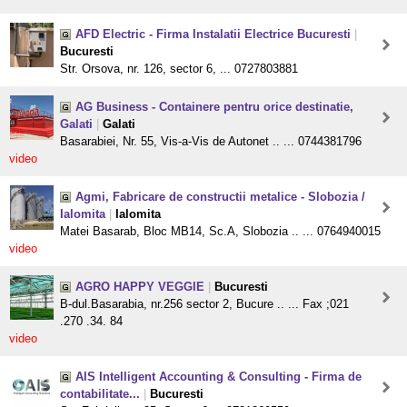
AFD Electric - Firma Instalatii Electrice Bucuresti
|
Bucuresti
Str. Orsova, nr. 126, sector 6, ... 0727803881
AG Business - Containere pentru orice destinatie,
Galati
|
Galati
Basarabiei, Nr. 55, Vis-a-Vis de Autonet .. ... 0744381796
video
Agmi, Fabricare de constructii metalice - Slobozia /
Ialomita
|
Ialomita
Matei Basarab, Bloc MB14, Sc.A, Slobozia .. ... 0764940015
video
AGRO HAPPY VEGGIE
|
Bucuresti
B-dul.Basarabia, nr.256 sector 2, Bucure .. ... Fax ;021
.270 .34. 84
video
AIS Intelligent Accounting & Consulting - Firma de
contabilitate...
|
Bucuresti