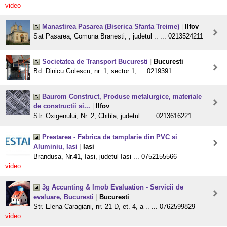
video
Manastirea Pasarea (Biserica Sfanta Treime)
|
Ilfov
Sat Pasarea, Comuna Branesti, , judetul .. ... 0213524211
Societatea de Transport Bucuresti
|
Bucuresti
Bd. Dinicu Golescu, nr. 1, sector 1, ... 0219391 .
Baurom Construct, Produse metalurgice, materiale
de constructii si...
|
Ilfov
Str. Oxigenului, Nr. 2, Chitila, judetul .. ... 0213616221
Prestarea - Fabrica de tamplarie din PVC si
Aluminiu, Iasi
|
Iasi
Brandusa, Nr.41, Iasi, judetul Iasi ... 0752155566
video
3g Accunting & Imob Evaluation - Servicii de
evaluare, Bucuresti
|
Bucuresti
Str. Elena Caragiani, nr. 21 D, et. 4, a .. ... 0762599829
video