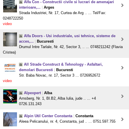
Alfa Con - Constructii civile si lucrari de amenajari
interioare,...
|
Arges
Strada Industriei, Nr. 17, Curtea de Arg .. ... Tel/Fax:
0248722250
video
Alfa Doors - Usi industriale, usi tehnice, sisteme de
acces,...
|
Bucuresti
Drumul Intre Tarlale, Nr. 42, Sector 3, .. ... 0748211242 (Flavia
Cristea)
All Strade Construct & Tehnology - Asfaltari,
demolari Bucuresti
|
Bucuresti
Str. Baba Novac, nr. 17, Sector 3 ... 0726952672
video
Alpexpert
|
Alba
Arnsberg, Nr. 1, Bl.B2, Alba Iulia, jude .. ... +4
0726.131.243
Alpin Util Center Constanta
|
Constanta
Aleea Pelicanului, nr. 4, Constanta, jud .. ... 0751.597.755