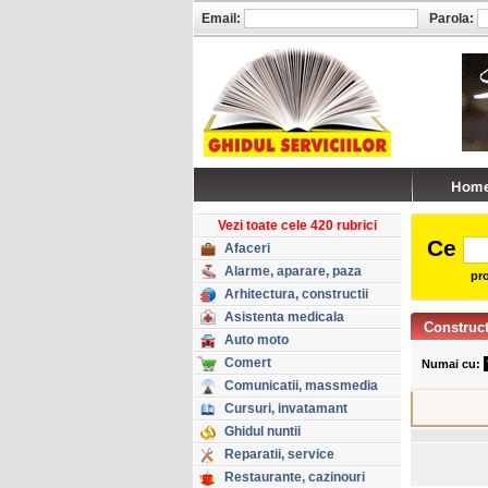
Email:
Parola:
Vezi toate cele 420 rubrici
Ce
Afaceri
Alarme, aparare, paza
pro
Arhitectura, constructii
Asistenta medicala
Construct
Auto moto
Comert
Numai cu:
Comunicatii, massmedia
Cursuri, invatamant
Ghidul nuntii
Reparatii, service
Restaurante, cazinouri