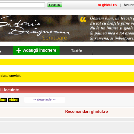
m.ghidul.ro
|
Anuntu
Tarife
dus / serviciu
ii locuinte
-- alege judet --
foto
video
Recomandari ghidul.ro