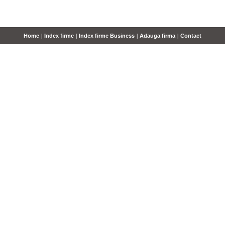
Home
|
Index firme
|
Index firme Business
|
Adauga firma
|
Contact