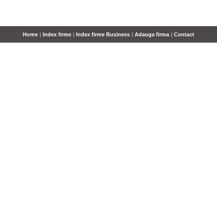
Home
|
Index firme
|
Index firme Business
|
Adauga firma
|
Contact