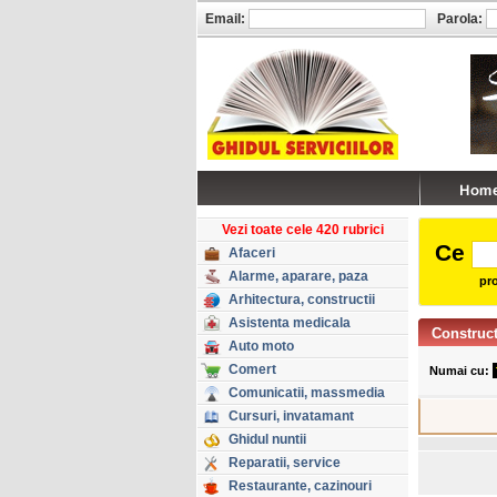
Email:
Parola:
Vezi toate cele 420 rubrici
Ce
Afaceri
Alarme, aparare, paza
pro
Arhitectura, constructii
Asistenta medicala
Constructi
Auto moto
Comert
Numai cu:
Comunicatii, massmedia
Cursuri, invatamant
Ghidul nuntii
Reparatii, service
Restaurante, cazinouri