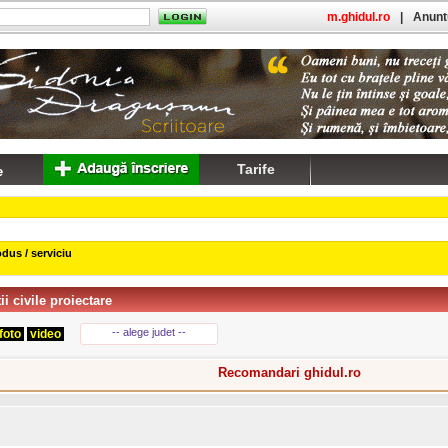
m.ghidul.ro
|
Anuntu
Tarife
dus / serviciu
i civile proiectare
-- alege judet --
foto
video
Recomandari ghidul.ro