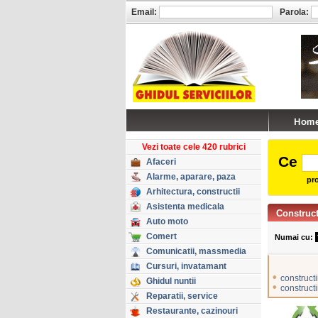
Email:
Parola:
Vezi toate cele 420 rubrici
Ce
Afaceri
Alarme, aparare, paza
pro
Arhitectura, constructii
Asistenta medicala
Construct
Auto moto
Comert
Numai cu:
Comunicatii, massmedia
Cursuri, invatamant
•
constructi
Ghidul nuntii
•
constructi
Reparatii, service
Restaurante, cazinouri