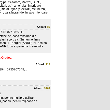
gips, Cesarom, Matizol, Ductil,
tari, usi), amenajari interioare
, metalurgice (electrozi, otel beton,
t, var), lucrari de finisaje interioare
Afisari:
85
749; 0761049111
ectrice de joasa tensiune din
oteluri, scoli, etc. Suntem o firma
omeniul Energiei (ANRE) iar echipa
at ANRE, cu experienta în executia
n, Oradea
Afisari:
219
94 ; 0735707549;...
Afisari:
1026
2
, pentru multiple utilizari:
rzi, podele pentru mijloace de