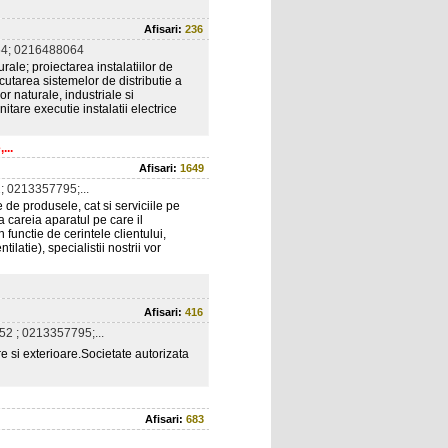
Afisari:
236
4; 0216488064
urale; proiectarea instalatiilor de
ecutarea sistemelor de distributie a
r naturale, industriale si
nitare executie instalatii electrice
...
Afisari:
1649
 0213357795;...
e de produsele, cat si serviciile pe
a careia aparatul pe care il
 functie de cerintele clientului,
tilatie), specialistii nostrii vor
Afisari:
416
2 ; 0213357795;...
are si exterioare.Societate autorizata
Afisari:
683