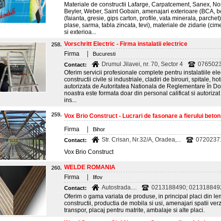
Materiale de constructii Lafarge, Carpatcement, Sanex, Nor
Beyler, Weber, Saint Gobain, amenajari exterioare (BCA, bol
(faianta, gresie, gips carton, profile, vata minerala, parchet)
plase, sarma, tabla zincata, tevi), materiale de zidarie (cimen
si exterioa...
Vorschritt Electric - Firma instalatii electrice
258.
|
Firma
Bucuresti
Drumul Jilavei, nr. 70, Sector 4
0765023
Contact:
Oferim servicii profesionale complete pentru instalatiile el
constructii civile si industriale, cladiri de birouri, spitale, h
autorizata de Autoritatea Nationala de Reglementare în D
noastra este formata doar din personal calificat si autoriz
ins...
259.
Vox Brio Construct - Lucrari de fasonare a fierului beto
|
Firma
Bihor
Str. Crisan, Nr.32/A, Oradea,...
07202371
Contact:
Vox Brio Construct
WELDE ROMANIA
260.
|
Firma
Ilfov
Autostrada....
0213188490; 021318849
Contact:
Oferim o gama variata de produse, in principal placi din lemn
constructii, productia de mobila si usi, amenajari spatii ve
transpor, placaj pentru matrite, ambalaje si alte placi.