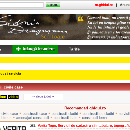
m.ghidul.ro
|
Anuntu
Tarife
dus / serviciu
ii civile case
-- alege judet --
foto
video
Recomandari ghidul.ro
•
•
•
•
i civile case
constructii case
constructii cladiri
constructii de cladiri
servici
•
•
•
i birouri
amenajari constructii
constructii hale
constructii lemn
Verita Topo, Servicii de cadastru si intabulare, topografie 
251.