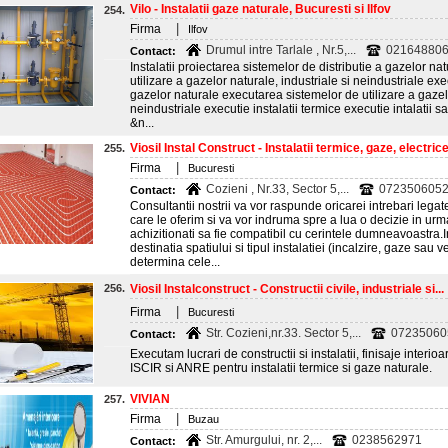
Vilo - Instalatii gaze naturale, Bucuresti si Ilfov
254.
|
Firma
Ilfov
Drumul intre Tarlale , Nr.5,...
021648806
Contact:
Instalatii proiectarea sistemelor de distributie a gazelor nat
utilizare a gazelor naturale, industriale si neindustriale ex
gazelor naturale executarea sistemelor de utilizare a gazelo
neindustriale executie instalatii termice executie intalatii sa
&n...
Viosil Instal Construct - Instalatii termice, gaze, electrice,
255.
|
Firma
Bucuresti
Cozieni , Nr.33, Sector 5,...
0723506052;
Contact:
Consultantii nostrii va vor raspunde oricarei intrebari legat
care le oferim si va vor indruma spre a lua o decizie in urm
achizitionati sa fie compatibil cu cerintele dumneavoastra.In
destinatia spatiului si tipul instalatiei (incalzire, gaze sau ven
determina cele...
256.
Viosil Instalconstruct - Constructii civile, industriale si...
|
Firma
Bucuresti
Str. Cozieni,nr.33. Sector 5,...
072350605
Contact:
Executam lucrari de constructii si instalatii, finisaje interio
ISCIR si ANRE pentru instalatii termice si gaze naturale.
VIVIAN
257.
|
Firma
Buzau
Str. Amurgului, nr. 2,...
0238562971
Contact: