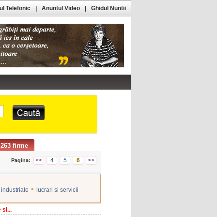
l Telefonic
|
Anuntul Video
|
Ghidul Nuntii
263 firme
<<
4
5
6
>>
Pagina:
•
i industriale
lucrari si servicii
si...