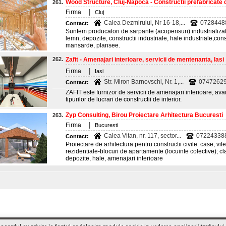
Wood Structure, Cluj-Napoca - Constructii prefabricate 
261.
|
Firma
Cluj
Calea Dezmirului, Nr 16-18,...
0728448
Contact:
Suntem producatori de sarpante (acoperisuri) industrializat
lemn, depozite, constructii industriale, hale industriale,cons
mansarde, plansee.
262.
Zafit - Amenajari interioare, servicii de mentenanta, Iasi
|
Firma
Iasi
Str. Miron Barnovschi, Nr. 1,...
07472629
Contact:
ZAFIT este furnizor de servicii de amenajari interioare, av
tipurilor de lucrari de constructii de interior.
Zyp Consulting, Birou Proiectare Arhitectura Bucuresti
263.
|
Firma
Bucuresti
Calea Vitan, nr. 117, sector...
07224338
Contact:
Proiectare de arhitectura pentru constructii civile: case, vil
rezidentiale-blocuri de apartamente (locuinte colective); clad
depozite, hale, amenajari interioare