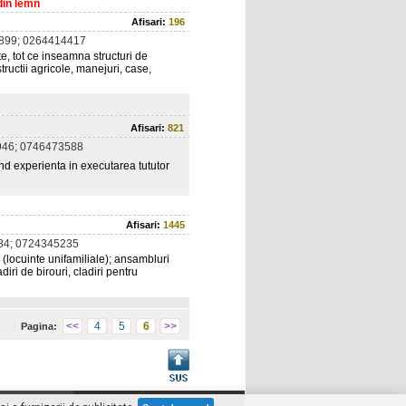
din lemn
Afisari:
196
899; 0264414417
e, tot ce inseamna structuri de
tructii agricole, manejuri, case,
Afisari:
821
46; 0746473588
and experienta in executarea tututor
Afisari:
1445
84; 0724345235
e (locuinte unifamiliale); ansambluri
iri de birouri, cladiri pentru
<<
4
5
6
>>
Pagina: