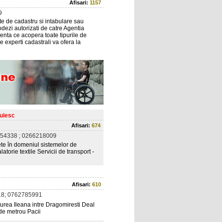
Afisari:
1157
9
e de cadastru si intabulare sau
odezi autorizati de catre Agentia
ienta ce acopera toate tipurile de
e experti cadastrali va ofera la
cuiesc
Afisari:
674
54338 ; 0266218009
ete în domeniul sistemelor de
atorie textile Servicii de transport -
Afisari:
610
8; 0762785991
durea Ileana intre Dragomiresti Deal
 de metrou Pacii