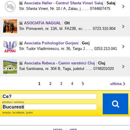
Asociatia Haller - Centrul Sfanta Vineri Salaj
|
Salaj
Str. Sfanta Vineri, Nr. 10 / A, Zalau, j .. ... 0744607475
ASOCIATIA NAGUAL
|
Olt
Str. Primaverii, nr. 13A, bl. FA23B, sc. .. ... 0723.310.804
Asociatia Psihologilor Gorjeni
|
Gorj
Str. Tudor Vladimirescu, nr. 36, Targu J .. ... 0253.213.041
Asociatia Rebeca - Camin varstnici Cluj
|
Cluj
Sat Santioana, nr. 304 B, Taga, judetul .. ... 0748201020
1
2
3
4
5
ultima
produs / serviciu
strada, localitate, judet