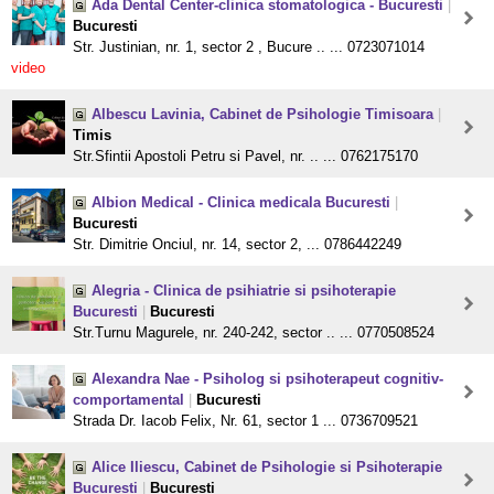
Ada Dental Center-clinica stomatologica - Bucuresti
|
Bucuresti
Str. Justinian, nr. 1, sector 2 , Bucure .. ... 0723071014
video
Albescu Lavinia, Cabinet de Psihologie Timisoara
|
Timis
Str.Sfintii Apostoli Petru si Pavel, nr. .. ... 0762175170
Albion Medical - Clinica medicala Bucuresti
|
Bucuresti
Str. Dimitrie Onciul, nr. 14, sector 2, ... 0786442249
Alegria - Clinica de psihiatrie si psihoterapie
Bucuresti
|
Bucuresti
Str.Turnu Magurele, nr. 240-242, sector .. ... 0770508524
Alexandra Nae - Psiholog si psihoterapeut cognitiv-
comportamental
|
Bucuresti
Strada Dr. Iacob Felix, Nr. 61, sector 1 ... 0736709521
Alice Iliescu, Cabinet de Psihologie si Psihoterapie
Bucuresti
|
Bucuresti