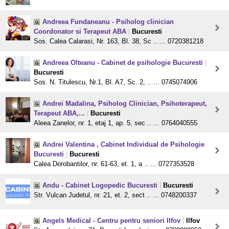
Andreea Fundaneanu - Psiholog clinician
Coordonator si Terapeut ABA
|
Bucuresti
Sos. Calea Calarasi, Nr. 163, Bl. 38, Sc .. ... 0720381218
Andreea Olteanu - Cabinet de psihologie Bucuresti
|
Bucuresti
Sos. N. Titulescu, Nr.1, Bl. A7, Sc. 2, .. ... 0745074906
Andrei Madalina, Psiholog Clinician, Psihoterapeut,
Terapeut ABA,...
|
Bucuresti
Aleea Zanelor, nr. 1, etaj 1, ap. 5, sec .. ... 0764040555
Andrei Valentina , Cabinet Individual de Psihologie
Bucuresti
|
Bucuresti
Calea Dorobantilor, nr. 61-63, et. 1, a .. ... 0727353528
Andu - Cabinet Logopedic Bucuresti
|
Bucuresti
Str. Vulcan Judetul, nr. 21, et. 2, sect .. ... 0748200337
Angels Medical - Centru pentru seniori Ilfov
|
Ilfov