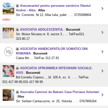
Asezamantul pentru persoane varstnice Sfantul
Andrei - Alba
|
Alba
Str. Cornistei, Nr.12, Alba Iulia, judet .. ... 0725589804
video
ASOCIATIA ADOLESCENTUL
|
Bucuresti
Str. Moise Nicoara nr. 8, sector 3 , ... Tel/Fax021.
323.80.17
ASOCIATIA HANDICAPATILOR SOMATICI DIN
ROMANIA
|
Bucuresti
Calea Mo ... Tel/Fax 312.27.81
ASOCIATIA SPRIJINIREA INTEGRARII SOCIALE-
ASIS
|
Bucuresti
Bd.Corneliu Coposu , , bl. 105 A, sc. 4, .. ... Tel/Fax
021.417.99.95;031.417 99 95
Asociatia Caminul de Batrani Casa Floriana Voluntari
|
Ilfov
Str. Serban Cantacuzino, nr. 25, Volunta .. ... 0767906264