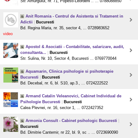
Str. Amurgului, nr. 71, Popesti-Leordeni .. ... 0788088850
Anit Romania - Centrul de Asistenta si Tratament in
Adictii
|
Bucuresti
Bd. Regina Maria, nr. 35, sector 4, ... 0728983652
video
Apostol & Asociatii - Contabilitate, salarizare, audit,
consultanta...
|
Bucuresti
Str. Sulina, Nr. 10, Sector 4, Bucuresti ... 0769770044
Aquamarin, Clinica psihologie si psihoterapie
Bucuresti
|
Bucuresti
Bd. Decebal, nr. 6, bl. S10, ap.3., ... 0724222522
Armand Catalin Veleanovici, Cabinet Individual de
Psihologie Bucuresti
|
Bucuresti
Calea Plevnei, nr. 16, sector 1, ... 0722427352
Armonia Consult - Cabinet psihologic Bucuresti
|
Bucuresti
Bd. Dimitrie Cantemir, nr 22, bl. 9, sc .. ... 0723690090