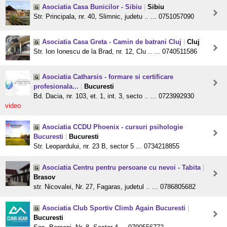
Asociatia Casa Bunicilor - Sibiu
|
Sibiu
Str. Principala, nr. 40, Slimnic, judetu .. ... 0751057090
Asociatia Casa Greta - Camin de batrani Cluj
|
Cluj
Str. Ion Ionescu de la Brad, nr. 12, Clu .. ... 0740511586
Asociatia Catharsis - formare si certificare
profesionala...
|
Bucuresti
Bd. Dacia, nr. 103, et. 1, int. 3, secto .. ... 0723992930
video
Asociatia CCDU Phoenix - cursuri psihologie
Bucuresti
|
Bucuresti
Str. Leopardului, nr. 23 B, sector 5 ... 0734218855
Asociatia Centru pentru persoane cu nevoi - Tabita
|
Brasov
str. Nicovalei, Nr. 27, Fagaras, judetul .. ... 0786805682
Asociatia Club Sportiv Climb Again Bucuresti
|
Bucuresti