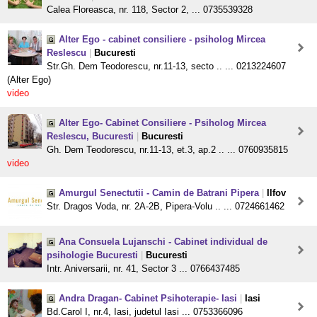
Calea Floreasca, nr. 118, Sector 2, ... 0735539328
Alter Ego - cabinet consiliere - psiholog Mircea
Reslescu
|
Bucuresti
Str.Gh. Dem Teodorescu, nr.11-13, secto .. ... 0213224607
(Alter Ego)
video
Alter Ego- Cabinet Consiliere - Psiholog Mircea
Reslescu, Bucuresti
|
Bucuresti
Gh. Dem Teodorescu, nr.11-13, et.3, ap.2 .. ... 0760935815
video
Amurgul Senectutii - Camin de Batrani Pipera
|
Ilfov
Str. Dragos Voda, nr. 2A-2B, Pipera-Volu .. ... 0724661462
Ana Consuela Lujanschi - Cabinet individual de
psihologie Bucuresti
|
Bucuresti
Intr. Aniversarii, nr. 41, Sector 3 ... 0766437485
Andra Dragan- Cabinet Psihoterapie- Iasi
|
Iasi
Bd.Carol I, nr.4, Iasi, judetul Iasi ... 0753366096