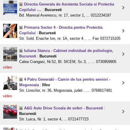
Directia Generala de Asistenta Sociala si Protectia
Copilului -...
|
Bucuresti
Bd. Maresal Averescu, nr. 17, sector 1, ... 0212234197
Primaria Sector 4 - Directia pentru Protectia
Copilului
|
Bucuresti
Str. Sold. Enache Ion, nr. 1A, sector 4 .. ... Fax 0372715105
Iuliana Stancu - Cabinet individual de psihologie,
Bucuresti
|
Bucuresti
Calea Crangasi, Nr.52, Bl. 5ICEM, Sc.3, .. ... 0730959905
video
4 Patru Generatii - Camin de lux pentru seniori -
Mogosoaia
|
Ilfov
Str. Livezilor, nr. 36, Mogosoaia, judet .. ... 0768617481
video
A&G Auto Drive Scoala de soferi - Bucuresti
|
Bucuresti
Str. Luica, Nr. 1, sector 4, ... 0721477723