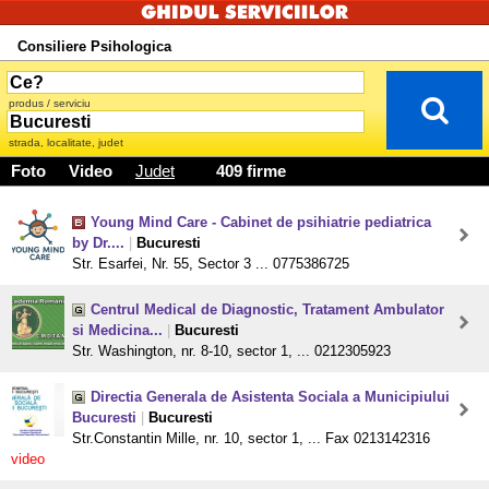
Consiliere Psihologica
produs / serviciu
strada, localitate, judet
Foto
Video
Judet
409 firme
Young Mind Care - Cabinet de psihiatrie pediatrica
by Dr....
|
Bucuresti
Str. Esarfei, Nr. 55, Sector 3 ... 0775386725
Centrul Medical de Diagnostic, Tratament Ambulator
si Medicina...
|
Bucuresti
Str. Washington, nr. 8-10, sector 1, ... 0212305923
Directia Generala de Asistenta Sociala a Municipiului
Bucuresti
|
Bucuresti
Str.Constantin Mille, nr. 10, sector 1, ... Fax 0213142316
video