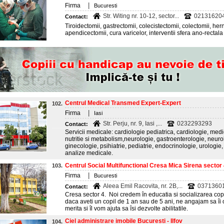
|
Firma
Bucuresti
Str. Witing nr. 10-12, sector...
021316204
Contact:
Tiroidectomii, gastrectomii, colecistectomii, colectomii, hern
apendicectomii, cura varicelor, interventii sfera ano-rectala 
Centrul Medical Transmed Expert-Expert
102.
|
Firma
Iasi
Str. Perju, nr. 9, Iasi ,...
0232293293
Contact:
Servicii medicale: cardiologie pediatrica, cardiologie, med
nutritie si metabolism,neurologie, gastroenterologie, neuro
ginecologie, psihiatrie, pediatrie, endocrinologie, urologie
analize medicale.
Centrul Social Multifunctional Cresa Mica Sirena sector
103.
|
Firma
Bucuresti
Aleea Emil Racovita, nr. 2B,...
0371360
Contact:
Cresa sector 4. Noi credem în educatia si socializarea copii
daca aveti un copil de 1 an sau de 5 ani, ne angajam sa îi of
merita si îl vom ajuta sa îsi dezvolte abilitatile.
Ciel administrare imobile Bucuresti - Ilfov
104.