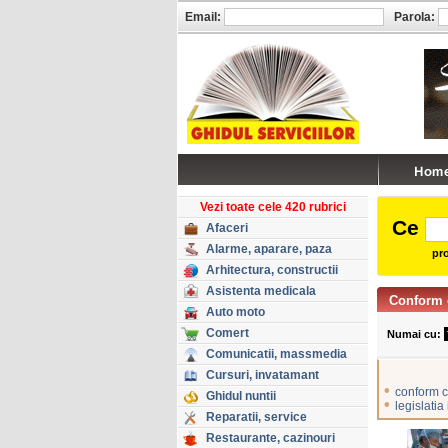
Email:
Parola:
Vezi toate cele 420 rubrici
Ce
Afaceri
Alarme, aparare, paza
pro
Arhitectura, constructii
Asistenta medicala
Conform 
Auto moto
Comert
Numai cu:
Comunicatii, massmedia
Cursuri, invatamant
•
conform c
Ghidul nuntii
•
legislatia
Reparatii, service
Restaurante, cazinouri