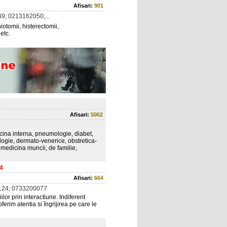
Afisari:
901
9; 0213162050;...
iotomii, histerectomii,
etc.
Afisari:
5062
icina interna, pneumologie, diabet,
logie, dermato-venerice, obstretica-
, medicina muncii, de familie,
 4
Afisari:
664
124; 0733200077
lor prin interactiune. Indiferent
erim atentia si îngrijirea pe care le