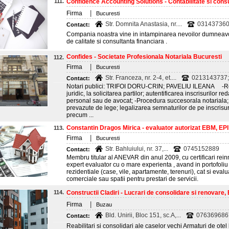
111.
Confidence Accounting Solutions - Contabilitate si consu
|
Firma
Bucuresti
Str. Domnita Anastasia, nr....
031437360
Contact:
Compania noastra vine in intampinarea nevoilor dumneavoa
de calitate si consultanta financiara .
Confides - Societate Profesionala Notariala Bucuresti
112.
|
Firma
Bucuresti
Str. Franceza, nr. 2-4, et....
0213143737; 
Contact:
Notari publici: TRIFOI DORU-CRIN; PAVELIU ILEANA -Reda
juridic, la solicitarea partilor; autentificarea inscrisurilor r
personal sau de avocat; -Procedura succesorala notariala; c
prevazute de lege; legalizarea semnaturilor de pe inscrisu
precum ...
Constantin Dragos Mirica - evaluator autorizat EBM, EPI si
113.
|
Firma
Bucuresti
Str. Bahluiului, nr. 37,...
0745152889
Contact:
Membru titular al ANEVAR din anul 2009, cu certificari rein
expert evaluator cu o mare experienta , avand in portofoliu 
rezidentiale (case, vile, apartamente, terenuri), cat si evalua
comerciale sau spatii pentru prestari de servicii.
114.
Constructii Cladiri - Lucrari de consolidare si renovare,
|
Firma
Buzau
Bld. Unirii, Bloc 151, sc.A,...
076369686
Contact:
Reabilitari si consolidari ale caselor vechi Armaturi de otel