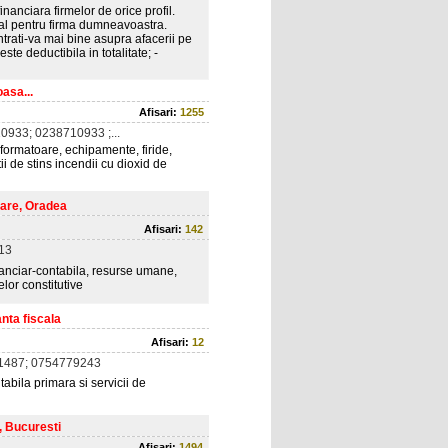
inanciara firmelor de orice profil.
onal pentru firma dumneavoastra.
entrati-va mai bine asupra afacerii pe
ste deductibila in totalitate; -
asa...
Afisari:
1255
0933; 0238710933 ;...
sformatoare, echipamente, firide,
tii de stins incendii cu dioxid de
zare, Oradea
Afisari:
142
13
inanciar-contabila, resurse umane,
elor constitutive
anta fiscala
Afisari:
12
1487; 0754779243
tabila primara si servicii de
, Bucuresti
Afisari:
1494