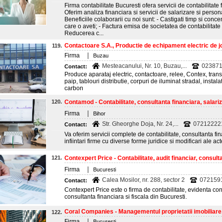
Firma contabilitate Bucuresti ofera servicii de contabilitate f
Oferim analiza financiara si servicii de salarizare si pers
Beneficiile colaborarii cu noi sunt: - Castigati timp si conc
care o aveti; - Factura emisa de societatea de contabilitate e
Reducerea c...
Contactoare S.A., Productie de echipament electric de jo
119.
|
Firma
Buzau
Mesteacanului, Nr. 10, Buzau,...
023871
Contact:
Produce aparataj electric, contactoare, relee, Contex, tran
paip, tablouri distributie, corpuri de iluminat stradal, instala
carbon
120.
Contamod - Contabilitate, consultanta financiara, salari
|
Firma
Bihor
Str. Gheorghe Doja, Nr. 24,...
07212222
Contact:
Va oferim servicii complete de contabilitate, consultanta f
infiintari firme cu diverse forme juridice si modificari ale act
121.
Contexpert Price - Contabilitate, audit financiar, consult
|
Firma
Bucuresti
Calea Mosilor, nr. 288, sector 2
072159
Contact:
Contexpert Price este o firma de contabilitate, evidenta con
consultanta financiara si fiscala din Bucuresti.
Coral Companies - Managementul proprietatii imobiliare
122.
|
Firma
Bucuresti