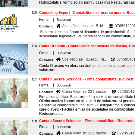
Hidroizolatii si termoizolatii pentru casa dvs Restaurari c
115.
Consulting Expert - Contabilitate si resurse umane Bucu
|
Firma
Bucuresti
Aleea Jieneasca, nr. 5, bl...
076591229
Contact:
Suntem o echipa tânara si dinamica de profesionisti aflati
schimbarile legislative. Va oferim servicii de contabilitate,
116.
Conta Orasanu - Contabilitate si consultanta fiscala, Bu
|
Firma
Bucuresti
Sos. Nicolae Titulescu, Nr....
07459543
Contact:
Conta Orasanu va ofera servicii complete de contabilitate, c
salarizare
Contab Secure Solutions - Firma contabilitate Bucuresti
117.
|
Firma
Bucuresti
Calea Vitan, nr. 221, sector...
07235141
Contact:
Firma contabilitate Bucuresti ofera servicii de contabilitate f
Oferim analiza financiara si servicii de salarizare si pers
Beneficiile colaborarii cu noi sunt: - Castigati timp si conc
care o aveti; - Factura emisa de societatea de contabilitate e
Reducerea c...
Contab Secure Solutions - Firma contabilitate Bucuresti
118.
|
Firma
Bucuresti
Calea Vitan, nr. 221, sector...
07235141
Contact: