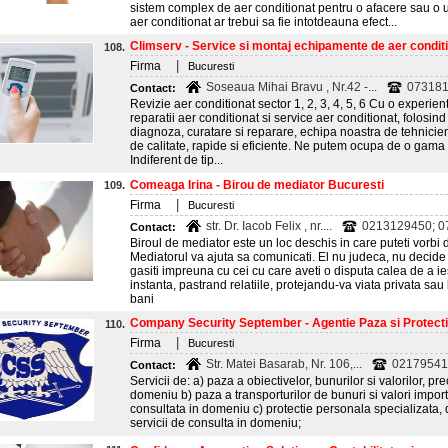
sistem complex de aer conditionat pentru o afacere sau o u
aer conditionat ar trebui sa fie intotdeauna efect...
Climserv - Service si montaj echipamente de aer condit
108.
|
Firma
Bucuresti
Soseaua Mihai Bravu , Nr.42 -...
07318
Contact:
Revizie aer conditionat sector 1, 2, 3, 4, 5, 6 Cu o experie
reparatii aer conditionat si service aer conditionat, folos
diagnoza, curatare si reparare, echipa noastra de tehnicieni
de calitate, rapide si eficiente. Ne putem ocupa de o gama l
Indiferent de tip...
Comeaga Irina - Birou de mediator Bucuresti
109.
|
Firma
Bucuresti
str. Dr. Iacob Felix , nr....
0213129450; 
Contact:
Biroul de mediator este un loc deschis in care puteti vorbi
Mediatorul va ajuta sa comunicati. El nu judeca, nu decide 
gasiti impreuna cu cei cu care aveti o disputa calea de a ies
instanta, pastrand relatiile, protejandu-va viata privata sa
bani
Company Security September - Agentie Paza si Protecti
110.
|
Firma
Bucuresti
Str. Matei Basarab, Nr. 106,...
02179541
Contact:
Servicii de: a) paza a obiectivelor, bunurilor si valorilor, pr
domeniu b) paza a transporturilor de bunuri si valori impor
consultata in domeniu c) protectie personala specializata
servicii de consulta in domeniu;