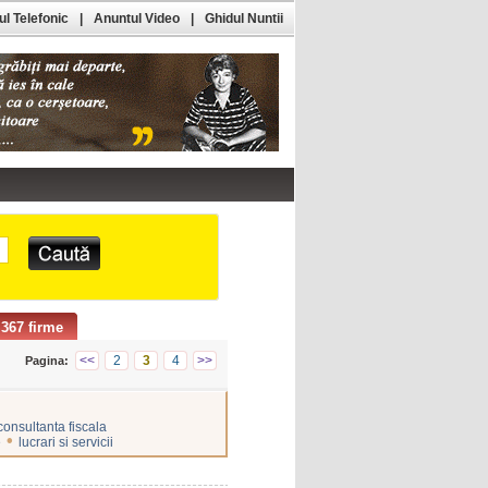
l Telefonic
|
Anuntul Video
|
Ghidul Nuntii
367 firme
<<
2
3
4
>>
Pagina:
consultanta fiscala
•
e
lucrari si servicii