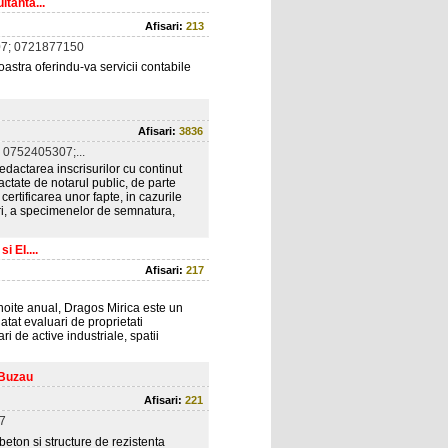
ltanta...
Afisari:
213
7; 0721877150
stra oferindu-va servicii contabile
Afisari:
3836
0752405307;...
ctarea inscrisurilor cu continut
edactate de notarul public, de parte
ertificarea unor fapte, in cazurile
ri, a specimenelor de semnatura,
 EI....
Afisari:
217
noite anual, Dragos Mirica este un
atat evaluari de proprietati
ri de active industriale, spatii
 Buzau
Afisari:
221
7
 beton si structure de rezistenta