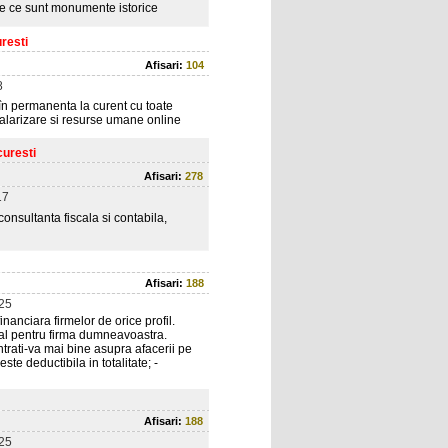
ase ce sunt monumente istorice
resti
Afisari:
104
8
 în permanenta la curent cu toate
 salarizare si resurse umane online
curesti
Afisari:
278
17
onsultanta fiscala si contabila,
Afisari:
188
25
inanciara firmelor de orice profil.
onal pentru firma dumneavoastra.
entrati-va mai bine asupra afacerii pe
ste deductibila in totalitate; -
Afisari:
188
25