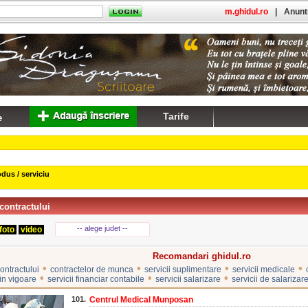
m.ghidul.ro
|
Anuntu
Tarife
dus / serviciu
contractului
-- alege judet --
foto
video
Recomandari ghidul.ro
•
•
•
•
ontractului
contractelor de munca
servicii suplimentare
servicii medicale
•
•
•
 in vigoare
servicii financiar contabile
servicii salarizare
servicii de salarizar
101.
Centrul Medical Munposan