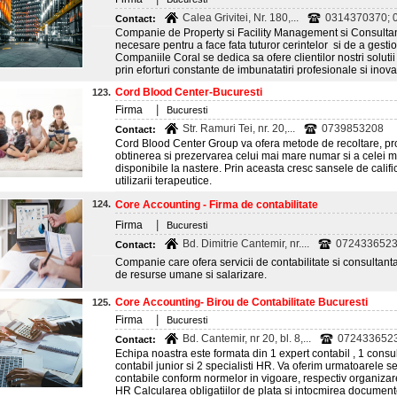
Calea Grivitei, Nr. 180,...
0314370370; 0
Contact:
Companie de Property si Facility Management si Consultant
necesare pentru a face fata tuturor cerintelor si de a gesti
Companiile Coral se dedica sa ofere clientilor nostri solutii
prin eforturi constante de imbunatatiri profesionale si inova
Cord Blood Center-Bucuresti
123.
|
Firma
Bucuresti
Str. Ramuri Tei, nr. 20,...
0739853208
Contact:
Cord Blood Center Group va ofera metode de recoltare, pro
obtinerea si prezervarea celui mai mare numar si a celei ma
disponibile la nastere. Prin aceasta cresc sansele de calific
utilizarii terapeutice.
124.
Core Accounting - Firma de contabilitate
|
Firma
Bucuresti
Bd. Dimitrie Cantemir, nr....
072433652
Contact:
Companie care ofera servicii de contabilitate si consultanta 
de resurse umane si salarizare.
Core Accounting- Birou de Contabilitate Bucuresti
125.
|
Firma
Bucuresti
Bd. Cantemir, nr 20, bl. 8,...
072433652
Contact:
Echipa noastra este formata din 1 expert contabil , 1 consult
contabil junior si 2 specialisti HR. Va oferim urmatoarele s
contabile conform normelor in vigoare, respectiv organizare
HR Calcularea obligatiilor de plata si intocmirea document