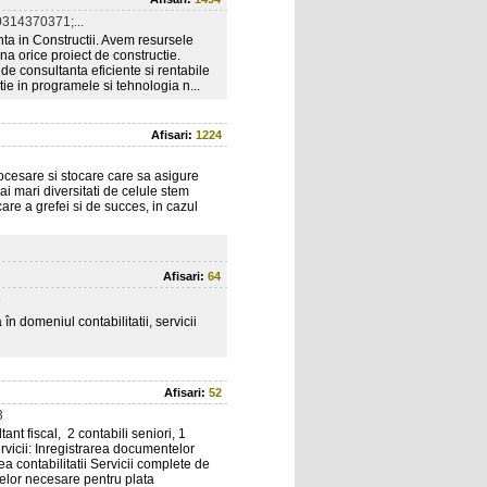
314370371;...
a in Constructii. Avem resursele
ona orice proiect de constructie.
 de consultanta eficiente si rentabile
tie in programele si tehnologia n...
Afisari:
1224
cesare si stocare care sa asigure
i mari diversitati de celule stem
are a grefei si de succes, in cazul
Afisari:
64
3
în domeniul contabilitatii, servicii
Afisari:
52
3
ant fiscal, 2 contabili seniori, 1
ervicii: Inregistrarea documentelor
a contabilitatii Servicii complete de
elor necesare pentru plata