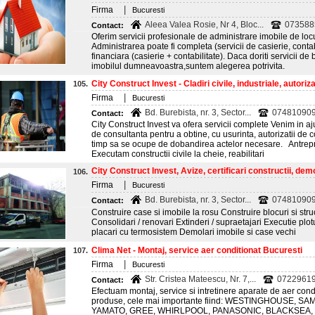
|
Firma
Bucuresti
Aleea Valea Rosie, Nr 4, Bloc...
073588
Contact:
Oferim servicii profesionale de administrare imobile de locuin
Administrarea poate fi completa (servicii de casierie, contab
financiara (casierie + contabilitate). Daca doriti servicii de
imobilul dumneavoastra,suntem alegerea potrivita.
City Construct Invest - Cladiri civile, industriale, autorizati
105.
|
Firma
Bucuresti
Bd. Burebista, nr. 3, Sector...
074810909
Contact:
City Construct Invest va ofera servicii complete Venim in aj
de consultanta pentru a obtine, cu usurinta, autorizatii de c
timp sa se ocupe de dobandirea actelor necesare. Antrepr
Executam constructii civile la cheie, reabilitari
City Construct Invest, Avize, certificari constructii, demol
106.
|
Firma
Bucuresti
Bd. Burebista, nr. 3, Sector...
074810909
Contact:
Construire case si imobile la rosu Construire blocuri si stru
Consolidari / renovari Extinderi / supraetajari Executie plotu
placari cu termosistem Demolari imobile si case vechi
Clima Net - Montaj, service aer conditionat Bucuresti
107.
|
Firma
Bucuresti
Str. Cristea Mateescu, Nr. 7,...
07229619
Contact:
Efectuam montaj, service si intretinere aparate de aer cond
produse, cele mai importante fiind: WESTINGHOUSE, S
YAMATO, GREE, WHIRLPOOL, PANASONIC, BLACKSEA, IN