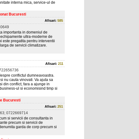
nitate interna mica, service-ul de
ionat Bucuresti
Afisari:
585
10649
nta importanta in domeniul de
ind echipamente ultra-moderne de
 este pregatita pentru interventii
arga de servicii climatizare.
Afisari:
211
0722656736
 despre conflictul dumneavoastra.
si nu cauta vinovati. Va ajuta sa
i din conflict, fara a ajunge in
u business-ul si economisind timp si
e Bucuresti
Afisari:
251
63; 0722669714
ecum si servicii de consultanta in
tante precum si servicii de
, denumita garda de corp precum si