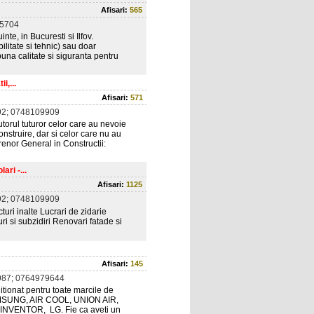
Afisari:
565
5704
te, in Bucuresti si Ilfov.
ilitate si tehnic) sau doar
 buna calitate si siguranta pentru
i,...
Afisari:
571
2; 0748109909
utorul tuturor celor care au nevoie
onstruire, dar si celor care nu au
enor General in Constructii:
ari -...
Afisari:
1125
2; 0748109909
cturi inalte Lucrari de zidarie
ri si subzidiri Renovari fatade si
Afisari:
145
87; 0764979644
itionat pentru toate marcile de
AMSUNG, AIR COOL, UNION AIR,
VENTOR, LG. Fie ca aveti un