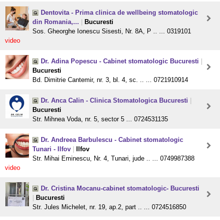
Dentovita - Prima clinica de wellbeing stomatologic
din Romania,...
|
Bucuresti
Sos. Gheorghe Ionescu Sisesti, Nr. 8A, P .. ... 0319101
video
Dr. Adina Popescu - Cabinet stomatologic Bucuresti
|
Bucuresti
Bd. Dimitrie Cantemir, nr. 3, bl. 4, sc. .. ... 0721910914
Dr. Anca Calin - Clinica Stomatologica Bucuresti
|
Bucuresti
Str. Mihnea Voda, nr. 5, sector 5 ... 0724531135
Dr. Andreea Barbulescu - Cabinet stomatologic
Tunari - Ilfov
|
Ilfov
Str. Mihai Eminescu, Nr. 4, Tunari, jude .. ... 0749987388
video
Dr. Cristina Mocanu-cabinet stomatologic- Bucuresti
|
Bucuresti
Str. Jules Michelet, nr. 19, ap.2, part .. ... 0724516850