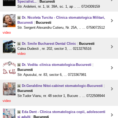
Specialist...
|
Bucuresti
Str. Ardeleni, nr. 1, bl. 39A, sc. 1, ap .. ... 0724309159
Dr. Nicoleta Turcitu - Clinica stomatologica Militari,
Bucuresti
|
Bucuresti
Str. Sergent Alexandru Cutieru, Nr. 25A, .. ... 0759072512
video
Dr. Smile Bucharest Dental Clinic
|
Bucuresti
Calea Dudesti , nr. 202, sector 3, ... 0213276516
video
Dr. Vodita -clinica stomatologica-Bucuresti
|
Bucuresti
Str. Apusului, nr. 83, sector 6, ... 0723367981
Dr.Geraldine Nitoi-cabinet stomatologic-Bucuresti
|
Bucuresti
Str.Tudor Vianu, nr. 48 sector 1, Bucure .. ... 0722508944
video
Eda Dent - Clinica stomatologica copii, adolescenti
si adulti
|
Bucuresti