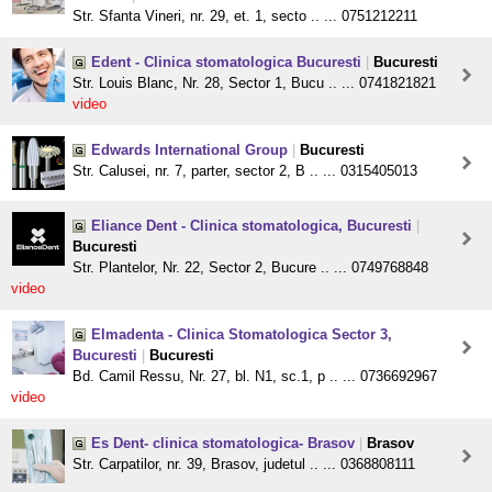
Str. Sfanta Vineri, nr. 29, et. 1, secto .. ... 0751212211
Edent - Clinica stomatologica Bucuresti
|
Bucuresti
Str. Louis Blanc, Nr. 28, Sector 1, Bucu .. ... 0741821821
video
Edwards International Group
|
Bucuresti
Str. Calusei, nr. 7, parter, sector 2, B .. ... 0315405013
Eliance Dent - Clinica stomatologica, Bucuresti
|
Bucuresti
Str. Plantelor, Nr. 22, Sector 2, Bucure .. ... 0749768848
video
Elmadenta - Clinica Stomatologica Sector 3,
Bucuresti
|
Bucuresti
Bd. Camil Ressu, Nr. 27, bl. N1, sc.1, p .. ... 0736692967
video
Es Dent- clinica stomatologica- Brasov
|
Brasov
Str. Carpatilor, nr. 39, Brasov, judetul .. ... 0368808111