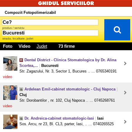
Compozit Fotopolimerizabil
produs / serviciu
strada, localitate, judet
Foto
Video
Judet
73 firme
Dental District - Clinica Stomatologica by Dr. Alina
Scortea,...
|
Bucuresti
Str. Zagazului, Nr. 3, Sector 1, Bucures .. ... 0765340191
video
Ardelean Emil-cabinet stomatologic - Cluj Napoca
|
Cluj
Str. Dorobantilor , nr. 102, Cluj Napoca .. ... 0745268761
video
Dr. Andreica-cabinet stomatologic-Iasi
|
Iasi
Sos. Arcu, nr 23, Bl. CL3, parter, Iasi, .. ... 0740265525