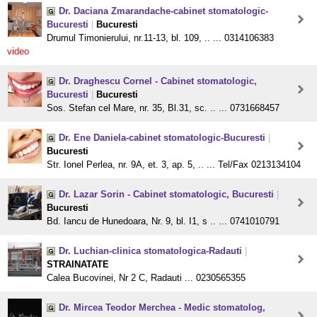
Dr. Daciana Zmarandache-cabinet stomatologic-
Bucuresti
|
Bucuresti
Drumul Timonierului, nr.11-13, bl. 109, .. ... 0314106383
video
Dr. Draghescu Cornel - Cabinet stomatologic,
Bucuresti
|
Bucuresti
Sos. Stefan cel Mare, nr. 35, Bl.31, sc. .. ... 0731668457
Dr. Ene Daniela-cabinet stomatologic-Bucuresti
|
Bucuresti
Str. Ionel Perlea, nr. 9A, et. 3, ap. 5, .. ... Tel/Fax 0213134104
Dr. Lazar Sorin - Cabinet stomatologic, Bucuresti
|
Bucuresti
Bd. Iancu de Hunedoara, Nr. 9, bl. I1, s .. ... 0741010791
Dr. Luchian-clinica stomatologica-Radauti
|
STRAINATATE
Calea Bucovinei, Nr 2 C, Radauti ... 0230565355
Dr. Mircea Teodor Merchea - Medic stomatolog,