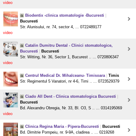
video
Biodentix -clinica stomatologie -Bucuresti
|
Bucuresti
Str. Alunisului, nr. 74, sector 4, ... 0722489177
video
Catalin Dumitru Dental - Clinici stomatologice,
Bucuresti
|
Bucuresti
Str. Witting, Nr. 36, Sector 1, Bucurest .. ... 0720806347
video
Centrul Medical Dr. Mihalceanu- Timisoara
|
Timis
Str. Regimentul 5 Vanatori, nr 4-6, Timi .. ... 0723529379
Ciado All Dent - Clinica stomatologica Bucuresti
|
Bucuresti
Bd. Alexandru Obregia, Nr. 33, Bl. O3, S .. ... 0314195069
video
Clinica Regina Maria - Pipera-Bucuresti
|
Bucuresti
Bd. Dimitrie Pompeiu, nr. 9-9A, cladirea .. ... 0219268