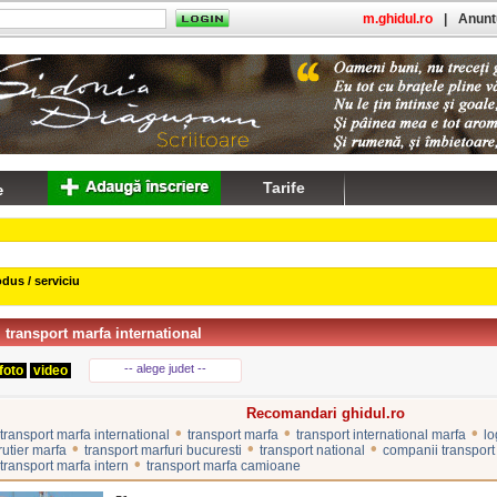
m.ghidul.ro
|
Anuntu
Tarife
dus / serviciu
transport marfa international
-- alege judet --
foto
video
Recomandari ghidul.ro
•
•
•
transport marfa international
transport marfa
transport international marfa
lo
•
•
•
rutier marfa
transport marfuri bucuresti
transport national
companii transport 
•
transport marfa intern
transport marfa camioane