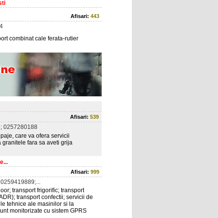
ti
Afisari:
443
4
port combinat cale ferata-rutier
Afisari:
539
; 0257280188
aje, care va ofera servicii
ranitele fara sa aveti grija
e...
Afisari:
999
0259419889;...
or; transport frigorific; transport
DR); transport confectii; servicii de
ile tehnice ale masinilor si la
 sunt monitorizate cu sistem GPRS