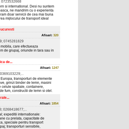
; 0723532668
rn si international. Desi nu suntem
easca, ne mandrim cu o experienta
guram doar servicii de cea mai buna
rea mijlocului de transport ideal
Bucuresti
Afisari:
320
9; 0745281829
t mobila, care efectueaza
im de grupaj, oriunde in tara sau in
ca de...
Afisari:
1247
0369103229;...
 Europa, transporturi de elemente
nave, grinzi binder de lemn, masini
e celule spatiale, containere,
e fum, constructii de lemn si otel.
ale...
Afisari:
1854
; 0268418677;...
l; expeditii internationale:
ane cu prelata, capacitate de
ca, speciale pentru transport
aj; transporturi sensibile,