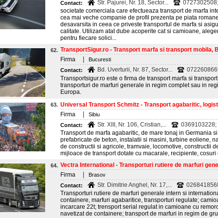
Str. Pajurei, Nr. 18, Sector...
0727302508
Contact:
societate comerciala care efectueaza transport de marfa inte
cea mai veche companie de profil prezenta pe piata roman
desavarsita in ceea ce priveste transportul de marfa si asi
calitate. Utilizam atat dube acoperite cat si camioane, alege
pentru fiecare solici...
TransportSigur.ro - Transport marfa si transport mobila, 
62.
|
Firma
Bucuresti
Bd. Uverturii, Nr. 87, Sector...
072260866
Contact:
Transportsigur.ro este o firma de transport marfa si transpor
transporturi de marfuri generale in regim complet sau in reg
Europa.
Universal Transport Schmitz - Transport agabaritic, logisti
63.
|
Firma
Sibiu
Str. XIII, Nr. 106, Cristian,...
0369103228; 
Contact:
Transport de marfa agabaritic, de mare tonaj in Germania si
prefabricate de beton, instalatii si masini, turbine eoliene, 
de constructii si agricole, tramvaie, locomotive, constructii d
mijloace de transport dotate cu macarale, recipiente, cosuri d
Vectra International - Transporturi rutiere de marfuri gener
64.
|
Firma
Brasov
Str. Dimitrie Anghel, Nr. 17,...
0268418568
Contact:
Transporturi rutiere de marfuri generale intern si internationa
containere, marfuri agabaritice, transporturi regulate; camio
incarcare 22t; trensport serial regulat in camioane cu remor
navetizat de containere; transport de marfuri in regim de grup