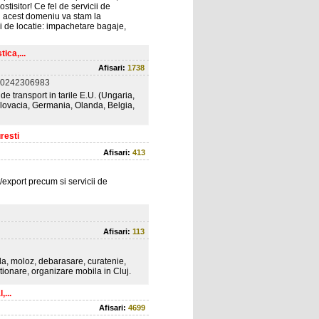
stisitor! Ce fel de servicii de
n acest domeniu va stam la
i de locatie: impachetare bagaje,
ica,...
Afisari:
1738
 0242306983
 de transport in tarile E.U. (Ungaria,
 Slovacia, Germania, Olanda, Belgia,
resti
Afisari:
413
t/export precum si servicii de
Afisari:
113
la, moloz, debarasare, curatenie,
tionare, organizare mobila in Cluj.
,...
Afisari:
4699