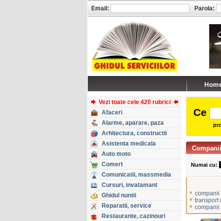
Email:
Parola:
Vezi toate cele 420 rubrici
Ce
Afaceri
Alarme, aparare, paza
pro
Arhitectura, constructii
Asistenta medicala
Companii 
Auto moto
Comert
Numai cu:
Comunicatii, massmedia
Cursuri, invatamant
•
companii 
Ghidul nuntii
•
transport 
Reparatii, service
•
companii 
Restaurante, cazinouri