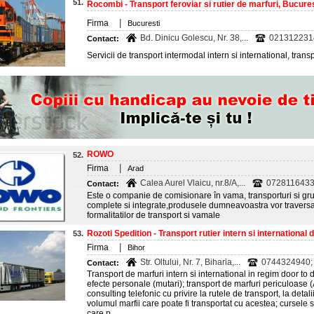
51.
Rocombi - Transport feroviar si rutier de marfuri, Bucures
|
Firma
Bucuresti
Bd. Dinicu Golescu, Nr. 38,...
021312231
Contact:
Servicii de transport intermodal intern si international, trans
ROWO
52.
|
Firma
Arad
Calea Aurel Vlaicu, nr.8/A,...
0728116433
Contact:
Este o companie de comisionare în vama, transporturi si grup
complete si integrate,produsele dumneavoastra vor traversa g
formalitatilor de transport si vamale
Rozoti Spedition - Transport rutier intern si international d
53.
|
Firma
Bihor
Str. Oltului, Nr. 7, Biharia,...
0744324940; 
Contact:
Transport de marfuri intern si international in regim door to do
efecte personale (mutari); transport de marfuri periculoase (A
consulting telefonic cu privire la rutele de transport, la detali
volumul marfii care poate fi transportat cu acestea; cursele
care p...