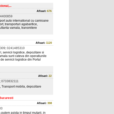
ional,...
Afisari:
676
14400859
ansport auto international cu camioane
rt, transporturi agabaritice,
sultanta vamala, transmitere
Afisari:
1120
309; 0241485310
i, servicii logistice, depozitare si
vamala sunt cateva din operatiunile
de servicii logistice din Portul
Afisari:
22
; 0733832111
i, Transport mobila, depozitare
 Bucuresti
Afisari:
398
03
 putem asista in timpul mutarii, in