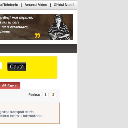
l Telefonic
|
Anuntul Video
|
Ghidul Nuntii
65 firme
1
2
Pagina:
gistica transport marfa
marfa intern si international