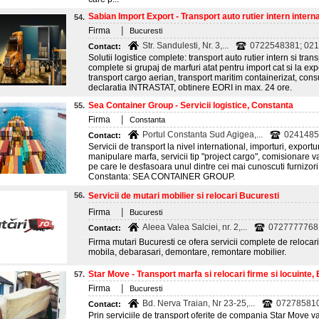
Sabian Import Export - Transport auto rutier intern internat
54.
|
Firma
Bucuresti
Str. Sandulesti, Nr. 3,...
0722548381; 02
Contact:
Solutii logistice complete: transport auto rutier intern si tr
complete si grupaj de marfuri atat pentru import cat si la expo
transport cargo aerian, transport maritim containerizat, con
declaratia INTRASTAT, obtinere EORI in max. 24 ore.
Sea Container Group - Servicii logistice, Constanta
55.
|
Firma
Constanta
Portul Constanta Sud Agigea,...
0241485
Contact:
Servicii de transport la nivel international, importuri, exportur
manipulare marfa, servicii tip "project cargo", comisionare 
pe care le desfasoara unul dintre cei mai cunoscuti furnizori 
Constanta: SEA CONTAINER GROUP.
56.
Servicii de mutari mobilier si relocari Bucuresti
|
Firma
Bucuresti
Aleea Valea Salciei, nr. 2,...
0727777768
Contact:
Firma mutari Bucuresti ce ofera servicii complete de relocar
mobila, debarasari, demontare, remontare mobilier.
Star Move - Transport marfa si relocari firme si locuinte,
57.
|
Firma
Bucuresti
Bd. Nerva Traian, Nr 23-25,...
07278581
Contact:
Prin serviciile de transport oferite de compania Star Move va