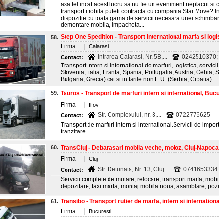
asa fel incat acest lucru sa nu fie un eveniment neplacut si co
transport mobila puteti contracta cu compania Star Move? I
dispozitie cu toata gama de servicii necesara unei schimbar
demontare mobila, impacheta...
Step One Spedition - Transport international marfa si logist
58.
|
Firma
Calarasi
Intrarea Calarasi, Nr. 5B,...
0242510370;
Contact:
Transport intern si international de marfuri, logistica, servicii
Slovenia, Italia, Franta, Spania, Portugalia, Austria, Cehia,
Bulgaria, Grecia) cat si in tarile non E.U. (Serbia, Croatia)
59.
Tauros - Transport de marfuri intern si international, Bucu
|
Firma
Ilfov
Str. Complexului, nr. 3,...
0722776625
Contact:
Transport de marfuri intern si international.Servicii de impor
tranzitare.
60.
TransCluj - Debarasari mobila veche, moloz, Cluj-Napoca
|
Firma
Cluj
Str. Detunata, Nr. 13, Cluj...
0741653334
Contact:
Servicii complete de mutare, relocare, transport marfa, mobi
depozitare, taxi marfa, montaj mobila noua, asamblare, pozi
Transibo - Transport rutier de marfa, intern si international
61.
|
Firma
Bucuresti