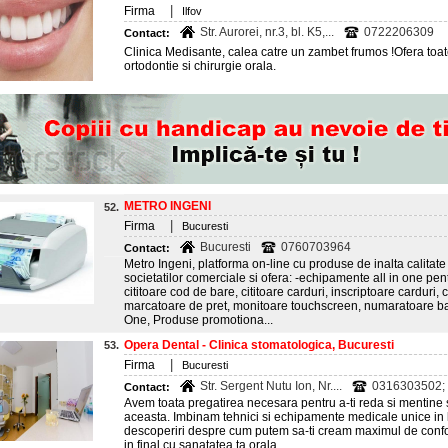
|
Firma
Ilfov
Str. Aurorei, nr.3, bl. K5,...
0722206309
Contact:
Clinica Medisante, calea catre un zambet frumos !Ofera toate
ortodontie si chirurgie orala.
METRO INGENI
52.
|
Firma
Bucuresti
Bucuresti
0760703964
Contact:
Metro Ingeni, platforma on-line cu produse de inalta calitate la
societatilor comerciale si ofera: -echipamente all in one pent
cititoare cod de bare, cititoare carduri, inscriptoare carduri
marcatoare de pret, monitoare touchscreen, numaratoare bani
One, Produse promotiona...
Opera Dental - Clinica stomatologica, Bucuresti
53.
|
Firma
Bucuresti
Str. Sergent Nutu Ion, Nr....
0316303502;
Contact:
Avem toata pregatirea necesara pentru a-ti reda si mentine 
aceasta. Imbinam tehnici si echipamente medicale unice in 
descoperiri despre cum putem sa-ti cream maximul de confort,
in final cu sanatatea ta orala.