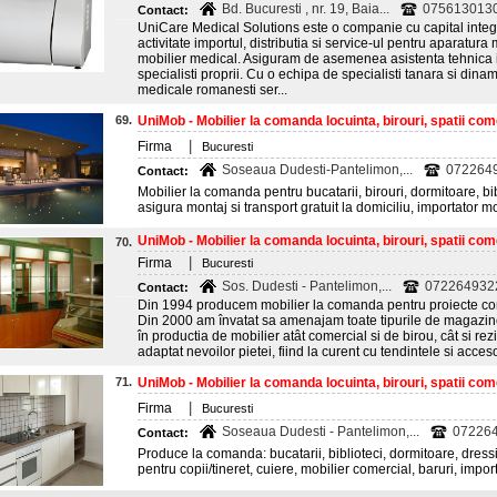
Bd. Bucuresti , nr. 19, Baia...
0756130130
Contact:
UniCare Medical Solutions este o companie cu capital integr
activitate importul, distributia si service-ul pentru aparatu
mobilier medical. Asiguram de asemenea asistenta tehnica in
specialisti proprii. Cu o echipa de specialisti tanara si dina
medicale romanesti ser...
69.
UniMob - Mobilier la comanda locuinta, birouri, spatii come
|
Firma
Bucuresti
Soseaua Dudesti-Pantelimon,...
0722649
Contact:
Mobilier la comanda pentru bucatarii, birouri, dormitoare, bib
asigura montaj si transport gratuit la domiciliu, importator m
UniMob - Mobilier la comanda locuinta, birouri, spatii come
70.
|
Firma
Bucuresti
Sos. Dudesti - Pantelimon,...
072264932
Contact:
Din 1994 producem mobilier la comanda pentru proiecte come
Din 2000 am învatat sa amenajam toate tipurile de magazine.
în productia de mobilier atât comercial si de birou, cât si rezi
adaptat nevoilor pietei, fiind la curent cu tendintele si acceso
71.
UniMob - Mobilier la comanda locuinta, birouri, spatii come
|
Firma
Bucuresti
Soseaua Dudesti - Pantelimon,...
072264
Contact:
Produce la comanda: bucatarii, biblioteci, dormitoare, dress
pentru copii/tineret, cuiere, mobilier comercial, baruri, impo