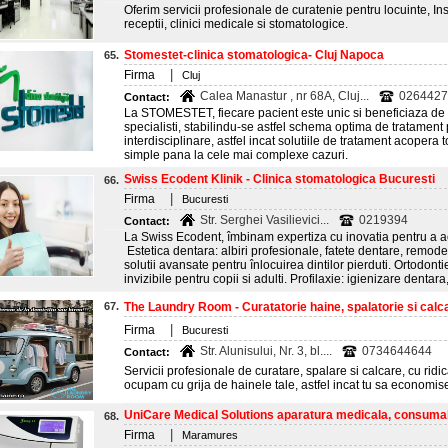
Oferim servicii profesionale de curatenie pentru locuinte, Insit
receptii, clinici medicale si stomatologice.
Stomestet-clinica stomatologica- Cluj Napoca
65.
|
Firma
Cluj
Calea Manastur , nr 68A, Cluj...
02644272
Contact:
La STOMESTET, fiecare pacient este unic si beneficiaza de
specialisti, stabilindu-se astfel schema optima de tratament
interdisciplinare, astfel incat solutiile de tratament acopera 
simple pana la cele mai complexe cazuri.
Swiss Ecodent Klinik - Clinica stomatologica Bucuresti
66.
|
Firma
Bucuresti
Str. Serghei Vasilievici...
0219394
Contact:
La Swiss Ecodent, îmbinam expertiza cu inovatia pentru a a
Estetica dentara: albiri profesionale, fatete dentare, remod
solutii avansate pentru înlocuirea dintilor pierduti. Ortodonti
invizibile pentru copii si adulti. Profilaxie: igienizare dentara,
67.
The Laundry Room - Curatatorie haine, spalatorie si calcat
|
Firma
Bucuresti
Str. Alunisului, Nr. 3, bl....
0734644644
Contact:
Servicii profesionale de curatare, spalare si calcare, cu ridica
ocupam cu grija de hainele tale, astfel incat tu sa economises
UniCare Medical Solutions aparatura medicala, consumab
68.
|
Firma
Maramures