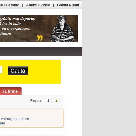
l Telefonic
|
Anuntul Video
|
Ghidul Nuntii
71 firme
1
2
Pagina:
chirurgie dentara
cale