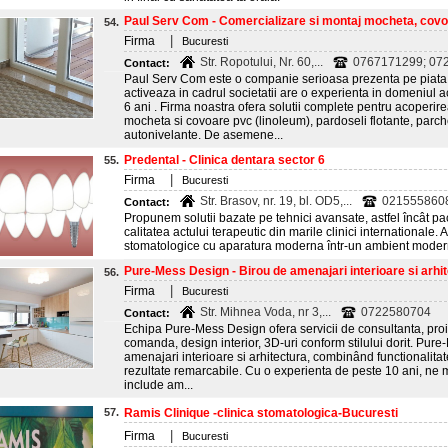
Paul Serv Com - Comercializare si montaj mocheta, covoa
54.
|
Firma
Bucuresti
Str. Ropotului, Nr. 60,...
0767171299; 072
Contact:
Paul Serv Com este o companie serioasa prezenta pe piata 
activeaza in cadrul societatii are o experienta in domeniul 
6 ani . Firma noastra ofera solutii complete pentru acoperire
mocheta si covoare pvc (linoleum), pardoseli flotante, parch
autonivelante. De asemene...
Predental - Clinica dentara sector 6
55.
|
Firma
Bucuresti
Str. Brasov, nr. 19, bl. OD5,...
021555860
Contact:
Propunem solutii bazate pe tehnici avansate, astfel încât pac
calitatea actului terapeutic din marile clinici internationale.
stomatologice cu aparatura moderna într-un ambient mode
Pure-Mess Design - Birou de amenajari interioare si arhite
56.
|
Firma
Bucuresti
Str. Mihnea Voda, nr 3,...
0722580704
Contact:
Echipa Pure-Mess Design ofera servicii de consultanta, proi
comanda, design interior, 3D-uri conform stilului dorit. Pur
amenajari interioare si arhitectura, combinând functionalitat
rezultate remarcabile. Cu o experienta de peste 10 ani, ne m
include am...
57.
Ramis Clinique -clinica stomatologica-Bucuresti
|
Firma
Bucuresti