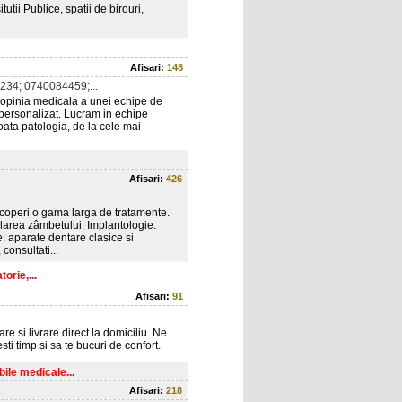
utii Publice, spatii de birouri,
Afisari:
148
34; 0740084459;...
 opinia medicala a unei echipe de
 personalizat. Lucram in echipe
toata patologia, de la cele mai
Afisari:
426
coperi o gama larga de tratamente.
elarea zâmbetului. Implantologie:
e: aparate dentare clasice si
 consultati...
orie,...
Afisari:
91
re si livrare direct la domiciliu. Ne
ti timp si sa te bucuri de confort.
ile medicale...
Afisari:
218