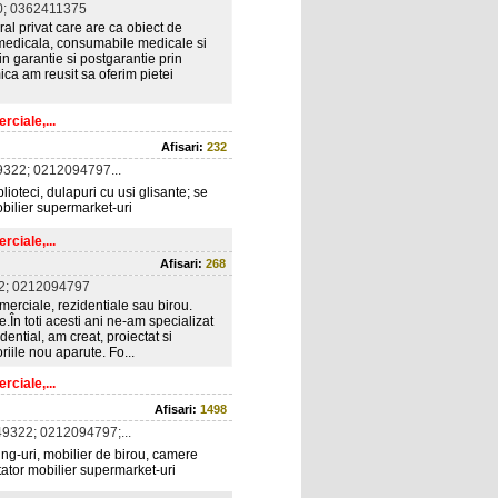
; 0362411375
al privat care are ca obiect de
ra medicala, consumabile medicale si
 garantie si postgarantie prin
mica am reusit sa oferim pietei
rciale,...
Afisari:
232
322; 0212094797...
lioteci, dulapuri cu usi glisante; se
obilier supermarket-uri
rciale,...
Afisari:
268
2; 0212094797
rciale, rezidentiale sau birou.
În toti acesti ani ne-am specializat
dential, am creat, proiectat si
riile nou aparute. Fo...
rciale,...
Afisari:
1498
9322; 0212094797;...
ing-uri, mobilier de birou, camere
rtator mobilier supermarket-uri