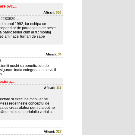
re pvc,...
Afisari:
630
2283920;...
din anul 1992, iar echipa ce
acoperirilor de pardoseala de peste
a pardoselilor cum ar fi : montaj
et laminat si turnari de sape
Afisari:
34
8
ientii nostri sa beneficieze de
 Asiguram toata categoria de servicii
rn
ctura,...
Afisari:
111
ectare si executie mobilier pe
e-Mess redefineste conceptul de
ea cu creativitatea pentru a obtine
ândrim cu un portofoliu variat ce
Afisari:
327