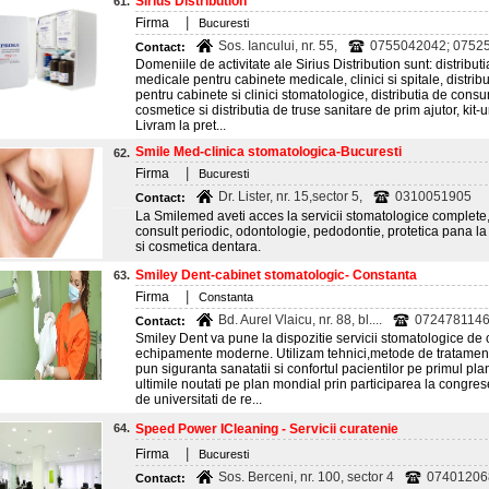
Sirius Distribution
61.
|
Firma
Bucuresti
Sos. Iancului, nr. 55,
0755042042; 0752
Contact:
Domeniile de activitate ale Sirius Distribution sunt: distribu
medicale pentru cabinete medicale, clinici si spitale, distri
pentru cabinete si clinici stomatologice, distributia de cons
cosmetice si distributia de truse sanitare de prim ajutor, kit-
Livram la pret...
Smile Med-clinica stomatologica-Bucuresti
62.
|
Firma
Bucuresti
Dr. Lister, nr. 15,sector 5,
0310051905
Contact:
La Smilemed aveti acces la servicii stomatologice complete, 
consult periodic, odontologie, pedodontie, protetica pana la 
si cosmetica dentara.
Smiley Dent-cabinet stomatologic- Constanta
63.
|
Firma
Constanta
Bd. Aurel Vlaicu, nr. 88, bl....
0724781146
Contact:
Smiley Dent va pune la dispozitie servicii stomatologice de 
echipamente moderne. Utilizam tehnici,metode de tratament 
pun siguranta sanatatii si confortul pacientilor pe primul p
ultimile noutati pe plan mondial prin participarea la congrese
de universitati de re...
64.
Speed Power ICleaning - Servicii curatenie
|
Firma
Bucuresti
Sos. Berceni, nr. 100, sector 4
07401206
Contact: