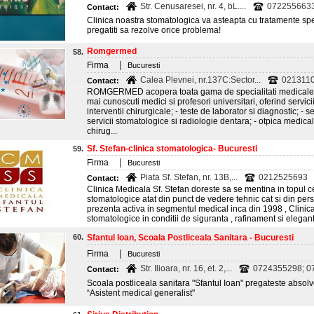
Str. Cenusaresei, nr. 4, bL....
072255663
Contact:
Clinica noastra stomatologica va asteapta cu tratamente spe
pregatiti sa rezolve orice problema!
Romgermed
58.
|
Firma
Bucuresti
Calea Plevnei, nr.137C:Sector...
021311
Contact:
ROMGERMED acopera toata gama de specialitati medicale cu
mai cunoscuti medici si profesori universitari, oferind servicii 
interventii chirurgicale; - teste de laborator si diagnostic; - se
servicii stomatologice si radiologie dentara; - otpica medical
chirug...
Sf. Stefan-clinica stomatologica- Bucuresti
59.
|
Firma
Bucuresti
Piata Sf. Stefan, nr. 13B,...
0212525693
Contact:
Clinica Medicala Sf. Stefan doreste sa se mentina in topul c
stomatologice atat din punct de vedere tehnic cat si din pers
prezenta activa in segmentul medical inca din 1998 , Clinica
stomatologice in conditii de siguranta , rafinament si elegan
60.
Sfantul Ioan, Scoala Postliceala Sanitara - Bucuresti
|
Firma
Bucuresti
Str. Ilioara, nr. 16, et. 2,...
0724355298; 0
Contact:
Scoala postliceala sanitara "Sfantul Ioan" pregateste absolve
“Asistent medical generalist"