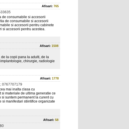
Afisari:
765
533635
tia de consumabile si accesorii
butia de consumabile si accesorii
umabile si accesorii pentru cabinete
uri si accesorii pentru acestea.
Afisari:
1508
de la copii pana la adulti, de la
implantologie, chirurgie, radiologie
Afisari:
1778
; 0767707179
cea mai inalta clasa cu
si materiale de ultima generatie ce
lan si suntem permanent la curent cu
 si manifestari stiintifice organizate
Afisari:
58
80