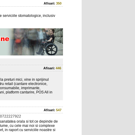
Afisari:
350
 serviciile stomatologice, inclusiv
Afisari:
446
 preturi mici, vine in sprijinul
ru retail (cantare electronice,
, consumabile, imprimante,
, platform cantarire, POS All in
Afisari:
547
 0722227922
sanatatea orala si tot ce depinde de
lume, cu cele mai noi si complexe
 in raport cu serviciile noastre si