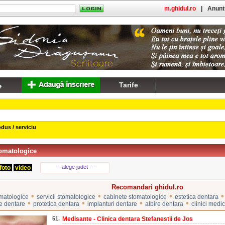
m.ghidul.ro
|
Anuntu
Tarife
dus / serviciu
tomatologice
-- alege judet --
foto
video
Recomandari ghidul.ro
•
•
•
•
omatologice
servicii stomatologice
cabinete stomatologice
estetica dentara
•
•
•
•
e dentare
protetica dentara
implanturi dentare
albire dentara
clinici medi
51.
Medisante - Clinica dentara Stefanestii de Jos