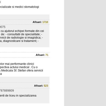
3
cializate si medici stomatologi
Afisari:
1710
0075
 ajutorul echipei formate din cei
de: - consultatii de specialitate; -
rvicii de radiologie si imagistica; -
a, diagnosticare si tratament; -
Afisari:
71
elor mai performante clinici
pectiva actului medical . Cu o
 Medicala Sf. Stefan ofera servicii
ta
Afisari:
523
787889809
nti de liceu in specializarea