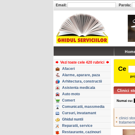
Email:
Parola:
Vezi toate cele 420 rubrici
Ce
Afaceri
Alarme, aparare, paza
pro
Arhitectura, constructii
Asistenta medicala
Clinici s
Auto moto
Comert
Numai cu:
Comunicatii, massmedia
Cursuri, invatamant
•
clinici st
Ghidul nuntii
•
tratament
Reparatii, service
Restaurante, cazinouri